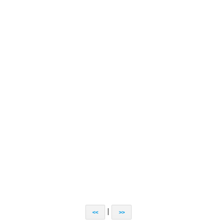
|
<<
>>