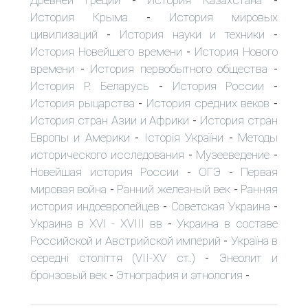
-
-
История Крыма
История мировых
-
цивилизаций
История науки и техники
-
-
История Новейшего времени
История Нового
-
времени
История первобытного общества
-
-
История Р. Беларусь
История России
-
-
История рыцарства
История средних веков
-
-
История стран Азии и Африки
История стран
-
Европы и Америки
Історія України
Методы
-
-
исторического исследования
Музееведение
-
-
Новейшая история России
ОГЭ
Первая
-
-
мировая война
Ранний железный век
Ранняя
-
-
история индоевропейцев
Советская Украина
-
-
Украина в XVI - XVIII вв
Украина в составе
-
Российской и Австрийской империй
Україна в
-
середні століття (VII-XV ст.)
Энеолит и
-
бронзовый век
Этнография и этнология
-
-