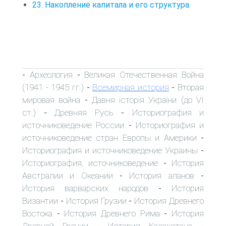
23. Накопление капитала и его структура.
Археология
Великая Отечественная Война
-
-
(1941 - 1945 гг.)
Всемирная история
Вторая
-
-
мировая война
Давня історія України (до VI
-
ст.)
Древняя Русь
Историография и
-
-
источниковедение России
Историография и
-
источниковедение стран Европы и Америки
-
Историография и источниковедение Украины
-
Историография, источниковедение
История
-
Австралии и Океании
История аланов
-
-
История варварских народов
История
-
Византии
История Грузии
История Древнего
-
-
Востока
История Древнего Рима
История
-
-
Древней Греции
История Казахстана