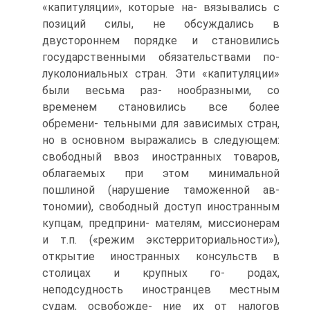
«капитуляции», которые на- вязывались с
позиций силы, не обсуждались в
двустороннем порядке и становились
государственными обязательствами по-
луколониальных стран. Эти «капитуляции»
были весьма раз- нообразными, со
временем становились все более
обремени- тельными для зависимых стран,
но в основном выражались в следующем:
свободный ввоз иностранных товаров,
облагаемых при этом минимальной
пошлиной (нарушение таможенной ав-
тономии), свободный доступ иностранным
купцам, предприни- мателям, миссионерам
и т.п. («режим экстерриториальности»),
открытие иностранных консульств в
столицах и крупных го- родах,
неподсудность иностранцев местным
судам, освобожде- ние их от налогов