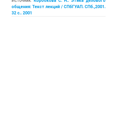
Источник:
Коробкова С. Н.. Этика делового
общения: Текст лекций / СПбГУАП. СПб.,2001.
32 с.. 2001