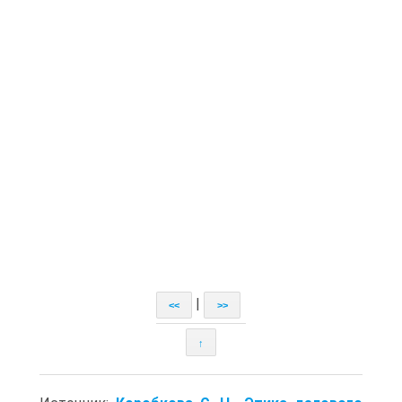
|
<<
>>
↑