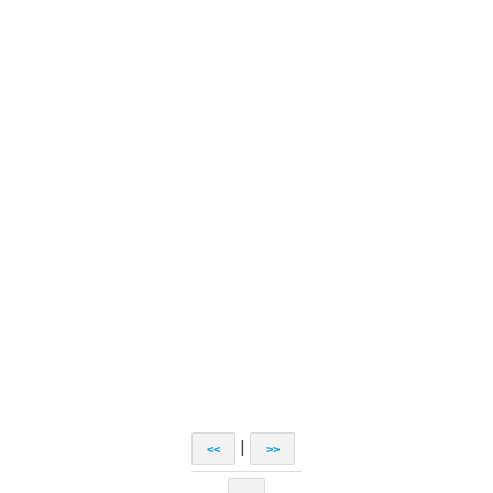
|
<<
>>