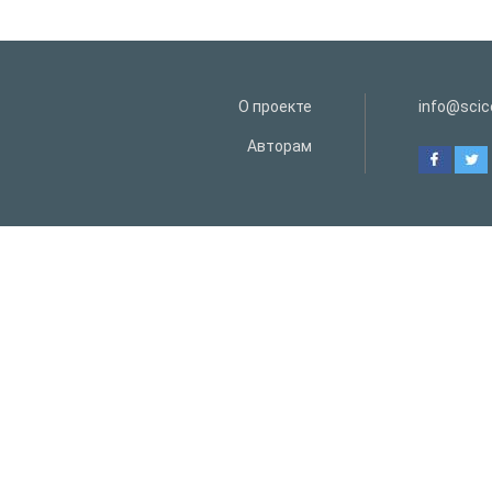
О проекте
info@scice
Авторам