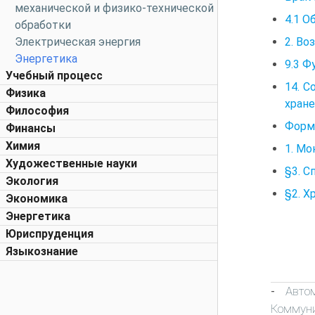
механической и физико-технической
4.1 О
обработки
2. В
Электрическая энергия
Энергетика
9.3 
Учебный процесс
14. С
Физика
хране
Философия
Форми
Финансы
Химия
1. Мо
Художественные науки
§3. С
Экология
§2. Х
Экономика
Энергетика
Юриспруденция
Языкознание
Авто
-
Коммун