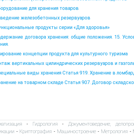
борудование для хранения товаров
озведение железобетонных резервуаров
Функциональные продукты серии «Для здоровья»
одержание договора хранения: общие положения. 15. Усл
ния.
рование концепции продукта для культурного туризма
нтаж вертикальных цилиндрических резервуаров и газго
пециальные виды хранения Статья 919. Хранение в ломбар
ранение на товарном складе Статья 907. Договор складско
матизация
Гидрология
Документоведение, делопро
-
-
икации
Криптография
Машиностроение
Метрология
-
-
-
-