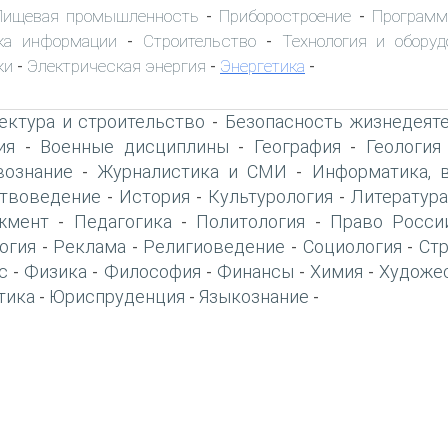
Пищевая промышленность
Приборостроение
Программ
-
-
ка информации
Строительство
Технология и оборуд
-
-
ки
Электрическая энергия
Энергетика
-
-
-
ектура и строительство
Безопасность жизнедеят
-
ия
Военные дисциплины
География
Геология
-
-
-
вознание
Журналистика и СМИ
Информатика, 
-
-
твоведение
История
Культурология
Литература
-
-
-
жмент
Педагогика
Политология
Право Росси
-
-
-
огия
Реклама
Религиоведение
Социология
Ст
-
-
-
-
с
Физика
Философия
Финансы
Химия
Художе
-
-
-
-
-
тика
Юриспруденция
Языкознание
-
-
-