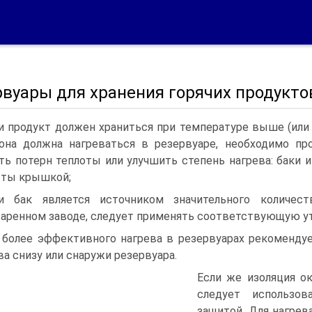
рвуары для хранения горячих продукто
и продукт должен храниться при температуре выше (ил
она должна нагреваться в резервуаре, необходимо пр
ть потерн теплоты или улучшить степень нагрева: баки
ыты крышкой;
и бак является источником значительного количест
аренном заводе, следует применять соответствующую ут
 более эффективного нагрева в резервуарах рекоменду
ва снизу или снаружи резервуара.
Если же изоляция ок
следует использов
защитой. Для нагре