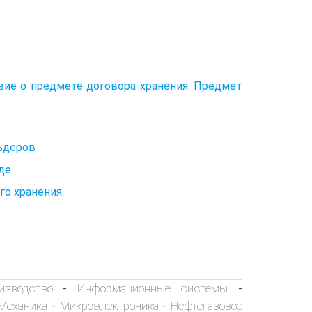
овие о предмете договора хранения. Предмет
льдеров
де
го хранения
изводство
Информационные системы
-
-
Механика
Микроэлектроника
Нефтегазовое
-
-