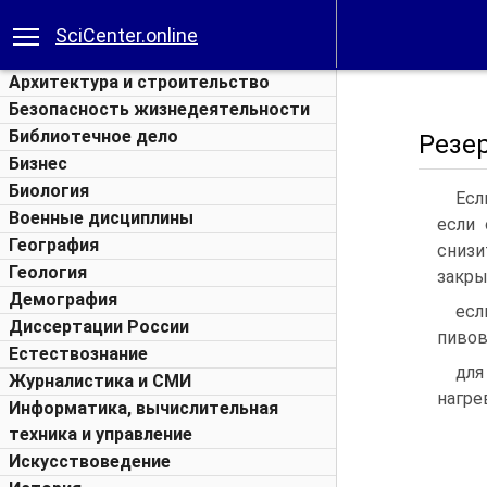
SciCenter.online
Архитектура и строительство
Безопасность жизнедеятельности
Библиотечное дело
Резе
Бизнес
Биология
Есл
Военные дисциплины
если 
География
снизи
Геология
закр
Демография
есл
Диссертации России
пивов
Естествознание
для
Журналистика и СМИ
нагре
Информатика, вычислительная
техника и управление
Искусствоведение