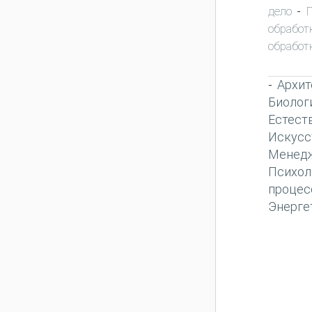
дело
-
обработ
обработ
Архит
-
Биолог
Естест
Искусс
Менед
Психол
процес
Энерге