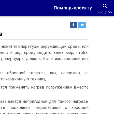
Помощь проекту
<<
↑
>>
в
и ниже) температуры окружающей среды или
овести ряд предупредительных мер, чтобы
 и резервуары должны быть изолированы или
ва сбросной теплоты, как, например, на
илизационную технику;
ется применять нагрев погружением вместо
азывается непригодной для такого нагрева,
ать несколько нагревателей с хорошей
ва может использоваться также погруженное