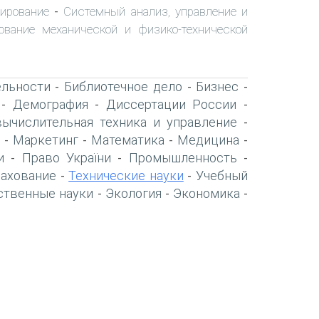
ирование
Системный анализ, управление и
-
ование механической и физико-технической
ельности
Библиотечное дело
Бизнес
-
-
-
Демография
Диссертации России
-
-
-
вычислительная техника и управление
-
Маркетинг
Математика
Медицина
-
-
-
-
и
Право України
Промышленность
-
-
-
рахование
Технические науки
Учебный
-
-
ственные науки
Экология
Экономика
-
-
-