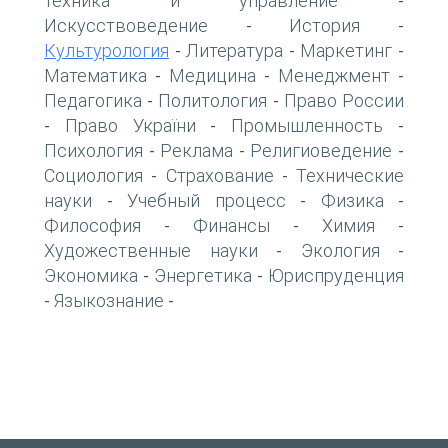
техника и управление
-
Искусствоведение
История
-
-
Культурология
Литература
Маркетинг
-
-
-
Математика
Медицина
Менеджмент
-
-
-
Педагогика
Политология
Право России
-
-
Право України
Промышленность
-
-
-
Психология
Реклама
Религиоведение
-
-
-
Социология
Страхование
Технические
-
-
науки
Учебный процесс
Физика
-
-
-
Философия
Финансы
Химия
-
-
-
Художественные науки
Экология
-
-
Экономика
Энергетика
Юриспруденция
-
-
Языкознание
-
-