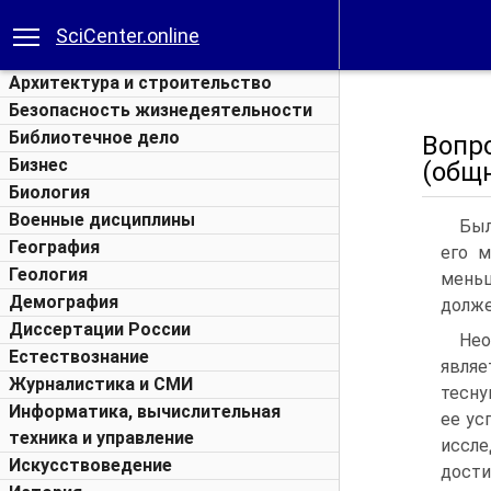
SciCenter.online
Архитектура и строительство
Безопасность жизнедеятельности
Библиотечное дело
Вопр
Бизнес
(общн
Биология
Военные дисциплины
Был
География
его м
Геология
меньш
Демография
долже
Диссертации России
Не
Естествознание
являе
Журналистика и СМИ
тесну
Информатика, вычислительная
ее ус
техника и управление
иссл
Искусствоведение
дост