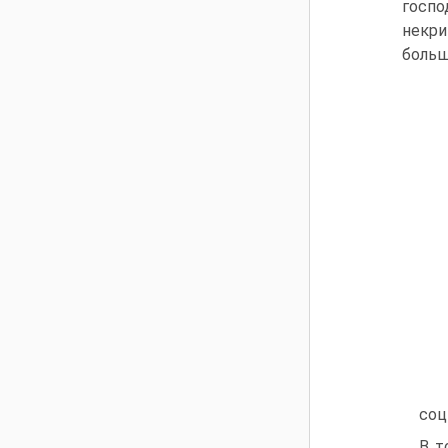
госпо
некр
больш
соц
В т