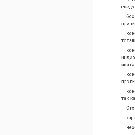
следу
бес
прини
ко
тотал
кон
индив
или с
кон
проти
кон
так к
Сте
хар
нео