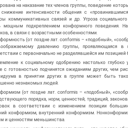
рована на наказание тех членов группы, поведение котор
, снижение интенсивности общения с «провинившимся
ры коммуникативных связей и др. Угроза социального
ь мощным подкреплением конформного поведения. На
ков, в связи с возрастными особенностями.
формность (от поздне лат. conformis – «подобный», «соо
воображаемому давлению группы, проявляющаяся в 
етствии с первоначально не разделявшейся им позицией 
емление к социальному одобрению настолько глубоко 
е с готовностью подчинятся ожиданиям других, чем ри
идуума в принятии других в группе может быть такой
шенно незнакомых людей.
формизм (от поздне лат. conformis – «подобный», «сооб
дствующего порядка, норм, ценностей, традиций, законов
новок в соответствии с изменением позиции больши
ий конформизм, внутренний конформизм. Нонконформи
м и ценностям меньшинства.