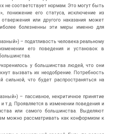
ых не соответствует нормам. Это могут быть
», понижение его статуса, исключение из
 отвержения или другого наказания может
иболее болезненны эти меры именно для
бразный») – податливость человека реальному
изменении его поведения и установок в
большинства.
укоренилось у большинства людей, что они
скнут вызвать их неодобрение. Потребность
 сильной, что будет распространяться на
разный») – пассивное, некритичное принятие
 и т.д. Проявляется в изменении поведения и
нства или самого большинства. Выделяют
зм можно рассматривать как конформизм к