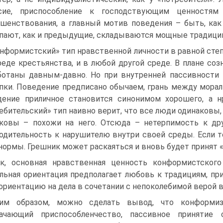
асие, приспособление к господствующим ценностям
шенствования, а главный мотив поведения – быть, как
пают, как и предыдущие, складываются мощные традиции
нформистский» тип нравственной личности в равной степ
реде крестьянства, и в любой другой среде. В плане соз
отаны давным-давно. Но при внутренней пассивности 
пки. Поведение предписано обычаем, грань между мора
ение приличное становится синонимом хорошего, а нр
ебительский» тип наивно верит, что все люди одинаковы,
ковы – похожи на него. Отсюда – нетерпимость к др
одительность к нарушителю внутри своей среды. Если то
нормы. Грешник может раскаяться и вновь будет принят «
к, основная нравственная ценность конформистского
льная ориентация предполагает любовь к традициям, при
 ориентацию на дела в сочетании с непоколебимой верой 
им образом, можно сделать вывод, что конформиз
начающий приспособленчество, пассивное принятие 