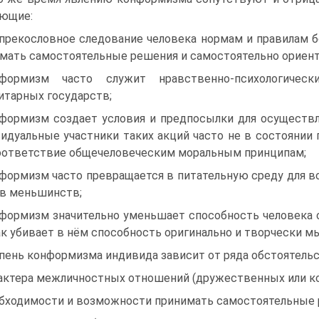
ющие:
прекословное следование человека нормам и правилам 
мать самостоятельные решения и самостоятельно ориент
нформизм часто служит нравственно-психологиче
итарных государств;
формизм создает условия и предпосылки для осуществл
идуальные участники таких акций часто не в состоянии
оответствие общечеловеческим моральным принципам;
формизм часто превращается в питательную среду для в
в меньшинств;
формизм значительно уменьшает способность человека с
ак убивает в нём способность оригинально и творчески м
пень конформизма индивида зависит от ряда обстоятельс
актера межличностных отношений (дружественных или к
бходимости и возможности принимать самостоятельные 