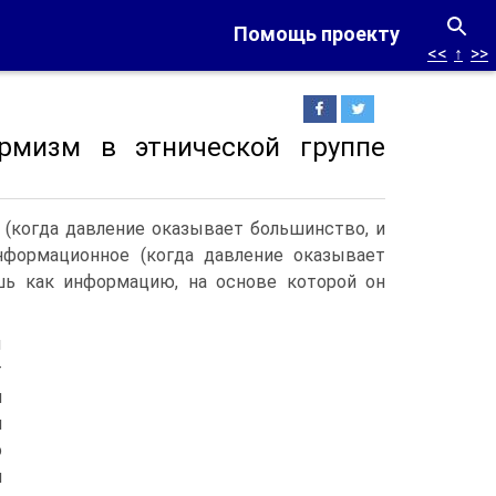
Помощь проекту
<<
↑
>>
рмизм в этнической группе
 (когда давление оказывает большинство, и
нформационное (когда давление оказывает
шь как информацию, на основе которой он
ы
т
и
и
о
я