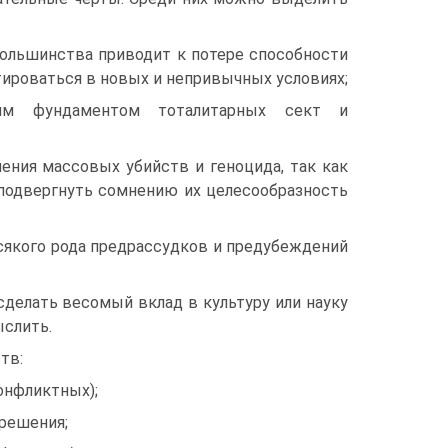
большинства приводит к потере способности
ироваться в новых и непривычных условиях;
ским фундаментом тоталитарных сект и
ения массовых убийств и геноцида, так как
 подвергнуть сомнению их целесообразность
сякого рода предрассудков и предубеждений
делать весомый вклад в культуру или науку
ыслить.
тв:
онфликтных);
решения;