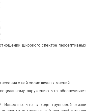
,
ю
о
м
а
о
отношении широкого спектра персептивных
:
тнесения с ней своих личных мнений
 социальному окружению, что обеспечивает
? Известно, что в ходе групповой жизни
ценности, которые в той или иной степени