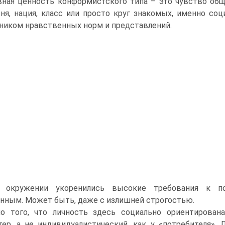
вная ценность конформистского типа – это чувство общ
ня, нация, класс или просто круг знакомых, именно соц
ником нравственных норм и представлений.
 окружении укоренились высокие требования к по
нным. Может быть, даже с излишней строгостью.
о того, что личность здесь социально ориентирована
тер, а не индивидуалистический, как у «потребителя»