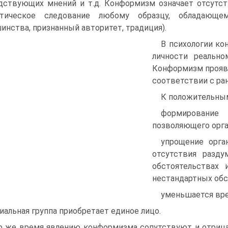
дствующих мнений и т.д. Конформизм означает отсутст
итическое следование любому образцу, обладающе
инства, признанный авторитет, традиция).
В психологии ко
личности реальн
Конформизм проявл
соответствии с ра
К положительным
формировани
позволяющего орга
упрощение орга
отсутствия разд
обстоятельствах
нестандартных обс
уменьшается вре
иальная группа приобретает единое лицо.
о же время явлению конформизма сопутствуют и отриц