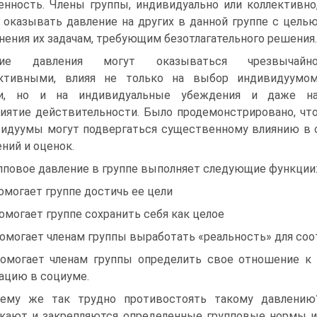
енность. Члены группы, индивидуально или коллективно
 оказывать давление на других в данной группе с цель
нения их задачам, требующим безотлагательного решения.
кие давления могут оказываться чрезвычайн
ктивными, влияя не только на выбор индивидуумо
чи, но и на индивидуальные убеждения и даже н
иятие действительности. Было продемонстрировано, чт
идуумы могут подвергаться существенному влиянию в 
ний и оценок.
пповое давление в группе выполняет следующие функции
помогает группе достичь ее цели
помогает группе сохранить себя как целое
помогает членам группы выработать «реальность» для соо
помогает членам группы определить свое отношение к
ацию в социуме.
ему же так трудно противостоять такому давлению
кают и закрепляются определенные групповые нормы и 