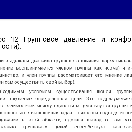
ос 12 Групповое давление и конфо
ости).
и выделены два вида группового влияния: нормативное
нение воспринимается членом группы как норма) и и
инство, и член группы рассматривает его мнение ли
н сам осуществить свой выбор).
обходимым условием существования любой групп
тся служение определенной цели. Это подразумевае
ю взаимосвязь между единством цели внутри группы 
пешностью в выполнении задач. Психологи, подводя итог
едований в этой области, сделали вывод о том, чт
ижению групповых целей способствует высока