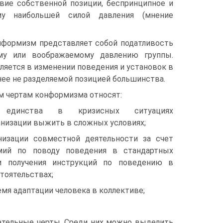
вие собственной позиции, беспринципное и
му наибольшей силой давления (мнение
нформизм представляет собой податливость
ому или воображаемому давлению группы.
яется в изменении поведения и установок в
нее не разделяемой позицией большинства.
 чертам конформизма относят:
е единства в кризисных ситуациях
низации выжить в сложных условиях;
низации совместной деятельности за счет
умий по поводу поведения в стандартных
 и получения инструкций по поведению в
тоятельствах;
мя адаптации человека в коллективе;
ательные черты. Среди них можно выделить