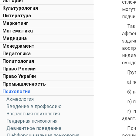
История
сплоч
Культурология
могут
Литература
подчи
Маркетинг
Та
Математика
эффе
Медицина
зада
Менеджмент
воспр
Педагогика
индив
Политология
сужде
Право России
Гру
Право України
а) 
Промышленность
Психология
б) 
Акмеология
в) 
Введение в профессию
г) 
Возрастная психология
адапт
Гендерная психология
Девиантное поведение
Поч
Дифференциальная психология
возни