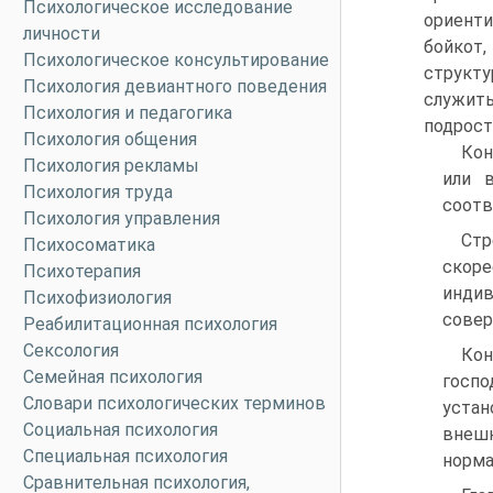
Психологическое исследование
ориенти
личности
бойкот
Психологическое консультирование
структу
Психология девиантного поведения
служит
Психология и педагогика
подрост
Психология общения
Кон
Психология рекламы
или 
Психология труда
соотв
Психология управления
Стр
Психосоматика
скоре
Психотерапия
индив
Психофизиология
совер
Реабилитационная психология
Сексология
Кон
Семейная психология
госпо
Словари психологических терминов
уста
Социальная психология
внешн
Специальная психология
норма
Сравнительная психология,