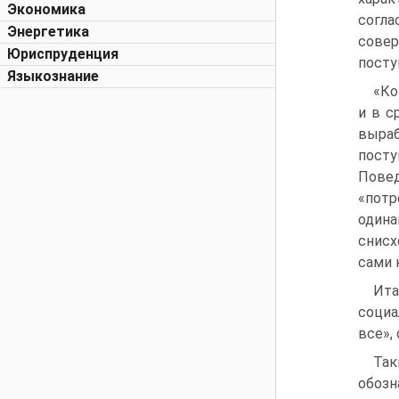
Экономика
согл
Энергетика
совер
Юриспруденция
посту
Языкознание
«Ко
и в с
выраб
посту
Повед
«потр
одина
снисх
сами 
Ита
социа
все»,
Так
обоз