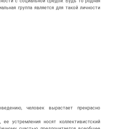
ности с социальной средой. Будь то родная
иальная группа является для такой личности
ведению, человек вырастает прекрасно
, ее устремления носят коллективистский
. Личному счастью предпочитается всеобщее