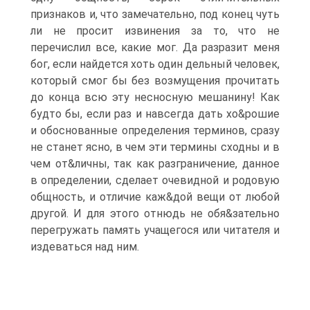
признаков и, что замечательно, под конец чуть
ли не просит извинения за то, что не
перечислил все, какие мог. Да разразит меня
бог, если найдется хоть один дельный человек,
который смог бы без возмущения прочитать
до конца всю эту несносную мешанину! Как
будто бы, если раз и навсегда дать хо&рошие
и обоснованные определения терминов, сразу
не станет ясно, в чем эти термины сходны и в
чем от&личны, так как разграничение, данное
в определении, сделает очевидной и родовую
общность, и отличие каж&дой вещи от любой
другой. И для этого отнюдь не обя&зательно
перегружать память учащегося или читателя и
издеваться над ним.