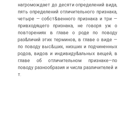
нагромождает до десяти определений вида,
пять определений отличительного признака,
четыре — собст&венного признака и три —
привходящего признака, не говоря уж о
повторениях в главе о роде по поводу
раз&личий этих терминов, в главе о виде —
по поводу выс&ших, низших и подчиненных
родов, видов и индивиду&альных вещей, в
главе об отличительном признаке—по
поводу разнообразия и числа различителей и
т.