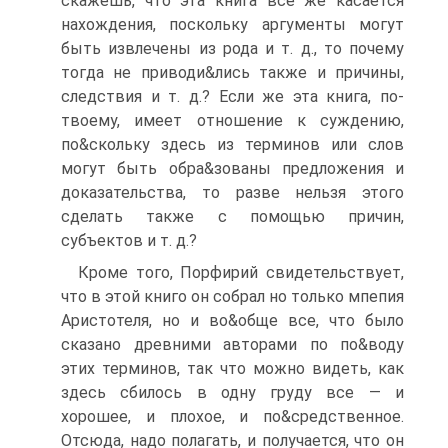
скажешь, что эта книга все же касается
нахождения, поскольку аргументы могут
быть извлечены из рода и т. д., то почему
тогда не приводи&лись также и причины,
следствия и т. д.? Если же эта книга, по-
твоему, имеет отношение к суждению,
по&скольку здесь из терминов или слов
могут быть обра&зованы предложения и
доказательства, то разве нельзя этого
сделать также с помощью причин,
субъектов и т. д.?
Кроме того, Порфирий свидетельствует,
что в этой книго он собрал но только мпепия
Аристотеля, но и во&обще все, что было
сказано древними авторами по по&воду
этих терминов, так что можно видеть, как
здесь сбилось в одну груду все — и
хорошее, и плохое, и по&средственное.
Отсюда, надо полагать, и получается, что он