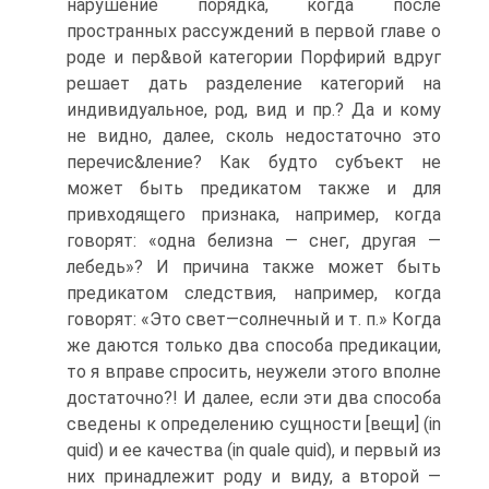
нарушение порядка, когда после
пространных рассуждений в первой главе о
роде и пер&вой категории Порфирий вдруг
решает дать разделение категорий на
индивидуальное, род, вид и пр.? Да и кому
не видно, далее, сколь недостаточно это
перечис&ление? Как будто субъект не
может быть предикатом также и для
привходящего признака, например, когда
говорят: «одна белизна — снег, другая —
лебедь»? И причина также может быть
предикатом следствия, например, когда
говорят: «Это свет—солнечный и т. п.» Когда
же даются только два способа предикации,
то я вправе спросить, неужели этого вполне
достаточно?! И далее, если эти два способа
сведены к определению сущности [вещи] (in
quid) и ее качества (in quale quid), и первый из
них принадлежит роду и виду, а второй —