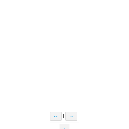
|
<<
>>
↑