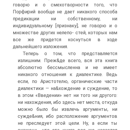
говорю и о смехотворности того, что
Порфирий вообще не дает никакого способа
предикации ни собственному, ни
индивидуальному [признаку]; не говорю и о
множестве других нелепо- стей, которых нам
все же придется коснуться в ходе
дальнейшего изложения.
Теперь о том, что представляется
излишним. Преж&де всего, вся эта книга
абсолютно бессмысленна и не имеет
никакого отношения к диалектике. Ведь
если, по Аристотелю, органические части
диалектики — на&хождение и суждение, то
в этом «Введении» нет ни того ни другого:
ни нахождения, ибо здесь нет места, откуда
можно было бы извлечь аргументы, ни
сужде&ния, ибо расположение аргументов
не преследует этой цели. Ну, а если ты