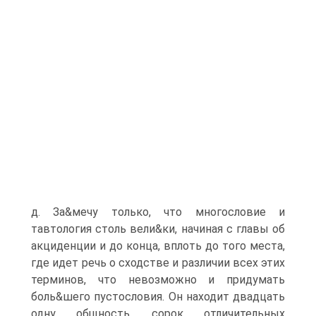
д. За&мечу только, что многословие и
тавтология столь вели&ки, начиная с главы об
акциденции и до конца, вплоть до того места,
где идет речь о сходстве и различии всех этих
терминов, что невозможно и придумать
боль&шего пустословия. Он находит двадцать
одну общность, сорок отличительных