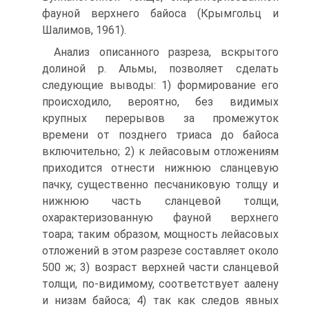
фауной верхнего байоса (Крымгольц и
Шалимов, 1961).
Анализ описанного разреза, вскрытого
долиной р. Альмы, позво­ляет сделать
следующие выводы: 1) формирование его
происходило, вероятно, без видимых
крупных перерывов за промежуток
времени от позднего триаса до байоса
включительно; 2) к лейасовым отложениям
приходится отнести нижнюю сланцевую
пачку, существенно песчанико­вую толщу и
нижнюю часть сланцевой толщи,
охарактеризованную фауной верхнего
тоара; таким образом, мощность лейасовых
отложе­ний в этом разрезе составляет около
500 ж; 3) возраст верхней части сланцевой
толщи, по-видимому, соответствует аалену
и низам байоса; 4) так как следов явных