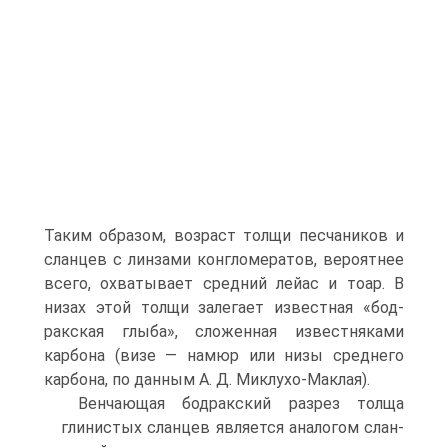
Таким образом, возраст толщи песчаников и
сланцев с линзами конгломератов, вероятнее
всего, охватывает средний лейас и тоар. В
низах этой толщи залегает известная «бод-
ракская глыба», сложенная известняками
карбона (визе — намюр или низы среднего
карбона, по данным А. Д. Миклухо-Маклая).
Венчающая бодракский разрез толща
глинистых сланцев является аналогом слан­