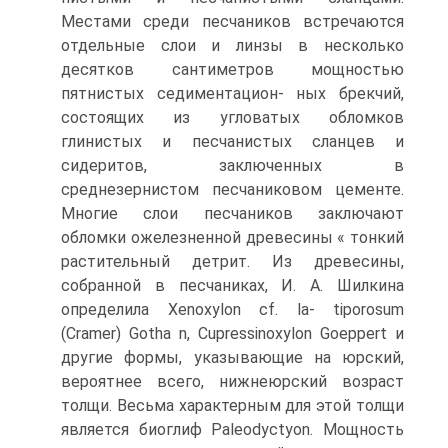
Местами среди песчаников встречаются
отдельные слои и линзы в несколько
десятков сантиметров мощностью
пятнистых седиментацион- ных брекчий,
состоящих из угловатых обломков
глинистых и песчанистых сланцев и
сидеритов, заключенных в
среднезернистом песчаниковом цементе.
Многие слои песча­ников заключают
обломки ожелезненной древесины « тонкий
растительный детрит. Из древесины,
собранной в песчаниках, И. А. Шилкина
определила Xenoxylon cf. la- tiporosum
(Cramer) Gotha n, Cupressinoxylon Goeppert и
другие формы, ука­зывающие на юрский,
вероятнее всего, нижнеюрский возраст
толщи. Весьма харак­терным для этой толщи
является биоглиф Paleodyctyon. Мощность