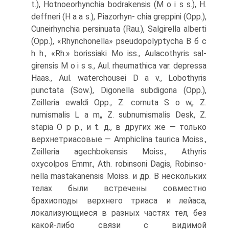
t.), Hotnoeorhynchia bodrakensis (M о і s s.), H.
deffneri (H a a s.), Piazorhyn- chia greppini (Opp.),
Cuneirhynchia persinuata (Rau.), Salgirella alberti
(Opp.), «Rhynchonella» pseudopolyptycha В б c
h h., «Rh.» borissiaki Mo iss., Aulacothyris sal-
girensis M о і s s., Aul. rheumathica var. depressa
Haas., Aul. waterchousei D a v., Lobothyris
punctata (Sow.), Digonella subdigona (Opp.),
Zeilleria ewaldi Opp., Z. cornuta S о w„ Z.
numismalis L a m„ Z. subnumismalis Desk, Z.
stapia О p p., и t. д., в других же — только
верхнетриасовые — Amphiclina taurica Moiss.,
Zeilleria agechbokensis Moiss., Athyris
oxycolpos Emmr., Ath. robinsoni Dagis, Robinso-
nella mastakanensis Moiss. и др. В нескольких
телах были встречены совместно
брахиоподы верхнего триаса и лейаса,
локализующиеся в разных частях тел, без
ка­кой-либо связи с видимой