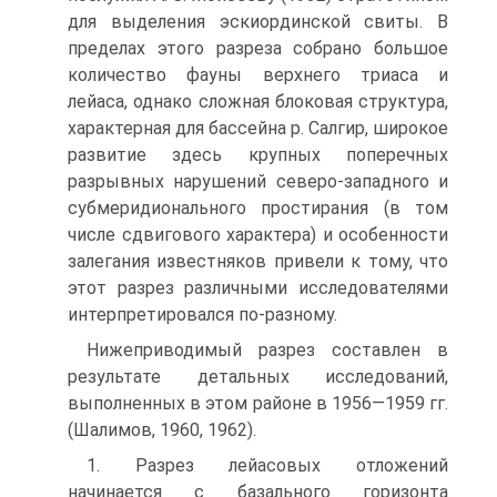
для выделения эскиординской свиты. В
пределах этого разреза собрано большое
количество фауны верхнего триаса и
лейаса, однако сложная блоковая структура,
характерная для бас­сейна р. Салгир, широкое
развитие здесь крупных поперечных
разрыв­ных нарушений северо-западного и
субмеридионального простирания (в том
числе сдвигового характера) и особенности
залегания известня­ков привели к тому, что
этот разрез различными исследователями
интерпретировался по-разному.
Нижеприводимый разрез составлен в
результате детальных иссле­дований,
выполненных в этом районе в 1956—1959 гг.
(Шалимов, 1960, 1962).
1. Разрез лейасовых отложений
начинается с базального горизонта