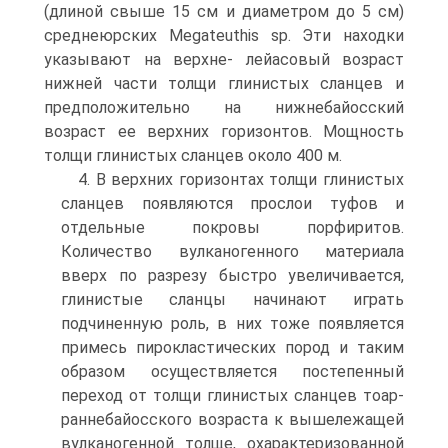
(длиной свыше 15 см и диаметром до 5 см)
среднеюрских Megateuthis sp. Эти находки
указывают на верхне- лейасовый возраст
нижней части толщи глинистых сланцев и
предположительно на нижнебайосский
возраст ее верхних горизонтов. Мощность
толщи глинистых сланцев около 400 м.
4. В верхних горизонтах толщи глинистых
сланцев появляются прослои туфов и
отдельные покровы порфиритов.
Количество вулканогенного материала
вверх по раз­резу быстро увеличивается,
глинистые сланцы начинают играть
подчиненную роль, в них тоже появляется
примесь пирокластических пород и таким
образом осуществ­ляется постепенный
переход от толщи глинистых сланцев тоар-
раннебайосского воз­раста к вышележащей
вулканогенной толще, охарактеризованной