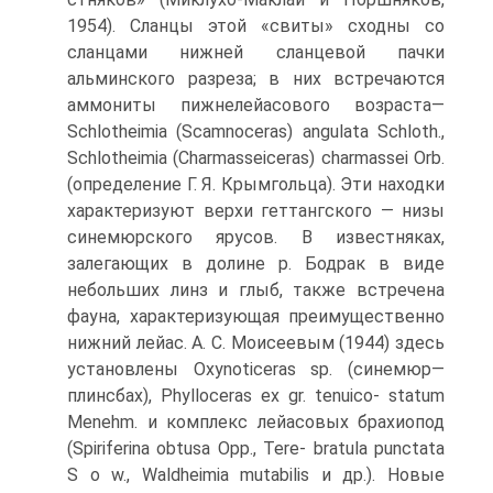
1954). Сланцы этой «свиты» сходны со
сланцами нижней сланцевой пачки
альминского разреза; в них встречаются
аммониты пижнелейасового возраста—
Schlotheimia (Scamnoceras) angulata Schloth.,
Schlot­heimia (Charmasseiceras) charmassei Orb.
(определение Г. Я. Крымгольца). Эти на­ходки
характеризуют верхи геттангского — низы
синемюрского ярусов. В известняках,
залегающих в долине р. Бодрак в виде
небольших линз и глыб, также встречена
фауна, характеризующая преимущественно
нижний лейас. А. С. Моисеевым (1944) здесь
установлены Oxynoticeras sp. (синемюр—
плинсбах), Phylloceras ex gr. tenuico- statum
Menehm. и комплекс лейасовых брахиопод
(Spiriferina obtusa Opp., Tere- bratula punctata
S о w., Waldheimia mutabilis и др.). Новые