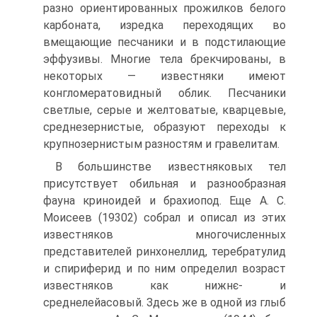
разно ориентированных прожил­ков белого
карбоната, изредка переходящих во
вмещающие песчаники и в подсти­лающие
эффузивы. Многие тела брекчированы, в
некоторых — известняки имеют
конгломератовидный облик. Песчаники
светлые, серые и желтоватые, кварцевые,
сред­незернистые, образуют переходы к
крупнозернистым разностям и гравелитам.
В большинстве известняковых тел
присутствует обильная и разнообразная
фауна криноидей и брахиопод. Еще А. С.
Моисеев (19302) собрал и описал из этих
извест­няков многочисленных
представителей ринхонеллид, теребратулид
и спириферид и по ним определил возраст
известняков как нижнє- и
среднелейасовый. Здесь же в одной из глыб