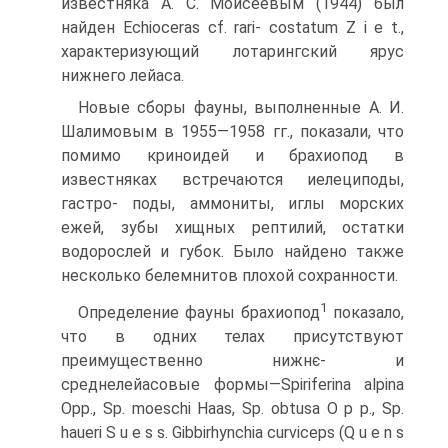
известняка А. С. Моисеевым (1944) был
найден Echioceras cf. rari- costatum Z і e t.,
характеризующий лотарингский ярус
нижнего лейаса.
Новые сборы фауны, выполненные А. И.
Шалимовым в 1955—1958 гг., показали, что
помимо криноидей и брахиопод в
известняках встречаются иелециподы,
гастро- поды, аммониты, иглы морских
ежей, зубы хищных рептилий, остатки
водорослей и губок. Было найдено также
несколько белемнитов плохой сохранности.
1
Определение фауны брахиопод
показало,
что в одних телах присутствуют
преимущественно нижнє- и
среднелейасовые формы—Spiriferina alpina
Opp., Sp. moeschi Haas, Sp. obtusa О p p., Sp.
haueri S u e s s. Gibbirhynchia curviceps (Q u e n s