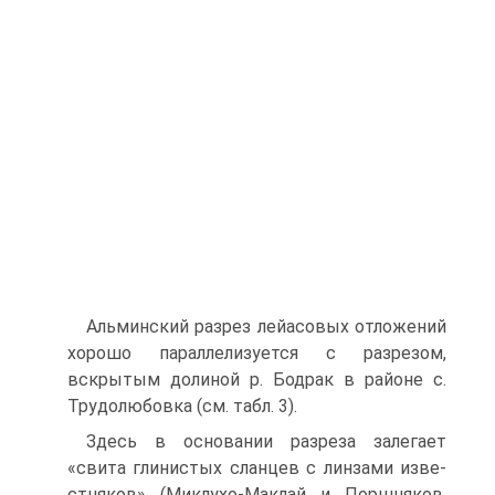
Альминский разрез лейасовых отложений
хорошо параллелизуется с разрезом,
вскрытым долиной р. Бодрак в районе с.
Трудолюбовка (см. табл. 3).
Здесь в основании разреза залегает
«свита глинистых сланцев с линзами изве­
стняков» (Миклухо-Маклай и Поршняков,