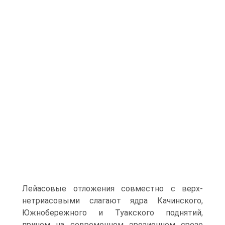
Лейасовые отложения совместно с верх­
нетриасовыми слагают ядра Качинского,
Южнобережного и Туакского поднятий,
причем на современном эрозионном срезе