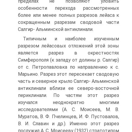
пределах не позволяют уловить
особенности перехода рассмотренных
более или менее пол­ных разрезов лейаса к
сокращенным разрезам сводовой части
Салгир- Альминской антиклинали.
Типичным и наиболее изученным
разрезом лейасовых отложений этой зоны
является разрез в окрестностях
Симферополя (к западу от долины р. Салгир)
от с. Петропавловка по направлению к с.
Марьино. Разрез этот пересекает сводовую
часть и северное крыло Салгир- Альминской
антиклинали вблизи ее северо-восточной
периклинали. По частям этот разрез
изучался неоднократно многими
исследователями (А. С. Моисеев, М. В.
Муратов, В. Ф. Пчелинцев, И. Ф. Пустовалов,
В. И. Славин и др.). Именно этот разрез
послужил А. С. Моисееву (1932) стратотипом