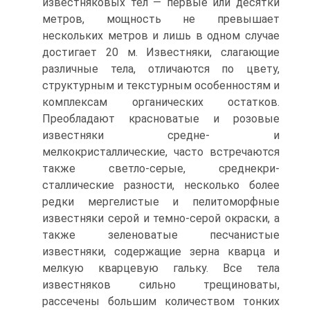
известняковых тел — первые или десятки
метров, мощность не превы­шает
нескольких метров и лишь в одном случае
достигает 20 м. Известняки, слагаю­щие
различные тела, отличаются по цвету,
структурным и текстурным особенностям и
комплексам органических остатков.
Преобладают красноватые и розовые
известняки средне- и
мелкокристаллические, часто встречаются
также светло-серые, среднекри­
сталлические разности, несколько более
редки мергелистые и пелитоморфные
извест­няки серой и темно-серой окраски, а
также зеленоватые песчанистые
известняки, содержащие зерна кварца и
мелкую кварцевую гальку. Все тела
известняков сильно трещиноваты,
рассечены большим количеством тонких