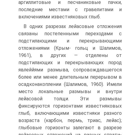
аргиллитовые и песчаниковые пачки,
последние местами с гра­велитами и
включениями известняковых глыб.
В одних разрезах лейасовые отложения
связаны постепенными переходами с
подстилающими и перекрывающими
отложениями (Крым- гольц и Шалимов,
1961), в других — отделены от
подстилающих и перекрывающих пород
явлеййями размыва, сопровождавшегося
более или менее длительным перерывом в
осадконакоплении (Шалимов, 1960). Имели
место локальные размывы и внутри
лейасовой толщи. Эти раз­мывы
фиксируются горизонтами известняковых
глыб, включающими известняки разного
возраста (карбон, пермь, триас, лейас);
глыбовые горизонты залегают в разрезе
лейасовых отложений на разных страти­