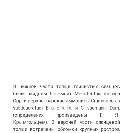
В нижней части толщи глинистых сланцев
были найдены белемнит Mesoteuthis rhenana
Opp. и верхнетоарские аммониты Grammoceras
subquadratum В u с k m. и G. saemanni Dum.
(определения произведены Г. Я-
Крымгольцем). В верхней части сланцевой
толщи встречены обломки крупных ростров