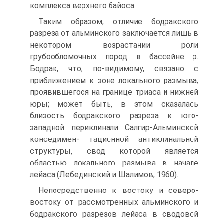
комплекса верхнего байоса.
Таким образом, отличие бодракского
разреза от альминского заключается лишь в
некотором возрастании роли
грубообломочных пород в бассейне р.
Бодрак, что, по-видимому, связано с
приближе­нием к зоне локального размыва,
проявившегося на границе триаса и нижней
юры; может быть, в этом сказалась
близость бодракского разреза к юго-
западной периклинали Салгир-Альминской
конседимен- тационной антиклинальной
структуры, свод которой является
областью локального размыва в начале
лейаса (Лебединский и Шалимов, 1960).
Непосредственно к востоку и северо-
востоку от рассмотренных альминского и
бодракского разрезов лейаса в сводовой