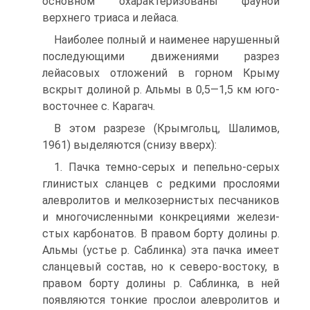
основном охарактеризованы фауной
верхнего триаса и лейаса.
Наиболее полный и наименее нарушенный
последующими движе­ниями разрез
лейасовых отложений в горном Крыму
вскрыт долиной р. Альмы в 0,5—1,5 км юго-
восточнее с. Карагач.
В этом разрезе (Крымгольц, Шалимов,
1961) выделяются (снизу вверх):
1. Пачка темно-серых и пепельно-серых
глинистых сланцев с редкими прослоями
алевролитов и мелкозернистых песчаников
и многочисленными конкрециями желези­
стых карбонатов. В правом борту долины р.
Альмы (устье р. Саблинка) эта пачка имеет
сланцевый состав, но к северо-востоку, в
правом борту долины р. Саблинка, в ней
появляются тонкие прослои алевролитов и