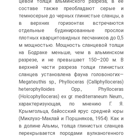
цевой толщи альминского разреза; в ее
составе также преобладают серые и
темно­серые до черных глинистые сланцы, а
в верхних горизонтах встречаются
отдельные будинированные прослои
плотных кварцитовидных песчаников до 0,5
м мощностью. Мощность сланцевой толщи
на Бодраке меньше, чем в альминском
разрезе, и не пре­вышает 150—200 м. В
верхней части разреза толщи глинистых
сланцев установлена фауна головоногих—
Megateuthis sp., Phylloceras (Calliphylloceras)
heterophylloides Opp., Phylloceras
(Holcophylloceras) ex gr. mediterraneum Neum.,
характеризующая, по мнению Г. Я.
Крымгольца, байосский ярус средней юры
(Миклухо-Маклай и Поршняков, 1954). Как и
в долине Альмы, толща глинистых сланцев
перекрывается породами вулканогенного