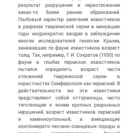
результат разрушения и переотложения
каких-то более ранних образований.
Глыбовый характер залегания известняков
в раз­резах таврической серии в минувшие
годы неоднократно вводил в за­блуждение
многих исследователей геологии Крыма,
занижавших по фауне известняков возраст
толщ. Так, например, Г. И. Сократов (1950) по
фауне в глыбах пермских известняков
пытался определять возраст части
отложений таврической серии в
окрестностях Симферополя как пермский. В
действительности же эти известняки
представляют собой отторженцы, часто
тяготеющие к зонам крупных разрывных
наруше­ний; возраст известняков пермский
и каменноугольный, а вмещающие
конгломерато-песчано-сланцевые породы в