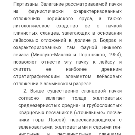
Партизаны. Залегание рассматриваемой пачки
на фаунистически охарактеризованных
отложениях норийского яруса, а также
литологическое сходство ее с пачкой
глинистых сланцев, залегающих в основании
лейасовых отложений в долине р. Бодрак и
охарактеризо­ванных там фауной нижнего
лейаса (Миклухо-Маклай и Поршняков, 1954),
позво­ляет отнести эту пачку к лейасу и
считать ее наиболее древним
стратиграфическим элементом лейасовых
отложений в альминском разрезе.
2. Выше существенно сланцевой пачки
согласно залегает толща желтоватых
среднезернистых средне- и грубослоистых
кварцевых песчаников («точильные» песча­
ники горы Лысой), переслаивающихся с
зеленоватыми, желтоватыми и серыми гли­
нистыми и песчанистыми сланцами.