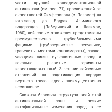
части крупной конседиментационной
антиклинали (см. рис. 71), прослеженной от
окрестностей Симферополя (с. Лозовое) на
юго-запад до Бодрак- Альминского
водораздела (Лебединский и Шалимов,
1960), лейасовые отложения представлены
преимущественно грубообломочными
фациями (грубозернистые песчаники,
гравелиты, местами конгломераты), заклю­
чающими линзы вулканогенных пород и
локально развитые горизонты
известняковых глыб. Залегание лейасовых
отложений на подстилающих породах
верхнего триаса здесь ппеимущественно
несогласное.
Сложная блоковая структура всей этой
антиклинальной зоны и резкие
литофациальные изменения пород в ее