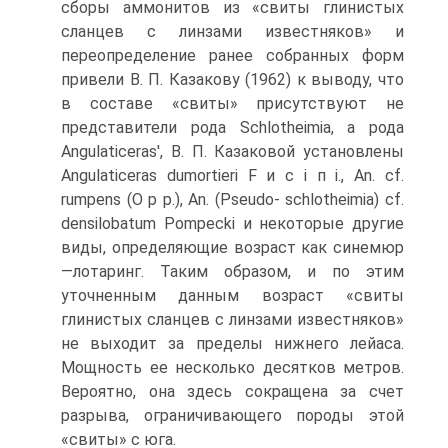
сборы аммонитов из «свиты глинистых
сланцев с линзами известняков» и
переопределение ранее собран­ных форм
привели В. П. Казакову (1962) к выводу, что
в составе «свиты» присут­ствуют не
представители рода Schlotheimia, а рода
Angulaticeras', В. П. Казаковой установлены
Angulaticeras dumortieri F и с і п і., An. cf.
rumpens (О p p.), An. (Pseudo- schlotheimia) cf.
densilobatum Pompecki и некоторые другие
виды, определяющие возраст как синемюр
—лотаринг. Таким образом, и по этим
уточненным данным воз­раст «свиты
глинистых сланцев с линзами известняков»
не выходит за пределы ниж­него лейаса.
Мощность ее несколько десятков метров.
Вероятно, она здесь сокращена за счет
разрыва, ограничивающего породы этой
«свиты» с юга.