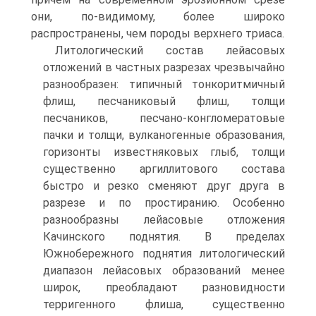
они, по-видимому, более широко
распространены, чем породы верхнего триаса.
Литологический состав лейасовых
отложений в частных разрезах чрезвычайно
разнообразен: типичный тонкоритмичный
флиш, песчани­ковый флиш, толщи
песчаников, песчано-конгломератовые
пачки и толщи, вулканогенные образования,
горизонты известняковых глыб, толщи
существенно аргиллитового состава
быстро и резко сменяют друг друга в
разрезе и по простиранию. Особенно
разнообразны лейа­совые отложения
Качинского поднятия. В пределах
Южнобереж­ного поднятия литологический
диапазон лейасовых образований менее
широк, преобладают разновидности
терригенного флиша, суще­ственно