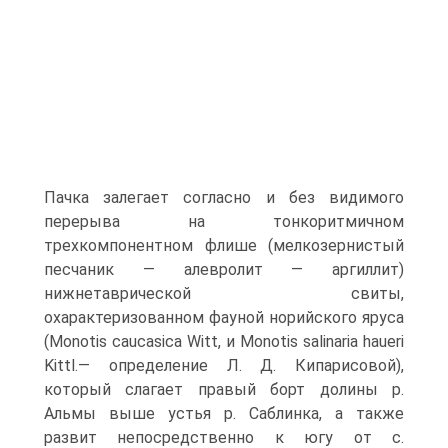
Пачка залегает согласно и без види­мого
перерыва на тонкоритмичном
трехкомпонентном флише (мелкозернистый
песча­ник — алевролит — аргиллит)
нижнетаврической свиты,
охарактеризованном фауной норийского яруса
(Monotis caucasica Witt, и Monotis salinaria haueri
Kittl.— определение Л. Д. Кипарисовой),
который слагает правый борт долины р.
Альмы выше устья р. Саблинка, а также
развит непосредственно к югу от с.