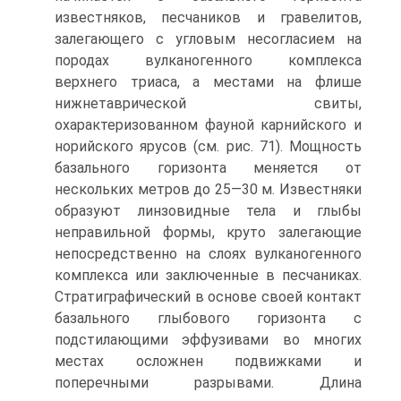
известняков, песчаников и гравелитов,
залегающего с угловым несогласием на
породах вулкано­генного комплекса
верхнего триаса, а местами на флише
нижнетаврической свиты,
охарактеризованном фауной карнийского и
норийского ярусов (см. рис. 71). Мощ­ность
базального горизонта меняется от
нескольких метров до 25—30 м. Известняки
образуют линзовидные тела и глыбы
неправильной формы, круто залегающие
непо­средственно на слоях вулканогенного
комплекса или заключенные в песчаниках.
Стра­тиграфический в основе своей контакт
базального глыбового горизонта с
подстилаю­щими эффузивами во многих
местах осложнен подвижками и
поперечными разры­вами. Длина