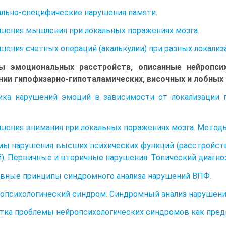
ально-специфические нарушения памяти.
ушения мышления при локальных поражениях мозга.
ушения счетных операций (акалькулии) при разных локализ
пы эмоциональных расстройств, описанные нейропси
ии гипофизарно-гипоталамических, височных и лобных 
ика нарушений эмоций в зависимости от локализации 
ушения внимания при локальных поражениях мозга. Метод
мы нарушения высших психических функций (расстройств
). Первичные и вторичные нарушения. Топический диагноз
овные принципы синдромного анализа нарушений ВПФ.
ропсихологический синдром. Синдромный анализ нарушен
тка проблемы нейропсихологических синдромов как пред