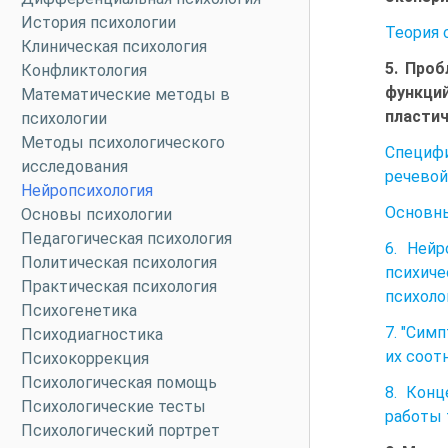
История психологии
Теория 
Клиническая психология
5. Проб
Конфликтология
функци
Математические методы в
пластич
психологии
Методы психологического
Специфи
исследования
речевой
Нейропсихология
Основны
Основы психологии
Педагогическая психология
6. Ней
Политическая психология
психиче
Практическая психология
психоло
Психогенетика
7. "Сим
Психодиагностика
их соот
Психокоррекция
Психологическая помощь
8. Конц
Психологические тесты
работы 
Психологический портрет