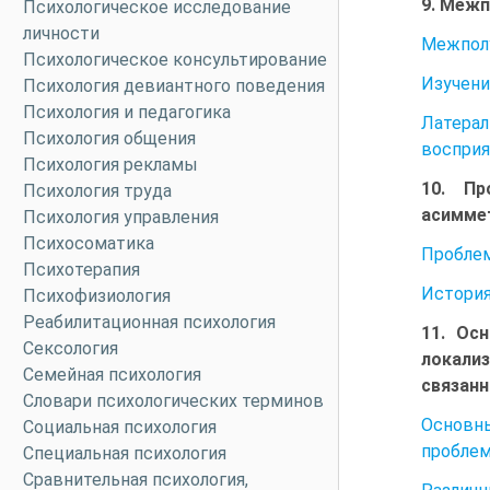
9. Межп
Психологическое исследование
личности
Межполу
Психологическое консультирование
Изучени
Психология девиантного поведения
Психология и педагогика
Латера
Психология общения
восприя
Психология рекламы
10. Пр
Психология труда
асиммет
Психология управления
Психосоматика
Проблем
Психотерапия
История
Психофизиология
Реабилитационная психология
11. Ос
Сексология
локали
Семейная психология
связанн
Словари психологических терминов
Основны
Социальная психология
проблем
Специальная психология
Сравнительная психология,