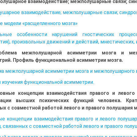
олушарное взаимодействие; межполушарные связи; син
шарное взаимодействие; межполушарные связи; синдром
е модели «расщепленного мозга»
льные особенности нарушений гностических процессо
тия), произвольных движений и действий, мнестических, 
облема межполушарной асимметрии мозга и меж
рий. Профиль функциональной асимметрии мозга.
а межполушарной асимметрии мозга и межполушарного 
 изучения функциональной асимметрии.
новные концепции взаимодействия правого и левого
зации высших психических функций человека. Кра
ых с совместной работой левого и правого полушария м
е концепции взаимодействия правого и левого полушар
, связанных с совместной работой левого и правого полу