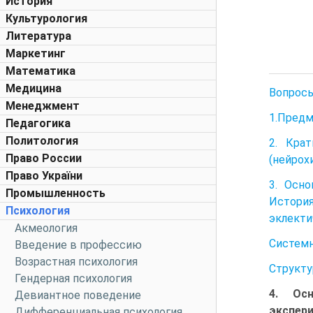
История
Культурология
Литература
Маркетинг
Математика
Медицина
Вопрос
Менеджмент
1.Предм
Педагогика
Политология
2. Кра
Право России
(нейрох
Право України
3. Осн
Промышленность
История
Психология
эклекти
Акмеология
Системн
Введение в профессию
Возрастная психология
Структу
Гендерная психология
4. Ос
Девиантное поведение
экспери
Дифференциальная психология