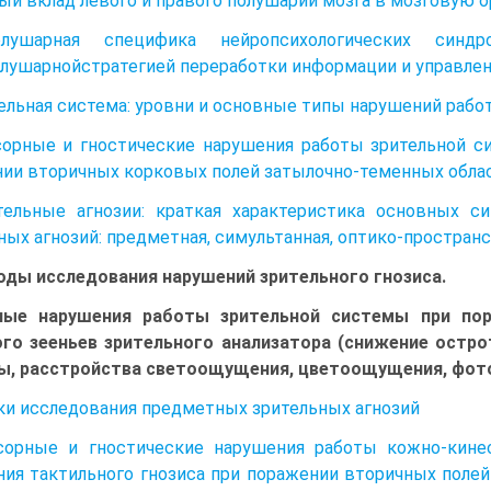
ый вклад левого и правого полушарий мозга в мозговую 
лушарная специфика нейропсихологических синд
лушарнойстратегией переработки информации и управлен
тельная система: уровни и основные типы нарушений рабо
сорные и гностические нарушения работы зрительной с
ии вторичных корковых полей затылочно-теменных облас
тельные агнозии: краткая характеристика основных с
ных агнозий: предметная, симультанная, оптико-пространст
оды исследования нарушений зрительного гнозиса.
ные нарушения работы зрительной системы при пор
го зееньев зрительного анализатора (снижение остро
ы, расстройства светоощущения, цветоощущения, фото
и исследования предметных зрительных агнозий
сорные и гностические нарушения работы кожно-кинес
ия тактильного гнозиса при поражении вторичных поле