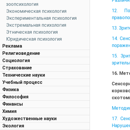
Различн
зоопсихология
12. По
Экономическая психология
правопо
Экспериментальная психология
Экстремальная психология
13. Зри
Этническая психология
14. Сен
Юридическая психология
поражен
Реклама
Религиоведение
15. Зри
Социология
зритель
Страхование
16. Мет
Технические науки
Учебный процесс
Сенсор
Физика
корково
Философия
скотом
Финансы
Методик
Химия
17. Сен
Художественные науки
Нарушен
Экология