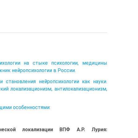
сихологии на стыке психологии, медицины
ожник нейропсихологии в России.
 становления нейропсихологии как науки.
кий локализационизм, антилокализационизм,
щими особенностями:
еской локализации ВПФ А.Р. Лурия: