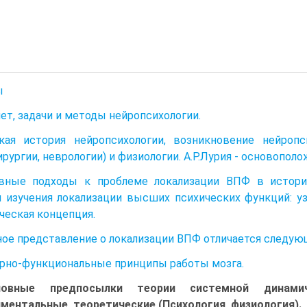
ы
ет, задачи и методы нейропсихологии.
ткая история нейропсихологии, возникновение нейроп
ирургии, неврологии) и физиологии. А.Р.Лурия - основопол
овные подходы к проблеме локализации ВПФ в истории
 изучения локализации высших психических функций: уз
ческая концепция.
ое представление о локализации ВПФ отличается следую
рно-функциональные принципы работы мозга.
новные предпосылки теории системной динамич
ментальные, теоретические (Психология, физиология).