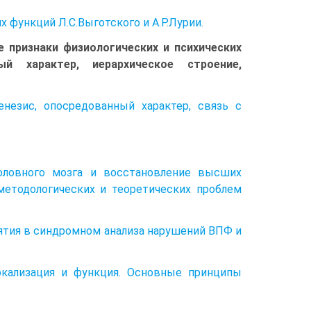
функций Л.С.Выготского и А.Р.Лурии.
 признаки физиологических и психических
й характер, иерархическое строение,
незис, опосредованный характер, связь с
головного мозга и восстановление высших
методологических и теоретических проблем
онятия в синдромном анализа нарушений ВПФ и
локализация и функция. Основные принципы