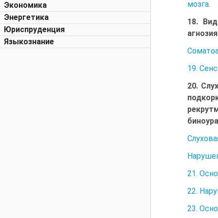
мозга.
Экономика
Энергетика
18. Вид
Юриспруденция
агнозия
Языкознание
Соматоа
19. Сен
20. Слу
подкорк
рекрут
биноура
Слухова
Нарушен
21. Осн
22. Нар
23. Осн