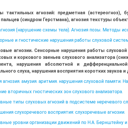
ы тактильных агнозий: предметная (астереогноз), бу
 пальцев (синдром Герстмана), агнозия текстуры объек
гнозия (нарушение схемы тела). Агнозия позы. Методы ис
сорные и гностические нарушения работы слуховой систе
ховые агнозии. Сенсорные нарушения работы слуховой
овых и коркового звеньев слухового анализатора (сни
мента, нарушения абсолютной и дифференциальной
льного слуха, нарушения восприятия коротких звуков и д
я агнозия. амузия. аритмия. нарушения слуховой памяти.
ие вторичных гностических зон слухового анализатора.
овные типы слуховых агнозий в подсистеме неречевого сл
ушения слухоречевого восприятия: слухоречевые агнозии.
овные уровни организации движений по Н.А. Бернштейну и