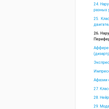
24. Нар
разных 
25. Кла
двигате
26. Нар
Перифер
Аффере
(дизарт
Экспрес
Импресс
Афазии 
27. Кла
28. Ней
29. Мод