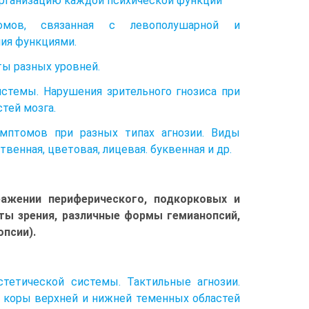
организацию каждой психической функции
ромов, связанная с левополушарной и
ия функциями.
ты разных уровней.
истемы. Нарушения зрительного гнозиса при
тей мозга.
имптомов при разных типах агнозии. Виды
венная, цветовая, лицевая. буквенная и др.
ажении периферического, подкорковых и
ты зрения, различные формы гемианопсий,
псии).
тетической системы. Тактильные агнозии.
й коры верхней и нижней теменных областей