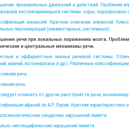
ушение произвольных движений и действий. Проблема а
уровней экстрапирамидной системы: коры, подкорковых 
ссификация апраксий. Краткое описание апраксий. Класс
льных персевераций (элементарные, системные).
ушения речи при локальных поражениях мозга. Проблем
ические и центральные механизмы речи.
нтные и эфферентные звенья речевой системы. Отлич
рий, алалий, логоневрозов и др.). Различные классификации
сивная речь
ивная речь
следует отличать от других расстройств речи, возникающ
ссификация афазий по А.Р. Лурия. Краткая характеристик
ропсихологические синдромы нарушений памяти.
ально-неспецифические нарушения памяти.