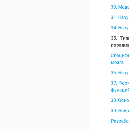
30. Мод
31. Нар
34. Нар
35. Ти
поражен
Специф
мозга.
36. Нар
37. Фор
функций
38. Осн
39. Ней
Разрабо