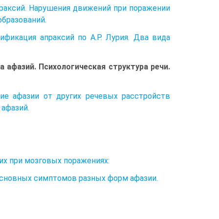
праксий. Нарушения движений при поражении
образований.
ификация апраксий по А.Р. Лурия. Два вида
а афазий. Психологическая структура речи.
ие афазии от других речевых расстройств
 афазий.
их при мозговых поражениях:
а основных симптомов разных форм афазии.