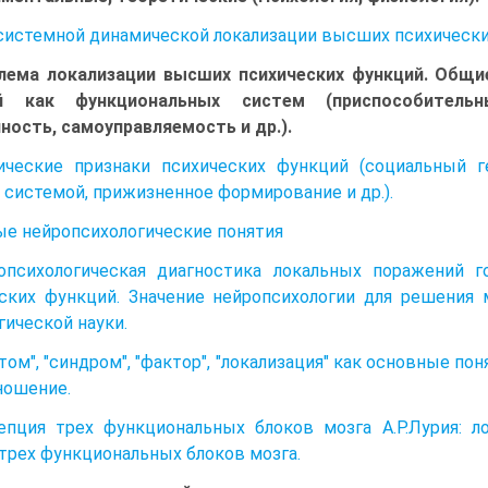
системной динамической локализации высших психических 
лема локализации высших психических функций. Общие
й как функциональных систем (приспособительны
ность, самоуправляемость и др.).
ческие признаки психических функций (социальный ге
 системой, прижизненное формирование и др.).
е нейропсихологические понятия
ропсихологическая диагностика локальных поражений 
ских функций. Значение нейропсихологии для решения 
гической науки.
птом", "синдром", "фактор", "локализация" как основные п
ношение.
епция трех функциональных блоков мозга А.Р.Лурия: 
трех функциональных блоков мозга.