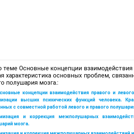
о теме Основные концепции взаимодействия 
ая характеристика основных проблем, связан
о полушария мозга.:
Основные концепции взаимодействия правого и левог
лизации высших психических функций человека. Кра
анных с совместной работой левого и правого полушари
мизация и коррекция межполушарных взаимодейст
шарий мозга.
мизация и коррекция межполушарных взаимодействий и 