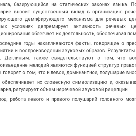
иала, базирующийся на статических законах языка. 
арие вносит существенный вклад в организацию речев
лирующего демпфирующего механизма для речевых цен
ных условиях депремирует активность речевых це
ионирования облегчает их деятельность, обеспечивая по
оследние годы накапливаются факты, говорящие о пре
иятии и воспроизведении звуковых образов. Результаты
Л. Деглиным, также свидетельствуют о том, что во
оизведение мелодий являются функцией структур правого
 говорят о том, что и левое, доминантное, полушарие вно
 обеспечивает их словесную символизацию и, оказыва
ария, регулирует объем неречевой звуковой рецепции.
од: работа левого и правого полушарий головного моз