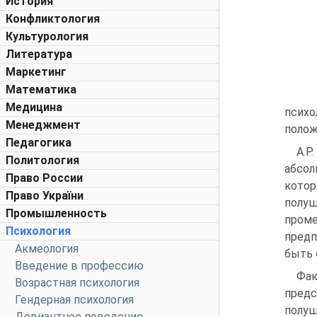
История
Конфликтология
Культурология
Литература
Маркетинг
Математика
Медицина
псих
Менеджмент
полож
Педагогика
А.Р
Политология
абсол
Право России
котор
Право України
полу
Промышленность
пром
Психология
предп
Акмеология
быть 
Введение в профессию
Фак
Возрастная психология
предс
Гендерная психология
полуш
Девиантное поведение