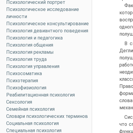
Психологический портрет
Фак
Психологическое исследование
кото
личности
воспр
Психологическое консультирование
одног
Психология девиантного поведения
полуша
Психология и педагогика
В с
Психология общения
Дегл
Психология рекламы
полуш
Психология труда
рабо
Психология управления
неоди
Психосоматика
класс
Психотерапия
Прав
Психофизиология
форм
Реабилитационная психология
слов
Сексология
механ
Семейная психология
Словари психологических терминов
Сис
Социальная психология
что с
Специальная психология
функц