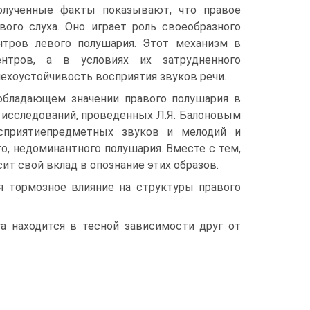
Полученные факты показывают, что правое
ого слуха. Оно играет роль своеобразного
тров левого полушария. Этот механизм в
нтров, а в условиях их затрудненного
мехоустойчивость восприятия звуков речи.
обладающем значении правого полушария в
 исследований, проведенных Л.Я. Балоновым
сприятиепредметных звуков и мелодий и
, недоминантного полушария. Вместе с тем,
сит свой вклад в опознание этих образов.
я тормозное влияние на структуры правого
га находится в тесной зависимости друг от