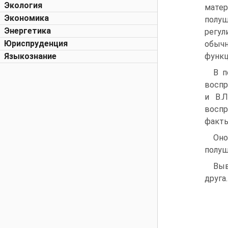
Экология
матер
Экономика
полуш
Энергетика
регу
Юриспруденция
обыч
Языкознание
функц
В п
воспр
и В.
воспр
факты
Оно
полуш
Выв
друга.