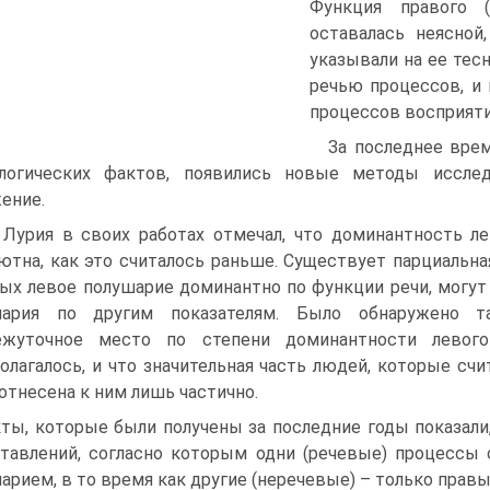
Функция правого (
оставалась неясной
указывали на ее тес
речью процессов, и
процессов восприяти
За последнее врем
ологических фактов, появились новые методы исслед
ение.
. Лурия в своих работах отмечал, что доминантность 
ютна, как это считалось раньше. Существует парциальна
ых левое полушарие доминантно по функции речи, могут
шария по другим показателям. Было обнаружено т
ежуточное место по степени доминантности левого
олагалось, и что значительная часть людей, которые сч
отнесена к ним лишь частично.
ты, которые были получены за последние годы показали
тавлений, согласно которым одни (речевые) процессы
арием, в то время как другие (неречевые) – только прав