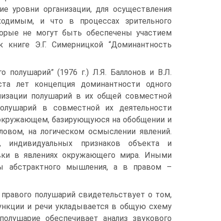
ие уровни организации, для осуществления
ходимым, и что в процессах зрительного
торые не могут быть обеспечены участием
к книге Э.Г. Симерницкой “Доминантность
 полушарий” (1976 г.) Л.Я. Баллонов и В.Л.
ста лет концепция доминантности одного
лизации полушарий в их общей совместной
полушарий в совместной их деятельности
 окружающем, базирующуюся на обобщении и
ловом, на логическом осмыслении явлений.
, индивидуальных признаков объекта и
вки в явлениях окружающего мира. Иными
ы абстрактного мышления, а в правом –
 правого полушарий свидетельствует о том,
ункции и речи укладывается в общую схему
полушарие обеспечивает анализ звукового