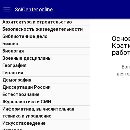
SciCenter.online
Архитектура и строительство
Безопасность жизнедеятельности
Библиотечное дело
Осно
Бизнес
Крат
Биология
работ
Военные дисциплины
География
Воп
Геология
деяте
Демография
Диссертации России
Естествознание
Журналистика и СМИ
Информатика, вычислительная
техника и управление
Искусствоведение