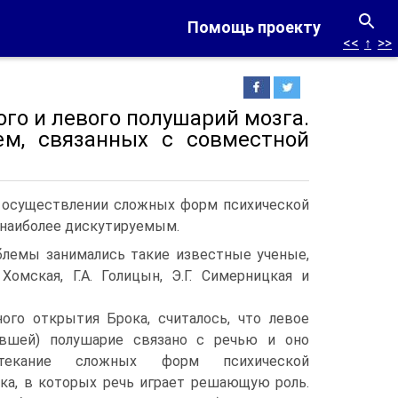
Помощь проекту
<<
↑
>>
го и левого полушарий мозга.
ем, связанных с совместной
в осуществлении сложных форм психической
е наиболее дискутируемым.
блемы занимались такие известные ученые,
. Хомская, Г.А. Голицын, Э.Г. Симерницкая и
ого открытия Брока, считалось, что левое
авшей) полушарие связано с речью и оно
отекание сложных форм психической
ека, в которых речь играет решающую роль.