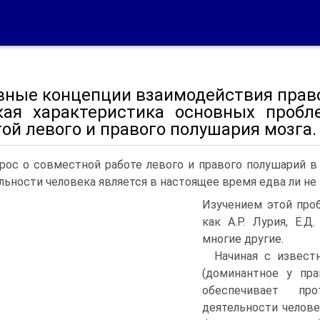
вные концепции взаимодействия право
кая характеристика основных пробл
ой левого и правого полушария мозга.
рос о совместной работе левого и правого полушарий 
льности человека является в настоящее время едва ли н
Изучением этой про
как А.Р. Лурия, Е.Д
многие другие.
Начиная с известн
(доминантное у пр
обеспечивает пр
деятельности челов