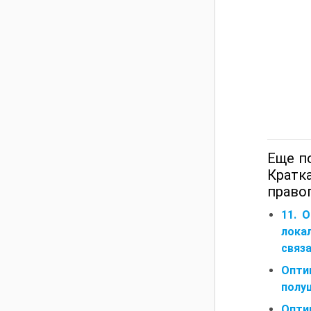
Еще п
Кратк
правог
11. 
лока
связ
Опти
полу
Опти