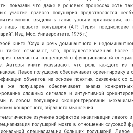
ты показали, что даже в речевых процессах есть так
рых участие правого полушария представляется необ
иятия можно выделить такие уровни организации, ко
о лишь правого полушария (А.Р. Лурия, предисловие 
рий”, Изд. Мос. Университета, 1975 г.).
воей книге “Слух и речь доминантного и недоминантного
ин также отмечают, что, просуществовавшая более 
ария, сменяется концепцией о функциональной специа
те. Авторы книги указывают, что роль каждого из 
накова. Левое полушарие обеспечивает ориентировку в
ификации объектов на основе понятия, связанных со с
ое же полушарие обеспечивает анализ конкретных
ирование сложных сигналов и интуитивной ориентиро
ами, в левом полушарии сконцентрированы механизм
измы конкретного, образного мышления.
тематическое изучение эффектов инактивации левого и
пециализация полушарий мозга в отношении слуховой ф
иональной специализации больших полушарий. Левое 