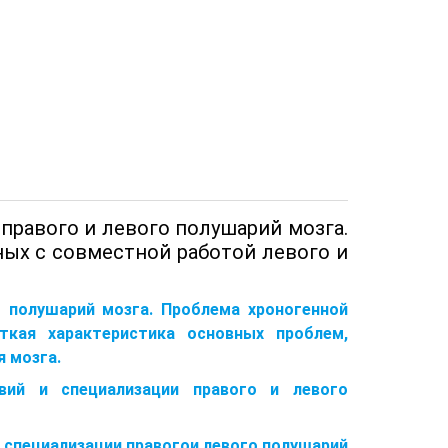
правого и левого полушарий мозга.
ных с совместной работой левого и
о полушарий мозга. Проблема хроногенной
ткая характеристика основных проблем,
я мозга.
вий и специализации правого и левого
специализации правогои левого полушарий