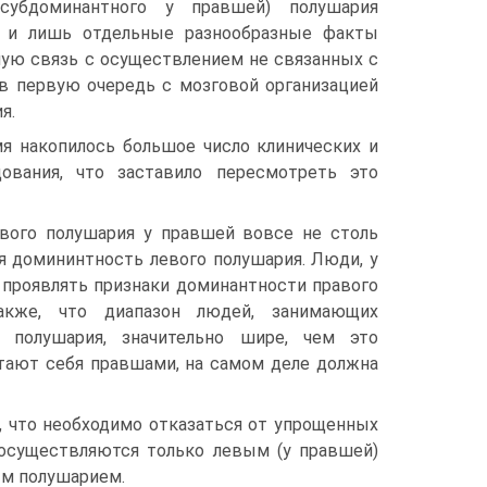
субдоминантного у правшей) полушария
, и лишь отдельные разнообразные факты
ную связь с осуществлением не связанных с
 в первую очередь с мозговой организацией
я.
я накопилось большое число клинических и
ования, что заставило пересмотреть это
левого полушария у правшей вовсе не столь
я домининтность левого полушария. Люди, у
 проявлять признаки доминантности правого
акже, что диапазон людей, занимающих
 полушария, значительно шире, чем это
итают себя правшами, на самом деле должна
, что необходимо отказаться от упрощенных
 осуществляются только левым (у правшей)
ым полушарием.