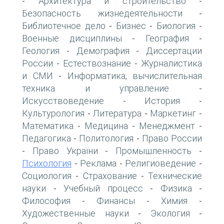
Архитектура и строительство
-
-
Безопасность жизнедеятельности
-
Библиотечное дело
Бизнес
Биология
-
-
-
Военные дисциплины
География
-
-
Геология
Демография
Диссертации
-
-
России
Естествознание
Журналистика
-
-
и СМИ
Информатика, вычислительная
-
техника и управление
-
Искусствоведение
История
-
-
Культурология
Литература
Маркетинг
-
-
-
Математика
Медицина
Менеджмент
-
-
-
Педагогика
Политология
Право России
-
-
Право України
Промышленность
-
-
-
Психология
Реклама
Религиоведение
-
-
-
Социология
Страхование
Технические
-
-
науки
Учебный процесс
Физика
-
-
-
Философия
Финансы
Химия
-
-
-
Художественные науки
Экология
-
-