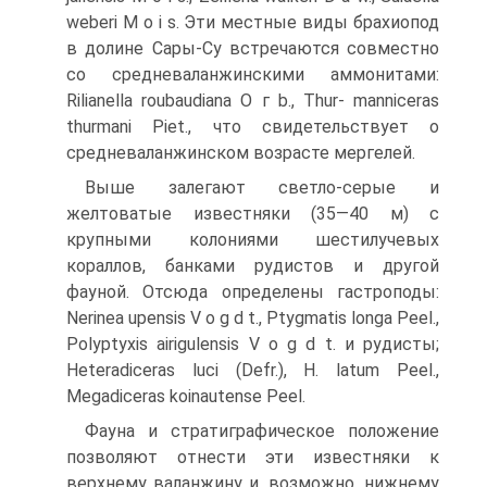
weberi M о і s. Эти местные виды брахиопод
в долине Сары-Су встречаются совместно
со средневаланжинскими аммонитами:
Rilianella roubaudiana О г b., Thur- manniceras
thurmani Piet., что свидетельствует о
средневаланжинском возрасте мергелей.
Выше залегают светло-серые и
желтоватые известняки (35—40 м) с
крупными колониями шестилучевых
кораллов, банками рудистов и другой
фауной. Отсюда определены гастроподы:
Nerinea upensis V о g d t., Ptygmatis longa Peel.,
Polyptyxis airigulensis V о g d t. и рудисты;
Heteradiceras luci (Defr.), H. latum Peel.,
Megadiceras koinautense Peel.
Фауна и стратиграфическое положение
позволяют отнести эти из­вестняки к
верхнему валанжину и, возможно, нижнему