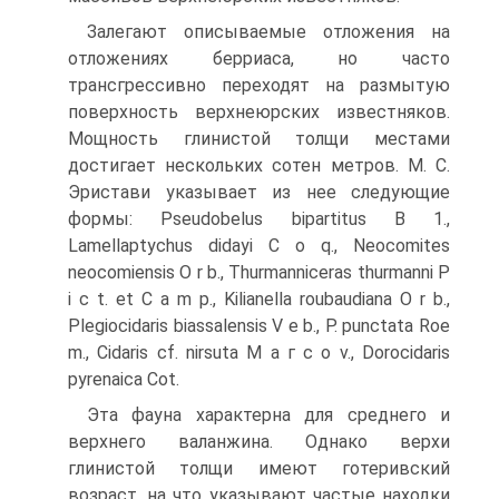
Залегают описываемые отложения на
отложениях берриаса, но часто
трансгрессивно переходят на размытую
поверхность верхнеюр­ских известняков.
Мощность глинистой толщи местами
достигает не­скольких сотен метров. М. С.
Эристави указывает из нее следующие
формы: Pseudobelus bipartitus В 1.,
Lamellaptychus didayi С о q., Neo­comites
neocomiensis О r b., Thurmanniceras thurmanni P
і c t. et C a m p., Kilianella roubaudiana О r b.,
Plegiocidaris biassalensis V e b., P. punc­tata Roe
m., Cidaris cf. nirsuta M a г с о v., Dorocidaris
pyrenaica Cot.
Эта фауна характерна для среднего и
верхнего валанжина. Однако верхи
глинистой толщи имеют готеривский
возраст, на что указывают частые находки