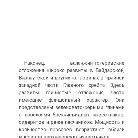
Наконец, валанжин-готеривские
отложения широко развиты в Бай­дарской,
Варнаутской и других котловинах в крайней
западной части Главного хребта. Здесь
развиты глинистые отложения, часто
имеющие флишоидный характер. Они
представлены зеленовато-серыми глинами
с прослоями брекчиевидных известняков,
сидеритов и реже песчани­ков. Мощность и
количество прослоев возрастают вблизи
массивов верхнеюрских известняков.