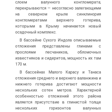
слоем валунного конгломерата;
перекрываются — несоглас­но залегающими
на северном крыле синклинория
конгломератами верх­него готерива,
которыми в Крыму начинается новый
осадочный ком­плекс.
В бассейне Сухого Индола описываемые
отложения представлены глинами с
прослоями песчаников, обломочных
известняков и сидери­тов, мощность их там
170 м.
В бассейнах Малого Карасу и Танаса
отложения среднего и верх­него валанжина и
нижнего готерива достигают мощности
нескольких сотен метров. Характерной
особенностью отложений этого района
является присутствие в глинистой толще
нескольких горизонтов валун­ных