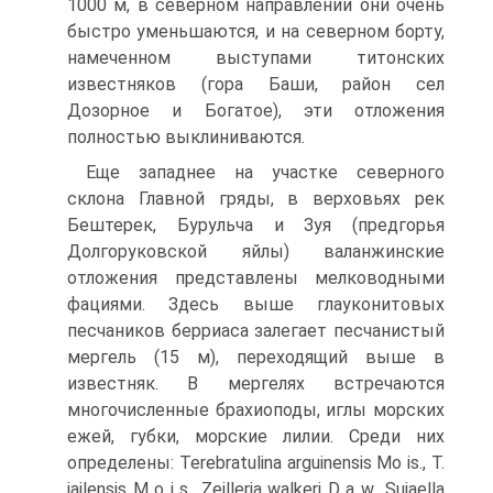
1000 м, в северном направ­лении они очень
быстро уменьшаются, и на северном борту,
намечен­ном выступами титонских
известняков (гора Баши, район сел
Дозорное и Богатое), эти отложения
полностью выклиниваются.
Еще западнее на участке северного
склона Главной гряды, в вер­ховьях рек
Бештерек, Бурульча и Зуя (предгорья
Долгоруковской яйлы) валанжинские
отложения представлены мелководными
фация­ми. Здесь выше глауконитовых
песчаников берриаса залегает песчани­стый
мергель (15 м), переходящий выше в
известняк. В мергелях встре­чаются
многочисленные брахиоподы, иглы морских
ежей, губки, мор­ские лилии. Среди них
определены: Terebratulina arguinensis Mo is., T.
jailensis M о і s., Zeilleria walkeri D a w., Suiaella