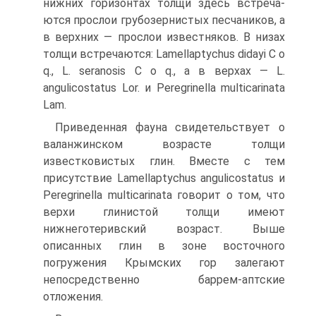
нижних горизонтах толщи здесь встреча­
ются прослои грубозернистых песчаников, а
в верхних — прослои изве­стняков. В низах
толщи встречаются: Lamellaptychus didayi С о
q., L. seranosis С о q., а в верхах — L.
angulicostatus Lor. и Peregrinella multicarinata
Lam.
Приведенная фауна свидетельствует о
валанжинском возрасте толщи
известковистых глин. Вместе с тем
присутствие Lamellaptychus angulicostatus и
Peregrinella multicarinata говорит о том, что
верхи глинистой толщи имеют
нижнеготеривский возраст. Выше
описанных глин в зоне восточного
погружения Крымских гор залегают
непосред­ственно баррем-аптские
отложения.