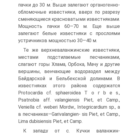
пачки до 30 м. Выше залегают органогенно­
обломочные известняки, вверх по разрезу
сменяющиеся красноватыми известняками.
Мощность пачки 60—70 м. Еще выше
залегают белые известняки с прослоями
устричников мощностью 30—40 м.
Те же верхневаланжинские известняки,
местами подстилаемые песчаниками,
слагают горы Хлама, Орбока, Мачу и другие
вершины, венчающие водораздел между
Байдарской и Бельбекской долинами. В
известняках этого района содержатся
Protocardia cf. sphaeroidea Т о г b е s.,
Psatnobia aff. valangiensis Piet, et Camp.,
Veniella cf. weberi Mordw., Integricardium sp., а
в песчаниках—Garivalangien- sis Piet, et Camp.,
Lima dubisiensis Piet, et Camp.
К западу от с. Кучки валанжин-