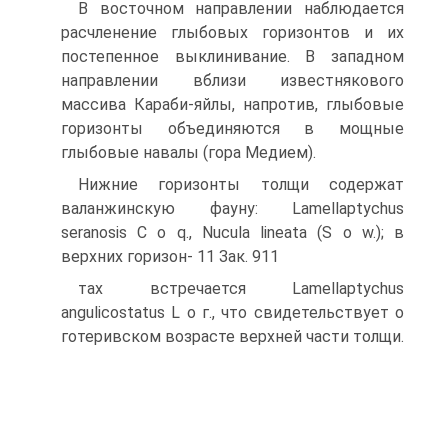
В восточном направлении наблюдается
расчленение глыбовых горизонтов и их
постепенное выклинивание. В западном
направлении вблизи известнякового
массива Караби-яйлы, напротив, глыбовые
гори­зонты объединяются в мощные
глыбовые навалы (гора Медием).
Нижние горизонты толщи содержат
валанжинскую фауну: Lamel­laptychus
seranosis С о q., Nucula lineata (S о w.); в
верхних горизон- 11 Зак. 911
тах встречается Lamellaptychus
angulicostatus L о г., что свидетель­ствует о
готеривском возрасте верхней части толщи.