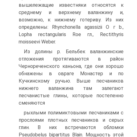
вышележащие извест­няки относятся к
среднему и верхнему валанжину и,
возможно, к ниж­нему готериву. Из них
определены: Rhynchonella agassizii О г b.,
Lopha rectangularis Roe гл., Rectithyris
moisseevi Weber.
Из долины p. Бельбек валанжинские
отложения протягиваются в район
Чернореченского каньона, где они хорошо
обнажены в овраге Монастер и по
Кучкинскому ручью. Выше песчаников
нижнего валан­жина там залегают
песчанистые глины, которые постепенно
сменяются
рыхлыми полимиктовыми песчаниками с
прослоями плотных песчани­ков и серых
глин. В них встречаются обломки
Pseudobelus bipartitus Blain. Мощность этой