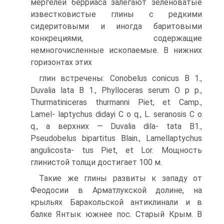
мергелей берриаса залегают зеленоватые
известковистые глины с редкими
сидеритовыми и иногда баритовыми
конкрециями, со­держащие
немногочисленные ископаемые. В нижних
горизонтах этих
глин встречены: Conobelus conicus В 1.,
Duvalia lata В 1., Phylloceras serum О p p.,
Thurmatiniceras thurmanni Piet, et Camp.,
Lamel- laptychus didayi С о q., L. seranosis С о
q., а верхних — Duvalia dila- tata В1.,
Pseudobelus bipartitus Blain., Lamellaptychus
angulicosta- tus Piet, et Lor. Мощность
глинистой толщи достигает 100 м.
Такие же глины развиты к западу от
Феодосии в Арматлукской долине, на
крыльях Баракольской антиклинали и в
балке Янтык южнее пос. Старый Крым. В