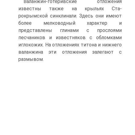
Валанжин-готеривские отложения
известны также на крыльях Ста­
рокрымской синклинали. Здесь они имеют
более мелководный характер и
представлены глинами с прослоями
песчаников и известняков с об­ломками
иглокожих. На отложениях титона и нижнего
валанжина эти отложения залегают с
размывом.