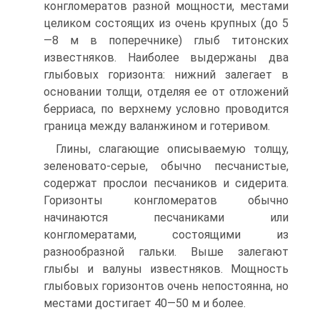
конгломератов разной мощности, местами
целиком состоящих из очень крупных (до 5
—8 м в поперечнике) глыб титонских
известняков. Наиболее выдержаны два
глыбовых горизонта: нижний залегает в
основании толщи, отделяя ее от отложений
берриаса, по верхнему условно проводится
граница между валанжином и готеривом.
Глины, слагающие описываемую толщу,
зеленовато-серые, обычно песчанистые,
содержат прослои песчаников и сидерита.
Горизонты кон­гломератов обычно
начинаются песчаниками или
конгломератами, со­стоящими из
разнообразной гальки. Выше залегают
глыбы и валуны известняков. Мощность
глыбовых горизонтов очень непостоянна, но
местами достигает 40—50 м и более.