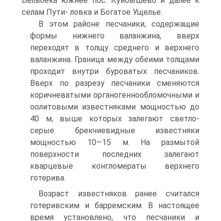
Бельбека южнее пос. Куйбышево и далее к
селам Пути- ловка и Богатое Ущелье.
В этом районе песчаники, содержащие
формы нижнего валанжина, вверх
переходят в толщу среднего и верхнего
валанжина. Граница между обеими толщами
проходит внутри буроватых песчаников.
Вверх по разрезу песчаники сменяются
коричневатыми органогенно­обломочными и
оолитовыми известняками мощностью до
40 м, выше которых залегают светло-
серые брекчиевидные известняки
мощностью 10—15 м. На размытой
поверхности последних залегают
кварцевые конгломераты верхнего
готерива.
Возраст известняков ранее считался
готеривским и барремским. В настоящее
время установлено, что песчаники и