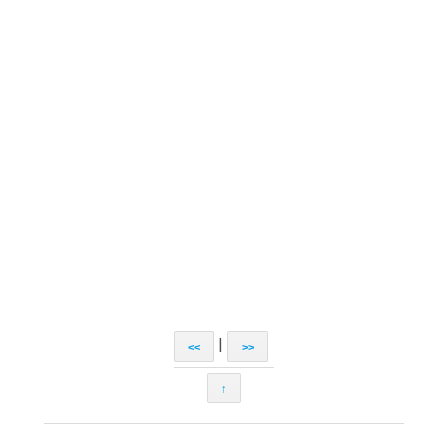
|
<<
>>
↑