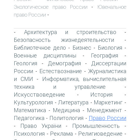
Экологическое право России
Ювенальное
-
право России
-
Архитектура и строительство
-
-
Безопасность жизнедеятельности
-
Библиотечное дело
Бизнес
Биология
-
-
-
Военные дисциплины
География
-
-
Геология
Демография
Диссертации
-
-
России
Естествознание
Журналистика
-
-
и СМИ
Информатика, вычислительная
-
техника и управление
-
Искусствоведение
История
-
-
Культурология
Литература
Маркетинг
-
-
-
Математика
Медицина
Менеджмент
-
-
-
Педагогика
Политология
Право России
-
-
Право України
Промышленность
-
-
-
Психология
Реклама
Религиоведение
-
-
-