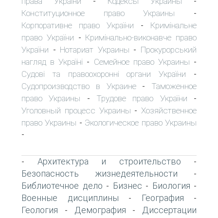
права України
Кодексы Украины
-
-
Конституционное право Украины
-
Корпоративне право України
Кримінальне
-
право України
Кримінально-виконавче право
-
України
Нотариат Украины
Прокурорський
-
-
нагляд в Україні
Семейное право Украины
-
-
Судові та правоохоронні органи України
-
Судопроизводство в Украине
Таможенное
-
право Украины
Трудове право України
-
-
Уголовный процесс Украины
Хозяйственное
-
право Украины
Экологическое право Украины
-
-
Архитектура и строительство
-
-
Безопасность жизнедеятельности
-
Библиотечное дело
Бизнес
Биология
-
-
-
Военные дисциплины
География
-
-
Геология
Демография
Диссертации
-
-