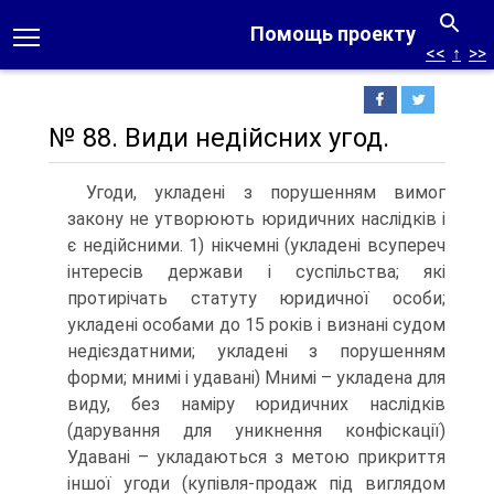
Помощь проекту
<<
↑
>>
№ 88. Види недійсних угод.
Угоди, укладені з порушенням вимог
закону не утворюють юридичних наслідків і
є недійсними. 1) нікчемні (укладені всупереч
інтересів держави і суспільства; які
протирічать статуту юридичної особи;
укладені особами до 15 років і визнані судом
недієздатними; укладені з порушенням
форми; мнимі і удавані) Мнимі – укладена для
виду, без наміру юридичних наслідків
(дарування для уникнення конфіскації)
Удавані – укладаються з метою прикриття
іншої угоди (купівля-продаж під виглядом