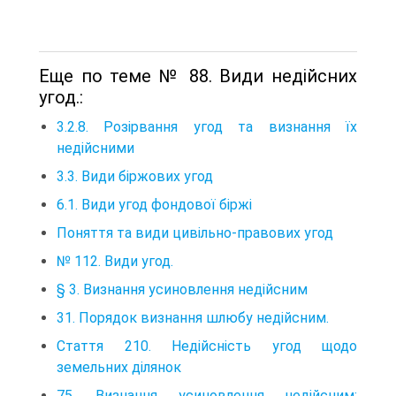
Еще по теме № 88. Види недійсних
угод.:
3.2.8. Розірвання угод та визнання їх
недійсними
3.3. Види біржових угод
6.1. Види угод фондової біржі
Поняття та види цивільно-правових угод
№ 112. Види угод.
§ 3. Визнання усиновлення недійсним
31. Порядок визнання шлюбу недійсним.
Стаття 210. Недійсність угод щодо
земельних ділянок
75. Визнання усиновлення недійсним: