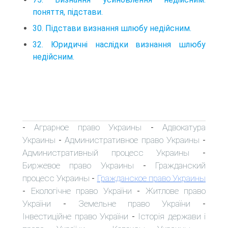
поняття, підстави.
30. Підстави визнання шлюбу недійсним.
32. Юридичні наслідки визнання шлюбу
недійсним.
Аграрное право Украины
Адвокатура
-
-
Украины
Административное право Украины
-
-
Административный процесс Украины
-
Биржевое право Украины
Гражданский
-
процесс Украины
Гражданское право Украины
-
Екологічне право України
Житлове право
-
-
України
Земельне право України
-
-
Інвестиційне право України
Історія держави і
-