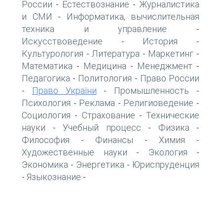
России
Естествознание
Журналистика
-
-
и СМИ
Информатика, вычислительная
-
техника и управление
-
Искусствоведение
История
-
-
Культурология
Литература
Маркетинг
-
-
-
Математика
Медицина
Менеджмент
-
-
-
Педагогика
Политология
Право России
-
-
Право України
Промышленность
-
-
-
Психология
Реклама
Религиоведение
-
-
-
Социология
Страхование
Технические
-
-
науки
Учебный процесс
Физика
-
-
-
Философия
Финансы
Химия
-
-
-
Художественные науки
Экология
-
-
Экономика
Энергетика
Юриспруденция
-
-
Языкознание
-
-