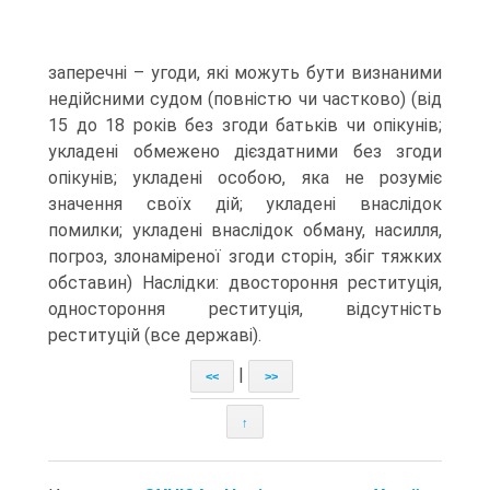
заперечні – угоди, які можуть бути визнаними
недійсними судом (повністю чи частково) (від
15 до 18 років без згоди батьків чи опікунів;
укладені обмежено дієздатними без згоди
опікунів; укладені особою, яка не розуміє
значення своїх дій; укладені внаслідок
помилки; укладені внаслідок обману, насилля,
погроз, злонаміреної згоди сторін, збіг тяжких
обставин) Наслідки: двостороння реституція,
одностороння реституція, відсутність
реституцій (все державі).
|
<<
>>
↑