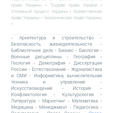
право Украины
Трудове право України
-
-
Уголовный процесс Украины
Хозяйственное
-
право Украины
Экологическое право Украины
-
-
Архитектура и строительство
-
-
Безопасность жизнедеятельности
-
Библиотечное дело
Бизнес
Биология
-
-
-
Военные дисциплины
География
-
-
Геология
Демография
Диссертации
-
-
России
Естествознание
Журналистика
-
-
и СМИ
Информатика, вычислительная
-
техника и управление
-
Искусствоведение
История
-
-
Конфликтология
Культурология
-
-
Литература
Маркетинг
Математика
-
-
-
Медицина
Менеджмент
Педагогика
-
-
-