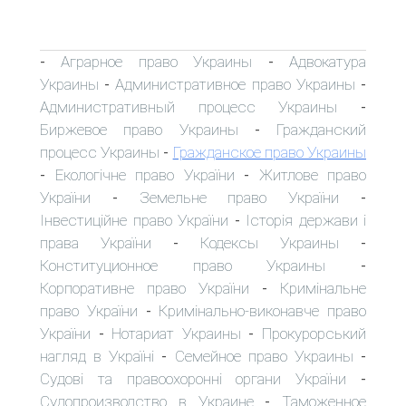
Аграрное право Украины
Адвокатура
-
-
Украины
Административное право Украины
-
-
Административный процесс Украины
-
Биржевое право Украины
Гражданский
-
процесс Украины
Гражданское право Украины
-
Екологічне право України
Житлове право
-
-
України
Земельне право України
-
-
Інвестиційне право України
Історія держави і
-
права України
Кодексы Украины
-
-
Конституционное право Украины
-
Корпоративне право України
Кримінальне
-
право України
Кримінально-виконавче право
-
України
Нотариат Украины
Прокурорський
-
-
нагляд в Україні
Семейное право Украины
-
-
Судові та правоохоронні органи України
-
Судопроизводство в Украине
Таможенное
-