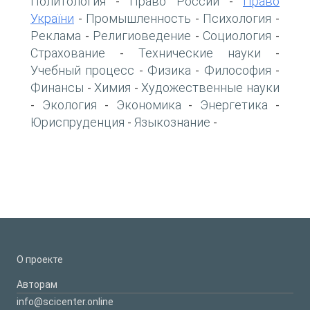
Политология
Право России
Право
-
-
України
Промышленность
Психология
-
-
-
Реклама
Религиоведение
Социология
-
-
-
Страхование
Технические науки
-
-
Учебный процесс
Физика
Философия
-
-
-
Финансы
Химия
Художественные науки
-
-
Экология
Экономика
Энергетика
-
-
-
-
Юриспруденция
Языкознание
-
-
О проекте
Авторам
info@scicenter.online