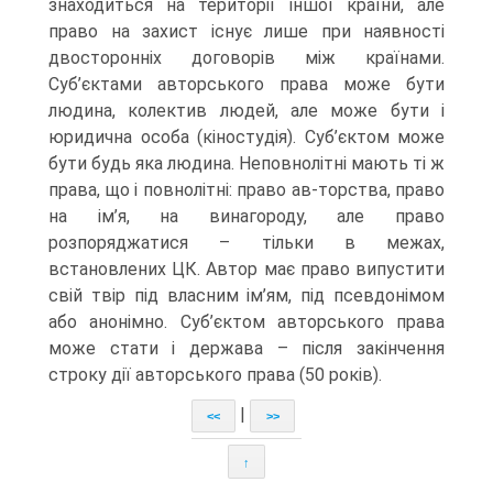
знаходиться на території іншої країни, але
право на захист існує лише при наявності
двосторонніх договорів між країнами.
Суб’єктами авторського права може бути
людина, колектив людей, але може бути і
юридична особа (кіностудія). Суб’єктом може
бути будь яка людина. Неповнолітні мають ті ж
права, що і повнолітні: право ав-торства, право
на ім’я, на винагороду, але право
розпоряджатися – тільки в межах,
встановлених ЦК. Автор має право випустити
свій твір під власним ім’ям, під псевдонімом
або анонімно. Суб’єктом авторського права
може стати і держава – після закінчення
строку дії авторського права (50 років).
|
<<
>>
↑