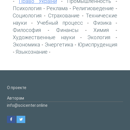
Право України
Промышленность
-
-
-
Психология
Реклама
Религиоведение
-
-
-
Социология
Страхование
Технические
-
-
науки
Учебный процесс
Физика
-
-
-
Философия
Финансы
Химия
-
-
-
Художественные науки
Экология
-
-
Экономика
Энергетика
Юриспруденция
-
-
Языкознание
-
-
О проекте
Авторам
info@scicenter.online