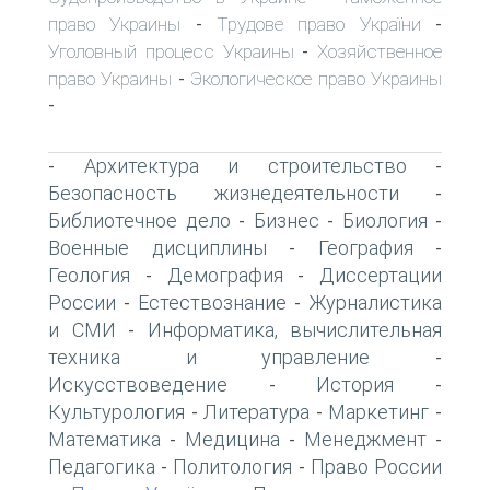
право Украины
Трудове право України
-
-
Уголовный процесс Украины
Хозяйственное
-
право Украины
Экологическое право Украины
-
-
Архитектура и строительство
-
-
Безопасность жизнедеятельности
-
Библиотечное дело
Бизнес
Биология
-
-
-
Военные дисциплины
География
-
-
Геология
Демография
Диссертации
-
-
России
Естествознание
Журналистика
-
-
и СМИ
Информатика, вычислительная
-
техника и управление
-
Искусствоведение
История
-
-
Культурология
Литература
Маркетинг
-
-
-
Математика
Медицина
Менеджмент
-
-
-
Педагогика
Политология
Право России
-
-