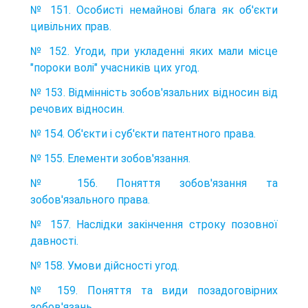
№ 151. Особисті немайнові блага як об'єкти
цивільних прав.
№ 152. Угоди, при укладенні яких мали місце
"пороки волі" учасників цих угод.
№ 153. Відмінність зобов'язальних відносин від
речових відносин.
№ 154. Об'єкти і суб'єкти патентного права.
№ 155. Елементи зобов'язання.
№ 156. Поняття зобов'язання та
зобов'язального права.
№ 157. Наслідки закінчення строку позовної
давності.
№ 158. Умови дійсності угод.
№ 159. Поняття та види позадоговірних
зобов'язань.