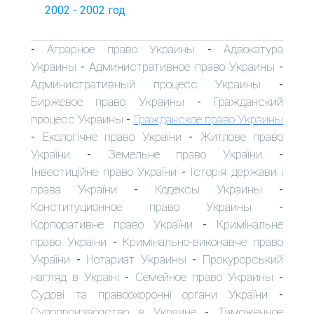
2002 - 2002 год
Аграрное право Украины
Адвокатура
-
-
Украины
Административное право Украины
-
-
Административный процесс Украины
-
Биржевое право Украины
Гражданский
-
процесс Украины
Гражданское право Украины
-
Екологічне право України
Житлове право
-
-
України
Земельне право України
-
-
Інвестиційне право України
Історія держави і
-
права України
Кодексы Украины
-
-
Конституционное право Украины
-
Корпоративне право України
Кримінальне
-
право України
Кримінально-виконавче право
-
України
Нотариат Украины
Прокурорський
-
-
нагляд в Україні
Семейное право Украины
-
-
Судові та правоохоронні органи України
-
Судопроизводство в Украине
Таможенное
-