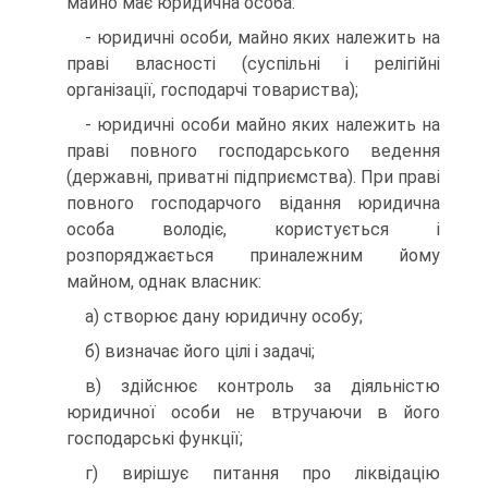
майно має юридична особа:
- юридичні особи, майно яких належить на
праві власності (суспільні і релігійні
організації, господарчі товариства);
- юридичні особи майно яких належить на
праві повного господарського ведення
(державні, приватні підприємства). При праві
повного господарчого відання юридична
особа володіє, користується і
розпоряджається приналежним йому
майном, однак власник:
а) створює дану юридичну особу;
б) визначає його цілі і задачі;
в) здійснює контроль за діяльністю
юридичної особи не втручаючи в його
господарські функції;
г) вирішує питання про ліквідацію