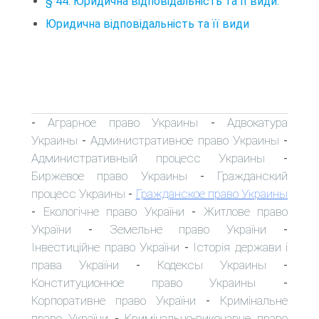
§ 44. Юридична відповідальність та її види.
Юридична відповідальність та її види
Аграрное право Украины
Адвокатура
-
-
Украины
Административное право Украины
-
-
Административный процесс Украины
-
Биржевое право Украины
Гражданский
-
процесс Украины
Гражданское право Украины
-
Екологічне право України
Житлове право
-
-
України
Земельне право України
-
-
Інвестиційне право України
Історія держави і
-
права України
Кодексы Украины
-
-
Конституционное право Украины
-
Корпоративне право України
Кримінальне
-
право України
Кримінально-виконавче право
-