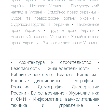
України
Нотариат Украины
Прокурорський
-
-
нагляд в Україні
Семейное право Украины
-
-
Судові та правоохоронні органи України
-
Судопроизводство в Украине
Таможенное
-
право Украины
Трудове право України
-
-
Уголовный процесс Украины
Хозяйственное
-
право Украины
Экологическое право Украины
-
-
Архитектура и строительство
-
-
Безопасность жизнедеятельности
-
Библиотечное дело
Бизнес
Биология
-
-
-
Военные дисциплины
География
-
-
Геология
Демография
Диссертации
-
-
России
Естествознание
Журналистика
-
-
и СМИ
Информатика, вычислительная
-
техника и управление
-