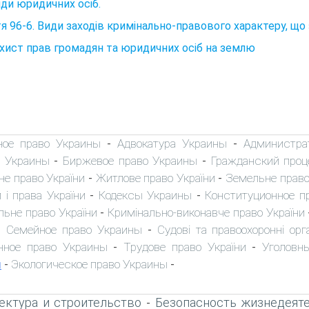
иди юридичних осіб.
я 96-6. Види заходів кримінально-правового характеру, щ
ахист прав громадян та юридичних осіб на землю
ное право Украины
Адвокатура Украины
Администра
-
-
 Украины
Биржевое право Украины
Гражданский проц
-
-
не право України
Житлове право України
Земельне право
-
-
 і права України
Кодексы Украины
Конституционное п
-
-
льне право України
Кримінально-виконавче право України
-
Семейное право Украины
Судові та правоохоронні орг
-
-
нное право Украины
Трудове право України
Уголовн
-
-
ы
Экологическое право Украины
-
-
ектура и строительство
Безопасность жизнедеят
-