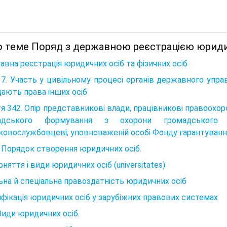
 теме Поряд з державною реєстрацією юридичн
вна реєстрація юридичних осіб та фізичних осіб
7. Участь у цивільному процесі органів державного управ
ають права інших осіб
я 342. Опір представникові влади, працівникові правоохо
адського формування з охорони громадського
ковослужбовцеві, уповноваженій особі Фонду гарантування
 Порядок створення юридичних осіб.
Поняття і види юридичних осіб (universitates)
ьна й спеціальна правоздатність юридичних осіб
фікація юридичних осіб у зарубіжних правових системах
Види юридичних осіб.