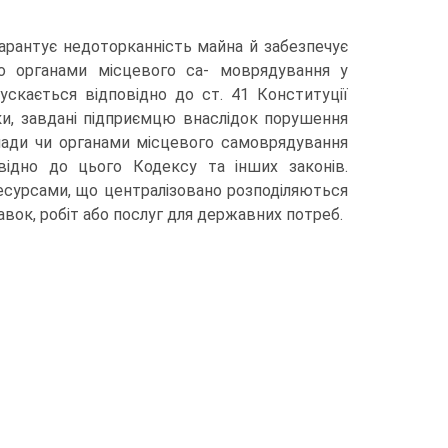
гарантує недоторканність майна й забезпечує
о органами місцевого са- моврядування у
скається відповідно до ст. 41 Конституції
тки, завдані підприємцю внаслідок порушення
ади чи органами місцевого самоврядування
ідно до цього Кодексу та інших законів.
есурсами, що централізовано розподіляються
ок, робіт або послуг для державних потреб.