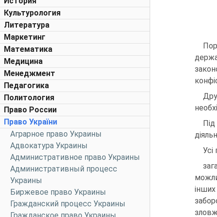
История
Культурология
Литература
Маркетинг
Пор
Математика
держа
Медицина
закон
Менеджмент
конфі
Педагогика
Дру
Политология
необх
Право России
Право України
Під
Аграрное право Украины
діяльн
Адвокатура Украины
Усі
Административное право Украины
заг
Административный процесс
можли
Украины
інших
Биржевое право Украины
забор
Гражданский процесс Украины
зловж
Гражданское право Украины