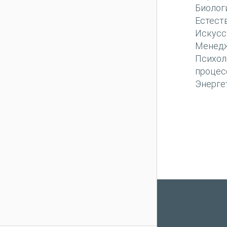
Биолог
Естест
Искусс
Менед
Психол
процес
Энерге