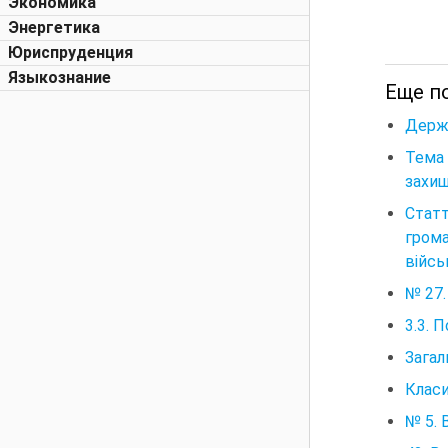
Экономика
Энергетика
Юриспруденция
Языкознание
Еще по
Держа
Тема 
захищ
Статт
гром
війсь
№ 27.
3.3. 
Загал
Класи
№ 5. 