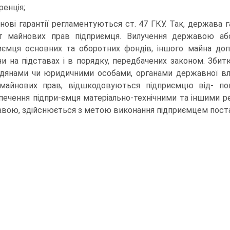
ренція;
нові гарантії регламентуються ст. 47 ГКУ. Так, держава 
т майнових прав підприємця. Вилучення державою аб
иємця основних та оборотних фондів, іншого майна допу
ни на підставах і в порядку, передбачених законом. Зби
дянами чи юридичними особами, органами державної вл
майнових прав, відшкодовуються підприємцю від- пов
печення підпри-ємця матеріально-технічними та іншими р
вою, здійснюється з метою виконання підприємцем постав