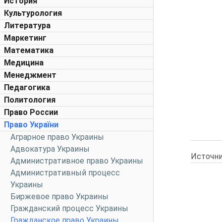
История
Культурология
Литература
Маркетинг
Математика
Медицина
Менеджмент
Педагогика
Политология
Право России
Право України
Аграрное право Украины
Адвокатура Украины
Источни
Административное право Украины
Административный процесс
Украины
Биржевое право Украины
Гражданский процесс Украины
Гражданское право Украины