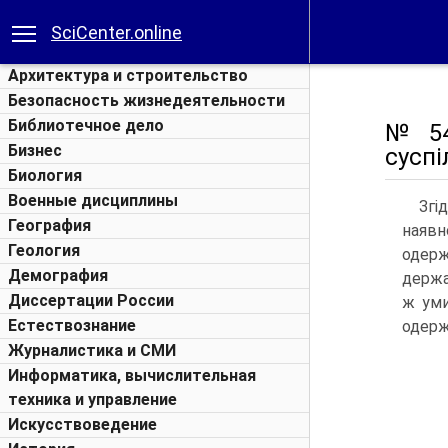
SciCenter.online
Архитектура и строительство
Безопасность жизнедеятельности
Библиотечное дело
№ 54
Бизнес
суспі
Биология
Военные дисциплины
Згі
География
наявн
Геология
одерж
Демография
держа
Диссертации России
ж уми
Естествознание
одерж
Журналистика и СМИ
Информатика, вычислительная
техника и управление
Искусствоведение