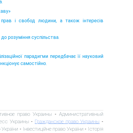
а.
жаву»
 прав і свобод людини, а також інтересів
и до розуміння суспільства.
лізаційної парадигми передбачає її науковий
нкці­онує самостійно.
тивное право Украины
Административный
-
есс Украины
Гражданское право Украины
-
-
 України
Інвестиційне право України
Історія
-
-