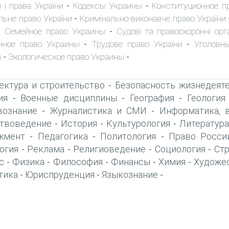
 і права України
Кодексы Украины
Конституционное п
-
-
льне право України
Кримінально-виконавче право України
-
Семейное право Украины
Судові та правоохоронні орг
-
-
нное право Украины
Трудове право України
Уголовн
-
-
ы
Экологическое право Украины
-
-
ектура и строительство
Безопасность жизнедеят
-
ия
Военные дисциплины
География
Геология
-
-
-
вознание
Журналистика и СМИ
Информатика, 
-
-
твоведение
История
Культурология
Литература
-
-
-
жмент
Педагогика
Политология
Право Росси
-
-
-
огия
Реклама
Религиоведение
Социология
Ст
-
-
-
-
с
Физика
Философия
Финансы
Химия
Художе
-
-
-
-
-
тика
Юриспруденция
Языкознание
-
-
-