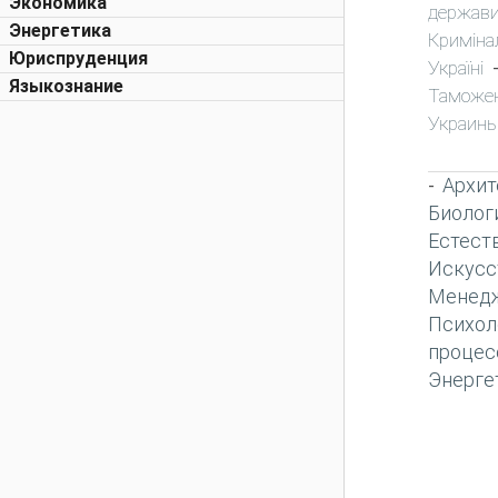
Экономика
держави
Энергетика
Криміна
Юриспруденция
Україні
Языкознание
Таможе
Украин
Архит
-
Биолог
Естест
Искусс
Менед
Психол
процес
Энерге