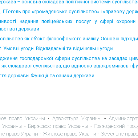
ержава – основна складова політичної системи суспільств
т, Г.Гегель про «громадянське суспільство» і «правову дер
ливості надання поліцейських послуг у сфері охорони
льства і держави
успільство як об’єкт філософського аналізу. Основні підход
. Умовні угоди. Відкладальні та відміняльні угоди.
дження господарської сфери суспільства на за­садах циві
з як складової суспільства, що відносно відокремилась і фу
тя держави. Функції та ознаки держави.
ное право Украины
Адвокатура Украины
Администра
-
-
 Украины
Биржевое право Украины
Гражданский проц
-
-
не право України
Житлове право України
Земельне право
-
-