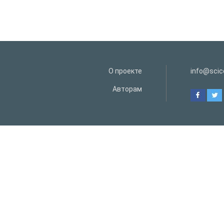
О проекте
info@scice
Авторам