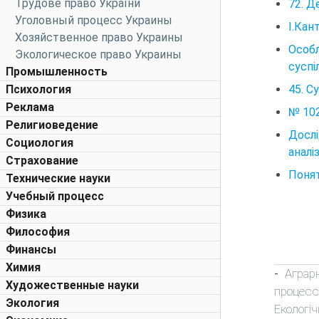
Трудове право України
72. Д
Уголовный процесс Украины
І.Кан
Хозяйственное право Украины
Особ
Экологическое право Украины
суспі
Промышленность
45. С
Психология
Реклама
№ 102
Религиоведение
Дослі
Социология
аналі
Страхование
Понят
Технические науки
Учебный процесс
Физика
Философия
Финансы
Химия
Аграр
-
Художественные науки
процесс
Экология
Екологіч