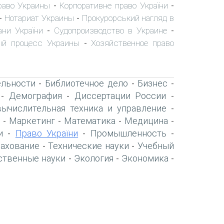
раво Украины
Корпоративне право України
-
-
Нотариат Украины
Прокурорський нагляд в
-
-
ани України
Судопроизводство в Украине
-
-
ый процесс Украины
Хозяйственное право
-
ельности
Библиотечное дело
Бизнес
-
-
-
Демография
Диссертации России
-
-
-
вычислительная техника и управление
-
Маркетинг
Математика
Медицина
-
-
-
-
и
Право України
Промышленность
-
-
-
рахование
Технические науки
Учебный
-
-
ственные науки
Экология
Экономика
-
-
-