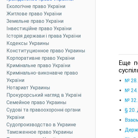
Екологічне право України
Житлове право України
Земельне право України
Інвестиційне право України
Історія держави і права України
Кодексы Украины
Конституционное право Украины
Корпоративне право України
Еще п
Кримінальне право України
суспіл
Кримінально-виконавче право
України
№ 28.
Нотариат Украины
№ 24.
Прокурорський нагляд в Україні
№ 32.
Семейное право Украины
Судові та правоохоронні органи
§ 20.
України
Взаєм
Судопроизводство в Украине
Держа
Таможенное право Украины