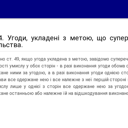
. Угоди, укладені з метою, що супе
льства.
дно ст. 49, якщо угода укладена з метою, завідомо супере
ості умислу у обох сторін - в разі виконання угоди обома
ане ними за угодою, а в разі виконання угоди однією ст
ви все одержане нею і все належне з неї першій стороні
слу лише у однієї з сторін все одержане нею за угодою
ане останньою або належне їй на відшкодування виконано