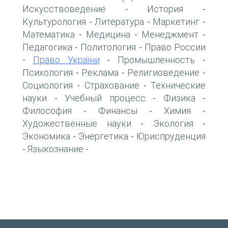
Искусствоведение
История
-
-
Культурология
Литература
Маркетинг
-
-
-
Математика
Медицина
Менеджмент
-
-
-
Педагогика
Политология
Право России
-
-
Право України
Промышленность
-
-
-
Психология
Реклама
Религиоведение
-
-
-
Социология
Страхование
Технические
-
-
науки
Учебный процесс
Физика
-
-
-
Философия
Финансы
Химия
-
-
-
Художественные науки
Экология
-
-
Экономика
Энергетика
Юриспруденция
-
-
Языкознание
-
-