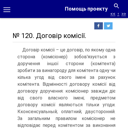
Помощь проекту
<<
↑
>>
№ 120. Договір комісії.
Договір комісії – це договір, по якому одна
сторона (комісіонер) зобов'язується з
доручення іншої сторони (комітента)
зробити за винагороду для комітента одну чи
кілька угод від свого імені за рахунок
комітента. Відмінності договору комісії від
договору доручення: комісіонер завжди діє
від свого власного імені; предметом
договору комісії являються тільки угоди.
Кконсенсуальный; оплатний; двусторонній.
За загальним правилом комісіонер не
відповідає перед комітентом за виконання