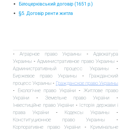
Білоцерківський договір (1651 р.)
§5. Договір ренти житла
Аграрное право Украины
Адвокатура
-
-
Украины
Административное право Украины
-
-
Административный процесс Украины
-
Биржевое право Украины
Гражданский
-
процесс Украины
Гражданское право Украины
-
Екологічне право України
Житлове право
-
-
України
Земельне право України
-
-
Інвестиційне право України
Історія держави і
-
права України
Кодексы Украины
-
-
Конституционное право Украины
-
Корпоративне право України
Кримінальне
-