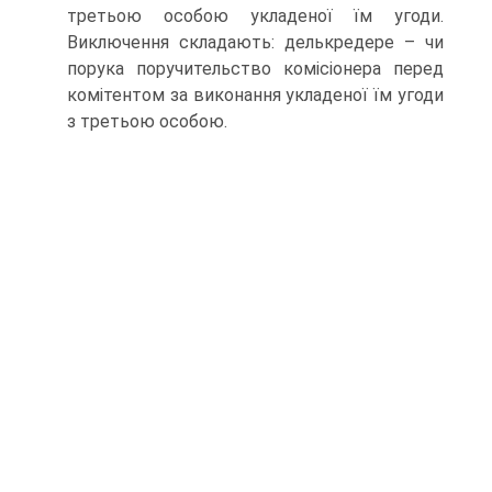
третьою особою укладеної їм угоди.
Виключення складають: делькредере – чи
порука поручительство комісіонера перед
комітентом за виконання укладеної їм угоди
з третьою особою.