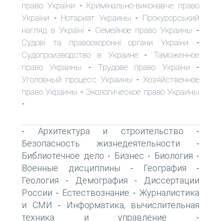
право України
Кримінально-виконавче право
-
України
Нотариат Украины
Прокурорський
-
-
нагляд в Україні
Семейное право Украины
-
-
Судові та правоохоронні органи України
-
Судопроизводство в Украине
Таможенное
-
право Украины
Трудове право України
-
-
Уголовный процесс Украины
Хозяйственное
-
право Украины
Экологическое право Украины
-
-
Архитектура и строительство
-
-
Безопасность жизнедеятельности
-
Библиотечное дело
Бизнес
Биология
-
-
-
Военные дисциплины
География
-
-
Геология
Демография
Диссертации
-
-
России
Естествознание
Журналистика
-
-
и СМИ
Информатика, вычислительная
-
техника и управление
-