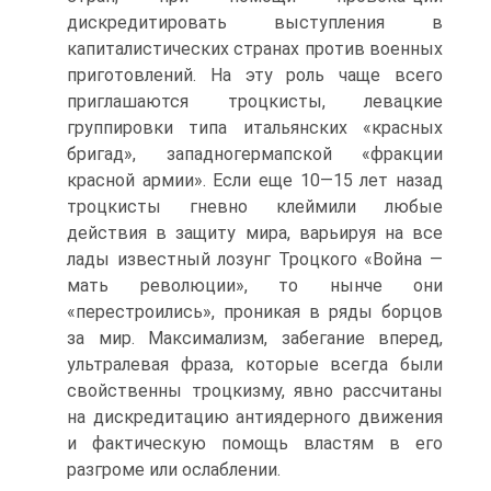
дискредитировать выступления в
капиталистических странах против военных
приготовлений. На эту роль чаще всего
приглашаются троцкисты, левацкие
группировки типа итальянских «красных
бригад», западногермапской «фракции
красной армии». Если еще 10—15 лет назад
троцкисты гневно клеймили любые
действия в защиту мира, варьируя на все
лады известный лозунг Троцкого «Война —
мать революции», то нынче они
«перестроились», проникая в ряды борцов
за мир. Максимализм, забегание вперед,
ультралевая фраза, которые всегда были
свойственны троцкизму, явно рассчитаны
на дискредитацию антиядерного движения
и фактическую помощь властям в его
разгроме или ослаблении.