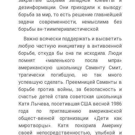
закрытые шорами западной клеветы и
дезинформации. Они приходили к выводу:
борьба за мир, то есть решение главнейшей
задачи современности, немыслима без
борьбы ан-тиимпериалистической.
Важно всячески поддержать и высветить
любую частную инициативу в антивоенной
борьбе, откуда бы она пи исходила. Люди
помнят «маленького посла мпра»
американскую школьницу Саманту Смит,
трагически погибшую, но так много
успевшую сделать. Преемницей Саманты в
борьбе против войны, за безопасность и
счастье детей стала советская школьница
Катя Лычева, посетившая США весной 1986
года по приглашению американской
общест-венной организации «Дети как
миротворцы». Катя покорила Америку
своей непосредственностью, улыбкой и