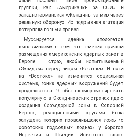
были посланы такие провокационные
группки, как «Американки за СОИ» и
западногерманская «Женщины за мир через
реальную оборону». Их подрывная агитация
потерпела полный провал.
Муссируется идейка апологетов
империализма о том, что главная причина
размещения американских ядерпых ракет в
Европе — страх, якобы испытываемый
«Западом» перед лицом «Востока». И пока
на «Востоке» не изменится социальная
система, гонка ядерных вооружений будет
продолжаться. Чтобы скомпрометировать
популярную в Скандинавских странах идею
создания безъядерной зоны в Северной
Европе, реакционными кругами была
запущена позорно провалившаяся ложь «о
советских подводных лодках» у берегов
Норвегии и Швеции. Известны также