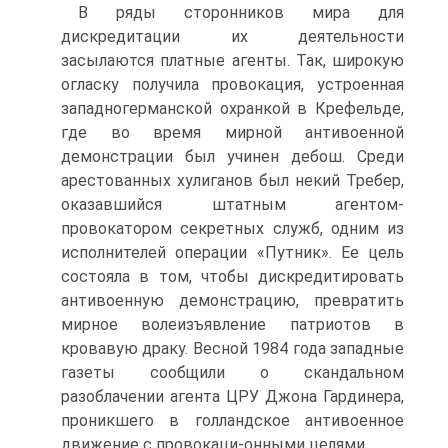
В ряды сторонников мира для
дискредитации их деятельности
засылаются платные агенты. Так, широкую
огласку получила провокация, устроенная
западногерманской охранкой в Крефельде,
где во время мирной антивоенной
демонстрации был учинен дебош. Среди
арестованных хулиганов был некий Требер,
оказавшийся штатным агентом-
провокатором секретных служб, одним из
исполнителей операции «Путник». Ее цель
состояла в том, чтобы дискредитировать
антивоенную демонстрацию, превратить
мирное волеизъявление патриотов в
кровавую драку. Весной 1984 года западные
газеты сообщили о скандальном
разоблачении агента ЦРУ Джона Гардинера,
проникшего в голландское антивоенное
движение с провокаци-онными целями.