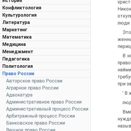
История
христ
Конфликтология
Никон
Культурология
откуп
Литература
люди 
Маркетинг
Это
Математика
женны
Медицина
перио
Менеджмент
B ю
Педагогика
право
Политология
найми
Право России
требу
Авторское право России
при з
Аграрное право России
' B
Адвокатура
Административное право России
люд
Административный процесс России
Вме
Арбитражный процесс России
нужд
Банковское право России
назыв
Вещное право России