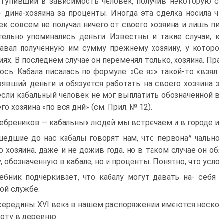
тупивший в зависимость человек, получив некото­рую с
- дина-хозяина за проценты. Иногда эта сделка носила 
ек совсем не получал ничего от своего хозяина и лишь п
тельно упомина­лись деньги. Известны и такие случаи, 
авал полученную им сумму прежнему хозяину, у которо
иях. B последнем случае он пере­менял только, хозяина. П
ось. Кабала писалась по формуле: «Ce яз» такой-то «взял
зявший деньги и обязуется работать на своего хозяина 
 если кабальный человек не мог выплатить обо­значенной
го хозяина «по вся днй» (см. Прил. № 12).
ебреников — кабальных людей мы встречаем и в го­роде и
едшие до нас кабалы говорят нам, что первона^ чально
о хозяина, даже и не дожив года, но в таком случае он об
, обо­значенную в кабале, но и проценты. Понятно, что ус
ебник подчеркивает, что кабалу могут давать на- себ
ой службе.
середины XVI века в нашем распоряжении имеются неско
­боту в деревню.