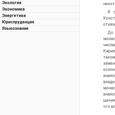
Экология
некот
Экономика
B о
Энергетика
Конст
Юриспруденция
отказ
Языкознание
До 
монас
числи
Кирил
таком
замен
осенн
анало
владе
монас
анало
щения
что в