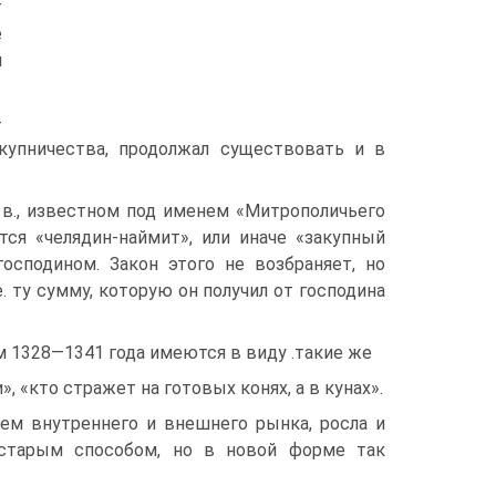
т
е
и
­
купничества, продолжал существовать и в
 в., известном под именем «Митрополичьего
тся «челядин-наймит», или иначе «закупный
господином. Закон этого не возбраняет, но
e. ту сумму, которую он получил от господина
м 1328—1341 года имеются в виду .такие же
 «кто стражет на готовых конях, а в кунах».
ием внутреннего и внешнего рынка, росла и
 старым способом, но в новой форме так