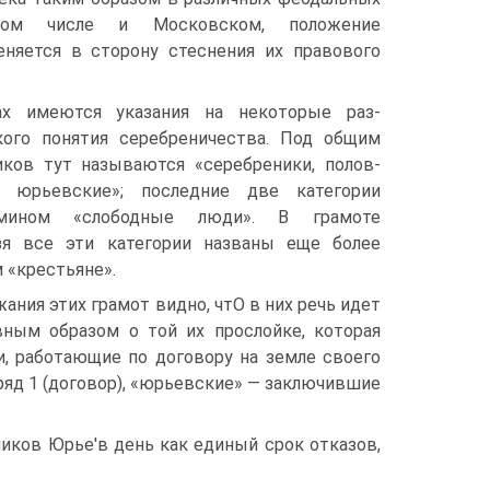
том числе и Московском, положение
няется в сторону стеснения их правового
ах имеются указания на некоторые раз­
ого понятия серебреничества. Под общим
ков тут называются «серебреники, полов­
 юрьевские»; последние две категории
мином «слободные люди». B грамоте
зя все эти категории названы еще более
 «крестьяне».
ания этих грамот видно, чтО в них речь идет
авным образом о той их прослойке, которая
и, работающие по договору на земле своего
ряд 1 (договор), «юрьевские» — заключившие
иков Юрье'в день как единый срок отказов,