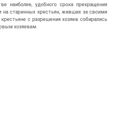
тве наиболее, удобного срока прекращения
 на ста­ринных крестьян, живших за своими
и крестьяне с раз­решения хозяев собирались
новым хозяевам.