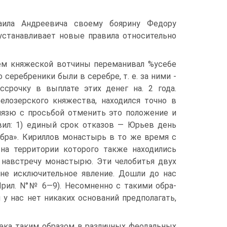
хаила Андреевича своему боярину Федору
устанавли­вает новые правила относительно
ем княжеской вотчины переманивал %yce6e
се­ребреники были в серебре, т. e. за ними -
срочку в вы­плате этих денег на. 2 года.
елозерского княжества, находился точно в
язю с просьбой отменить это по­ложение и
овил: 1) единый срок отказов — Юрьев день
ебра». Кириллов монастырь в то же время с
на тер­ритории которого также находились
 навстречу мона­стырю. Эти челобитья двух
 не исключительное явление. Дошли до нас
Прил. N°№ 6—9). Несомненно с такими обра­
 у нас нет никаких оснований предполагать,
ека таким образом в различных феодаль­ных