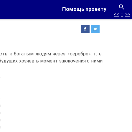
Помощь проекту
<<
↑
>>
ть к богатым людям через «серебро», т. e.
 бу­дущих хозяев в момент заключения с ними
о
т
о
и
й
й
и