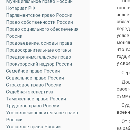
Пос
Муниципальное право России
госпо
Нотариат РФ
челов
Парламентское право России
обяза
Право собственности России
перед
Право социального обеспечения
услов
России
менял
Правоведение, основы права
что в
Правоохранительные органы
года,
Предпринимательское право
у свое
Прокурорский надзор России
Семейное право России
Сер
Социальное право России
Дош
Страховое право России
своег
Судебная экспертиза
сумму
Таможенное право России
Суд
Трудовое право России
военн
Уголовно-исполнительное право
России
От 
Уголовное право России
на ра