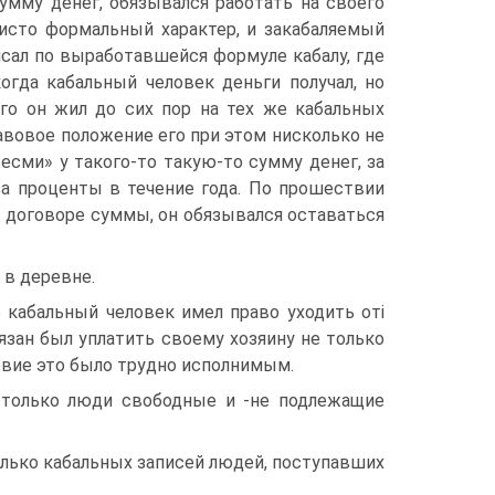
умму денег, обязывался работать на своего
чисто формальный характер, и закабаляемый
исал по вы­работавшейся формуле кабалу, где
когда кабальный человек деньги получал, но
го он жил до сих пор на тех же кабальных
равовое положение его при этом нисколько не
 есми» у такого-то такую-то сумму денег, за
за проценты в течение года. По прошест­вии
 в договоре суммы, он обязывался оставаться
 в деревне.
 кабальный человек имел право уходить оті
я­зан был уплатить своему хозяину не только
ловие это было трудно исполнимым.
я только люди свободные и -не подлежащие
лько кабальных записей людей, поступавших