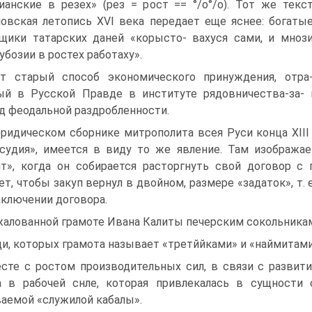
ианские в резех» (рез = рост == °/о°/о). Тот же текс
овская летопись XVI века передает еще яснее: богаты
щики татарских даней «корысто- вахуся сами, и мноз
убозии в ростех работаху».
т старый способ экономического принуждения, отра
й в Русской Правде в институте рядовничества-за- 
д фео­дальной раздробленности.
ридическом сборнике митрополита всея Руси кон­ца XIII
­судия», имеется в виду то же явление. Там изображае
т», когда он собирается расторгнуть свой договор с 
ет, чтобы закуп вернул в двойном, размере «задаток», т. 
аключении договора.
 жалованной грамоте Ивана Калиты печерским со­кольника
и, которых грамота называет «третййками» и «найми­тами»,
сте с ростом производительных сил, в связи с раз­вит
а в рабочей снле, которая привлекалась в сущности
аемой «служилой кабалы».