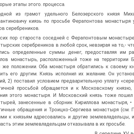
орые этапы этого. процесса.
дной из грамот удельного Белозерского князя Ми­
антино­вичу киязь по просьбе Ферапонтова монастыря 
ов серебреников.
сих пор староста соседней с Ферапонтовым мона­стыр
тыр­ских серебреников в любой срок, невзирая на то,- что 
лись опре­деленные суммы денег, предоставляя им рас
лов монастырь, распо­ложенный тоже на территории Б
 же положении. Оба монастыря обратились к своему кн
ить его другим. Князь исполнил их жела­ние. Он устан
ий, 2) поставил условием предварительную уплату «сер
гич­ной просьбой обращается и к Московскому князю, 
ния этого мона­стыря. И Московский князь тоже пошел
тырей, занесенные в сбор­ник Кириллова монастыря, •
гичные обращения и Троицко-Сергиева монастыря (см. 
ми к князьям адресовались и другие землевла­дельцы, и
ласть этим землевладельцам отказывала в их просьбе.
B середине XV в