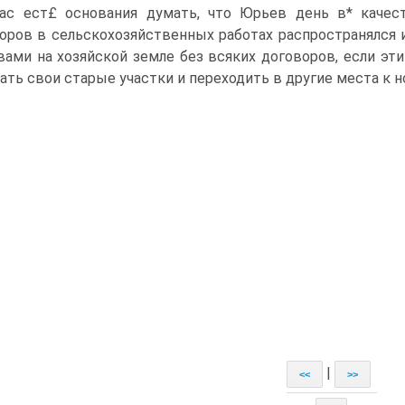
ас ест£ основания думать, что Юрьев день в* ка­чес
оров в сельскохозяйственных работах распространялся и
вами на хозяй­ской земле без всяких договоров, если эт
ать свои старые участки и переходить в другие места к 
|
<<
>>