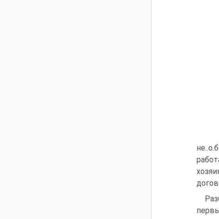
не..о
работ
хозяи
догов
Раз
первы