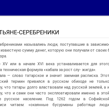
ТЬЯНЕ-СЕРЕБРЕНИКИ
ебрениками называлиеь люди, поступавшие в зави­симос
 из­вестную сумму денег, которую они получали от своих
ора.
 XV или в начале XVI века устанавливается для этог
а техническая формула «кабала за рост слу- жигда».
ала — слово татарское и значит заемная расписка. Это
рский термин привился в русском обиходе не тольк
у, что татары долго властвовали над русской землей, а 
у, что и сами они часто эксплоатировали именно в это
е русское население. Под 1262 годом в Софийско
писи читаем: «окаянные бусурманы рабо­тяще люд