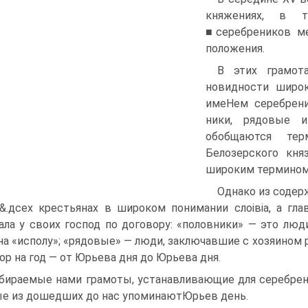
княжениях, в 
■серебреников ме
положения.
B этих грамот
новидности широк
имеНем серебрени
ники, рядовые и
обобщаются тер
Белозерского кня
широким термином
Однако из содерж
.б&.дсех крестьянах в широком понимании слоівіа, а гл
ала у своих господ по договору: «половники» — это люд
на «исполу»; «рядовые» — люди, заключавшие с хозяином 
ор на год — от Юрьева дня до Юрьева дня.
бираемые нами грамоты, устанавливающие для се­ребрен
е из дошедших до нас упоминаютЮрьев день.