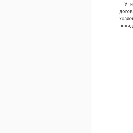
У н
догов
хозяе
покид