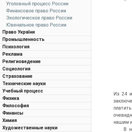
Уголовный процесс России
Финансовое право России
Экологическое право России
Ювенальное право России
Право України
Промышленность
Психология
Реклама
Религиоведение
Социология
Страхование
Технические науки
Учебный процесс
Из 24 и
Физика
заключе
Философия
платить
Финансы
очевидн
Химия
нашим и
Художественные науки
B н