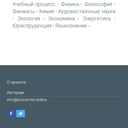
Учебный процесс
Физика
Философия
-
-
-
Финансы
Химия
Художественные науки
-
-
Экология
Экономика
Энергетика
-
-
-
-
Юриспруденция
Языкознание
-
-
О проекте
Авторам
info@scicenter.online