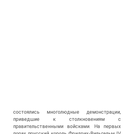
состоялись многолюдные демонстрации,
приведшие к столкновениям с
правительственными войсками. На первых
порах прусский король Фридрих-Вильгельм IV