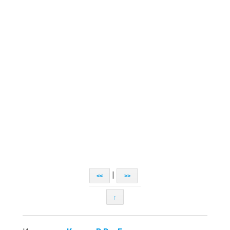
|
<<
>>
↑