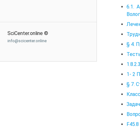
6.1.
Волог
Лечен
SciCenter.online ©
Трудн
info@scicenter.online
§ 4. 
Тесты
1.8.2
1- 2 
§ 7. 
Клас
Задач
Вопро
F45.