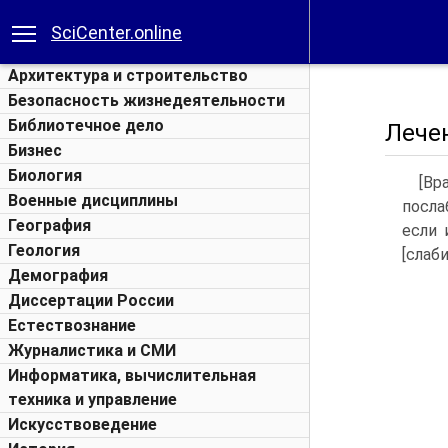
SciCenter.online
Архитектура и строительство
Безопасность жизнедеятельности
Библиотечное дело
Лечен
Бизнес
Биология
[Вр
Военные дисциплины
посла
География
если 
Геология
[слаб
Демография
Диссертации России
Естествознание
Журналистика и СМИ
Информатика, вычислительная
техника и управление
Искусствоведение