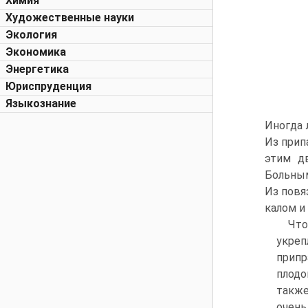
Химия
Художественные науки
Экология
Экономика
Энергетика
Юриспруденция
Языкознание
Иногда 
Из прип
этим д
Больным
Из повя
калом и
Что
укреп
припр
плодо
также
очень