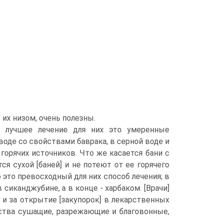
х низом, очень полезны.
, лучшее лечение для них это умеренные
оде со свойствами баврака, в серной воде и
горячих источников. Что же касается бани с
ся сухой [баней] и не потеют от ее горячего
о это превосходный для них способ лечения; в
 сиканджубине, а в конце - харбаком. [Врачи]
и за открытие [закупорок] в лекарственных
ества сушащие, разрежающие и благовонные,