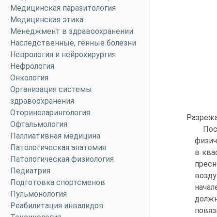
Медицинская паразитология
Медицинская этика
Менеджмент в здравоохранении
Наследственные, генные болезни
Неврология и нейрохирургия
Нефрология
Онкология
Организация системы
здравоохранения
Оториноларингология
Разрежа
Офтальмология
Пос
Паллиативная медицина
физич
Патологическая анатомия
в ква
Патологическая физиология
пресн
Педиатрия
возду
Подготовка спортсменов
начал
Пульмонология
должн
Реабилитация инвалидов
повяз