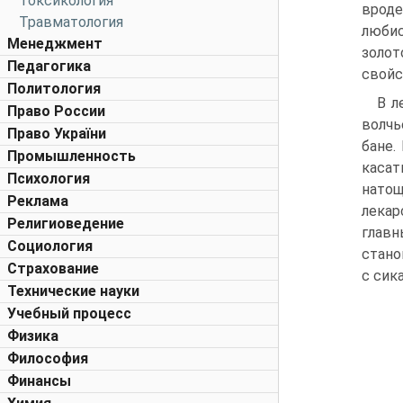
Токсикология
вроде
Травматология
любис
Менеджмент
золот
Педагогика
свойс
Политология
В л
Право России
волчь
Право України
бане.
Промышленность
касат
Психология
натощ
Реклама
лекар
Религиоведение
главн
Социология
стано
Страхование
с сик
Технические науки
Учебный процесс
Физика
Философия
Финансы