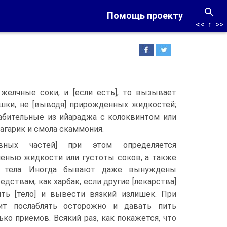
Помощь проекту
<<
↑
>>
 желчные соки, и [если есть], то вызывает
ишки, не [выводя] прирожденных жидкостей;
лабительные из ийараджа с колоквинтом или
 агарик и смола скаммония.
авных частей] при этом определяется
пенью жидкости или густоты соков, а также
и тела. Иногда бывают даже вынуждены
едствам, как харбак, если другие [лекарства]
ть [тело] и вывести вязкий излишек. При
т послаблять осторожно и давать пить
ько приемов. Всякий раз, как покажется, что