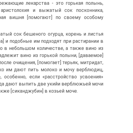
режающие лекарства - это горькая полынь,
я аристолохия и выжатый сок посконника,
рная вишня [помогают] по своему особому
атый сок бешеного огурца, корень и листья
тва] и подобные им подходят при растирании в
но в небольшом количестве, а также вино из
надлежит вино из горькой полыни, [даваемое]
осле очищения, [помогает] терьяк, митридат,
дко им дают пить молоко и мочу верблюдиц,
е, особенно, если «расстройство усвоения»
гда дают выпить две укийи верблюжьей мочи
кже [сиканджубин] в козьей моче.