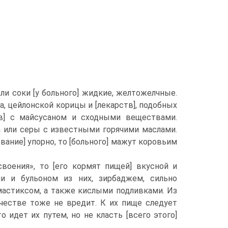
и соки [у больного] жидкие, желтожелчные.
а, цейлонской корицы и [лекарств], подобных
тв] с майсусаном и сходными веществами.
 или серы с известными горячими маслами.
евание] упорно, то [больного] мажут коровьим
воения», то [его кормят пищей] вкусной и
ми и бульоном из них, зирбаджем, сильно
мастиксом, а также кислыми подливками. Из
ичестве тоже не вредит. К их пище следует
о идет их путем, но не класть [всего этого]