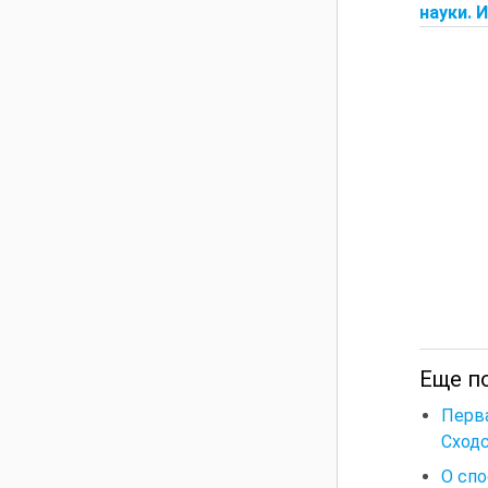
науки. 
Еще по
Перв
Сходс
О спо