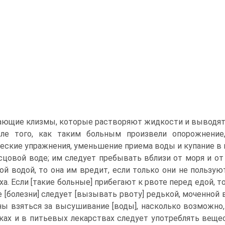
ющие клизмы, которые растворяют жидкости и выводят и
ле того, как таким больным произвели опорожнение
еские упражнения, уменьшение приема воды и купание в в
сцовой воде; им следует пребывать вблизи от моря и от 
ой водой, то она им вредит, если только они не пользуют
ха. Если [такие больные] прибегают к рвоте перед едой, т
е [болезни] следует [вызывать рвоту] редькой, моченной в
ы взяться за высушивание [воды], насколько возможно, 
ках и в питьевых лекарствах следует употреблять вещ