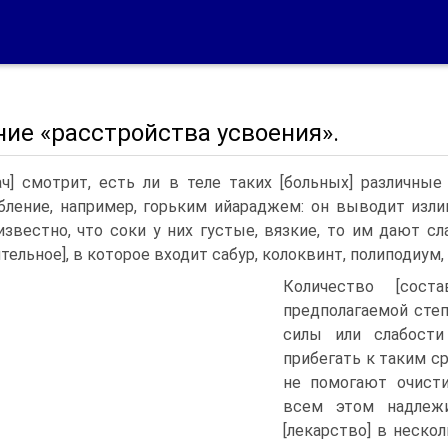
ие «расстройства усвоения».
ач] смотрит, есть ли в теле таких [больных] различные
бление, например, горьким ийараджем: он выводит изл
известно, что соки у них густые, вязкие, то им дают с
ительное], в которое входит сабур, колоквинт, полиподиум,
Количество [сост
предполагаемой сте
силы или слабост
прибегать к таким ср
не помогают очисти
всем этом надлежи
[лекарство] в нескол