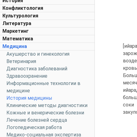
История
Конфликтология
Культурология
Литература
Маркетинг
Математика
[ийар
Медицина
зарож
Акушерство и гинекология
возде
Ветеринария
кровь
Диагностика заболеваний
Больш
Здравоохранение
месяч
Информационные технологии в
ийара
медицине
больш
История медицины
соки
Клинические методы диагностики
закуп
Кожные и венерические болезни
Лечение болезней сердца
Логопедическая работа
Медико-социальная экспертиза