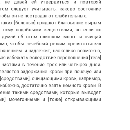
ь, не давай ей утвердиться и повторяй
том следует учитывать, каково состояние
чтобы он не пострадал от слабительных.
таких [больных] придают благовоние сырым
 тому подобными веществами, но если их
е думай об этом слишком много и очищай
имо, чтобы лечебный режим препятствовал
ожнением, и надлежит, насколько возможно,
зя избежать вследствие переполнения [тела]
 частями в течение трех или четырех дней.
является задержание крови при почечуе или
 [средствами], очищающими кровь, например,
избежно, достаточно взять немного крови. В
нение такими средствами, которые выводят
ами] мочегонными и [тоже] открывающими