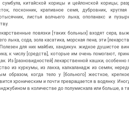
 сумбула, китайской корицы и цейлонской корицы; раз
ток, посконник, крапивное семя, дубровник, кругла
отысячник, листья волчьего лыка; опопанакс и пузы
тву.
екарственные повязки [таких больных] входят сера, выж
его лыка, сода, зола касатика, морская пена; эти [лекарс
 Полезен для них майбих, хандикун. жидкое душистое ви
ика; к числу [средств], которые им очень помогают, при
ак. Из [разновидностей] лекарственной кашки, особенно п
ство из куркумы, из лакка, калкаланадж из семян; нере
ым образом, когда тело у [больного] жесткое, крепко
вится хроническим и почти превращается в водянку. Ино
анджубином в количестве до полумискала или больше, а та