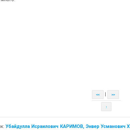
|
<<
>>
↑
ик:
Убайдулла Исраилович КАРИМОВ, Энвер Усманович ХУ