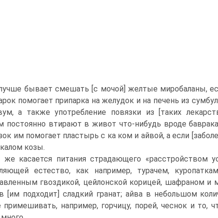
лучше бывает смешать [с мочой] желтые миробаланы, есл
арок помогает припарка на желудок и на печень из сумбул
вум, а также употребление повязки из [таких лекарс
 постоянно втирают в живот что-нибудь вроде баврака
зок им помогает пластырь с ка ком и айвой, а если [забол
 калом козы.
 же касается питания страдающего «расстройством ус
ляющей естество, как например, турачем, куропатка
авленным гвоздикой, цейлонской корицей, шафраном и 
в [им подходит] сладкий гранат; айва в небольшом кол
 примешивать, например, горчицу, порей, чеснок и то, чт
 много.