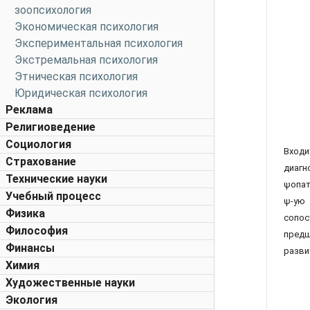
зоопсихология
Экономическая психология
Экспериментальная психология
Экстремальная психология
Этническая психология
Юридическая психология
Реклама
Религиоведение
Социология
Входи
Страхование
диаг
Технические науки
ψопат
Учебный процесс
ψ-ую 
Физика
сопос
Философия
пред
Финансы
разви
Химия
Художественные науки
Экология