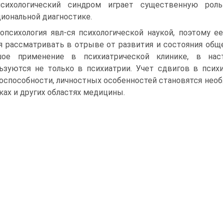
психологический синдром играет существенную рол
иональной диагностике.
опсихология явл-ся психологической наукой, поэтому 
я рассматривать в отрыве от развития и состояния обще
шое применение в психиатрической клинике, в на
ьзуются не только в психиатрии. Учет сдвигов в псих
оспособности, личностных особенностей становятся необ
ках и других областях медицины.