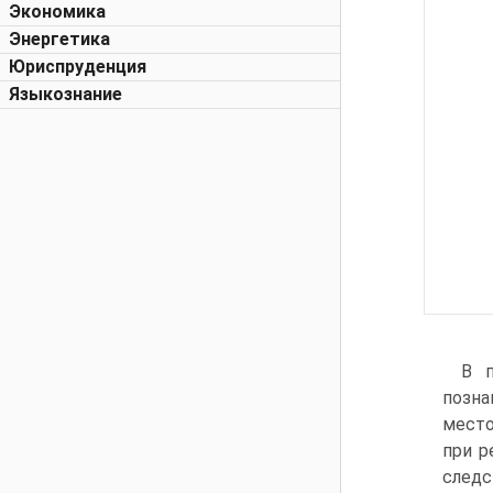
Экономика
Энергетика
Юриспруденция
Языкознание
В п
позна
место
при р
след