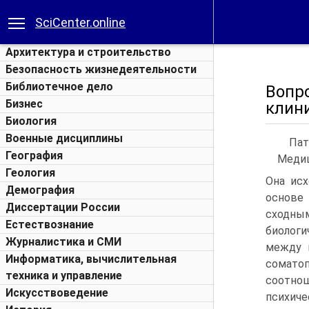
SciCenter.online
Архитектура и строительство
Безопасность жизнедеятельности
Библиотечное дело
Вопр
Бизнес
клин
Биология
Военные дисциплины
Пат
География
Медиц
Геология
Она исх
Демография
основе
Диссертации России
сходн
Естествознание
биологи
Журналистика и СМИ
между п
Информатика, вычислительная
соматоп
техника и управление
соотно
Искусствоведение
психиче