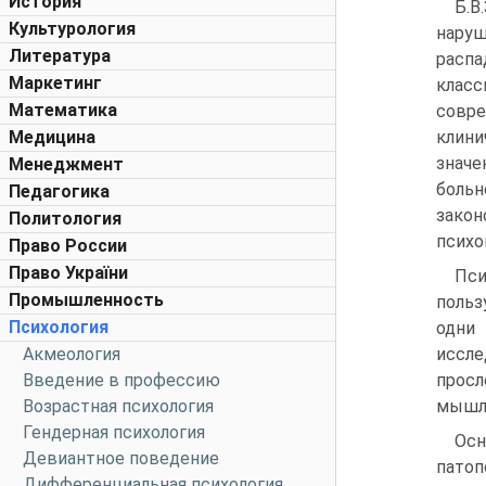
История
Б.
Культурология
нару
Литература
распа
Маркетинг
клас
Математика
совр
Медицина
клини
значе
Менеджмент
больн
Педагогика
закон
Политология
психо
Право России
Право України
Пси
Промышленность
польз
Психология
одни 
Акмеология
иссле
Введение в профессию
просл
Возрастная психология
мышл
Гендерная психология
Осн
Девиантное поведение
пато
Дифференциальная психология