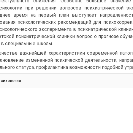
ллектуального снижения. Особенно большое значени
сихологии при решении вопросов психиатрической экс
днее время на первый план выступает направленнос
ования психологических рекомендаций для психокоррек
сихологического эксперимента в психиатрической клиник
етской психиатрической клиники вопрос о прогнозе обуч
 в специальные школы.
ачестве важнейшей характеристики современной патоп
ановление измененной психической деятельности, напра
льного статуса, профилактика возможности подобной утра
психология