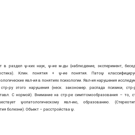
т в раздел ψ-ких наук, ψ-ие м-ды (наблюдение, эксперимент, бесед
ностика). Клин. понятия + ψ-ие понятия. Патоψ классифициру
ологические явл-ия в понятиях психологии. Явл-ия нарушения исследу
стр-ру этого нарушения (неск. закономер. распада психики, стр-р
тавл. С нормой). Внимание на стр-ре симптомообразования – то, с
шествует ψопатологическому явл-ию, образованию. (Стереоти
тия болезни). Объект – расстройства ψ.