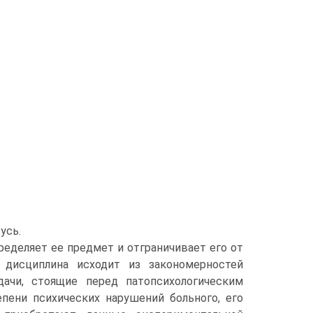
усь.
ределяет ее предмет и отграничивает его от
я дисциплина исходит из закономерностей
дачи, стоящие перед патопсихологическим
епени психических нарушений больного, его