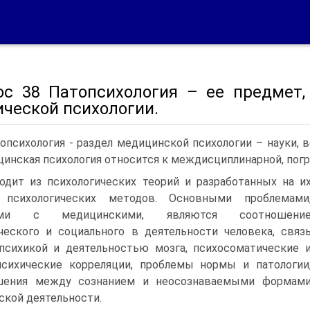
ос 38 Патопсихология – ее предмет,
ической психологии.
опсихология - раздел медицинской психологии – науки, 
инская психология относится к междисциплинарной, погр
одит из психологических теорий и разработанных на и
 психологических методов. Основными проблемами
ыми с медицинскими, являются соотношени
ческого и социального в деятельности человека, связ
сихикой и деятельностью мозга, психосоматические 
сихические корреляции, проблемы нормы и патологии
шения между сознанием и неосознаваемыми формам
ской деятельности.