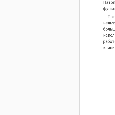
Пато
функц
Пат
нельз
боль
испол
работ
клини