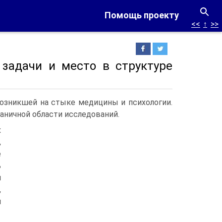
Помощь проекту
<<
↑
>>
 задачи и место в структуре
возникшей на стыке медицины и психологии.
аничной области исследований.
х
,
е
ь
и
,
и