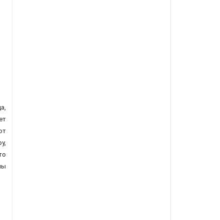
а,
ет
ют
у,
то
пы