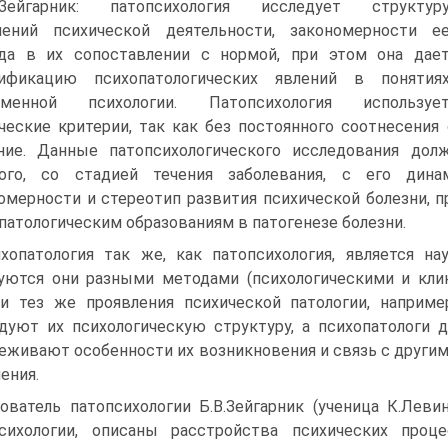
В.Зейгарник: патопсихология исследует структур
шений психической деятельности, закономерности е
да в их сопоставлении с нормой, при этом она дае
сификацию психопатологических явлений в понятия
еменной психологии. Патопсихология используе
ческие критерии, так как без постоянного соотнесения
ние. Данные патопсихологического исследования до
ого, со стадией течения заболевания, с его динам
омерности и стереотип развития психической болезни, п
патологическим образованиям в патогенезе болезни.
хопатология так же, как патопсихология, является на
уются они разными методами (психологическими и клин
и тез же проявления психической патологии, наприме
дуют их психологическую структуру, а психопатологи 
еживают особенности их возникновения и связь с друг
ения.
ователь патопсихологии Б.В.Зейгарник (ученица К.Лев
психологии, описаны расстройства психических про