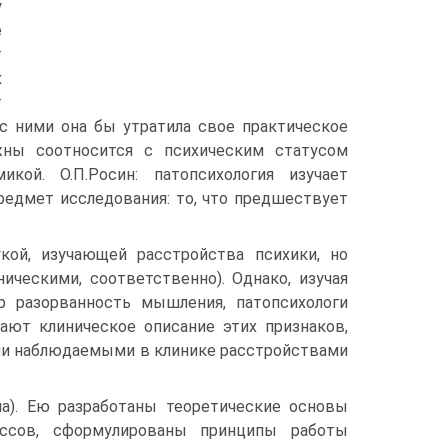
у
е
т
х
т
 с ними она бы утратила свое практическое
лжны соотносится с психическим статусом
икой. О.П.Росин: патопсихология изучает
редмет исследования: то, что предшествует
укой, изучающей расстройства психики, но
ическими, соответственно). Однако, изучая
р разорванность мышления, патопсихологи
дают клиническое описание этих признаков,
ими наблюдаемыми в клинике расстройствами
ина). Ею разработаны теоретические основы
цессов, сформулированы принципы работы