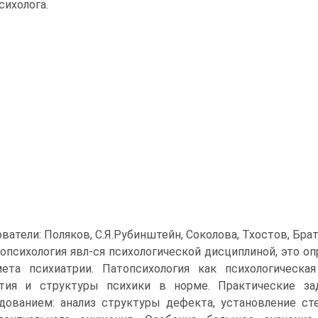
сихолога.
ватели: Поляков, С.Я.Рубинштейн, Соколова, Тхостов, Брат
опсихология явл-ся психологической дисциплиной, это оп
ета психиатрии. Патопсихология как психологическа
тия и структуры психики в норме. Практические за
дованием: анализ структуры дефекта, установление ст