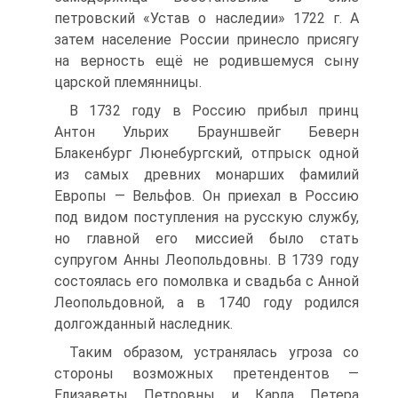
петровский «Устав о наследии» 1722 г. А
затем население России принесло присягу
на верность ещё не родившемуся сыну
царской племянницы.
В 1732 году в Россию прибыл принц
Антон Ульрих Брауншвейг Беверн
Блакенбург Люнебургский, отпрыск одной
из самых древних монарших фамилий
Европы — Вельфов. Он приехал в Россию
под видом поступления на русскую службу,
но главной его миссией было стать
супругом Анны Леопольдовны. В 1739 году
состоялась его помолвка и свадьба с Анной
Леопольдовной, а в 1740 году родился
долгожданный наследник.
Таким образом, устранялась угроза со
стороны возможных претендентов —
Елизаветы Петровны и Карла Петера