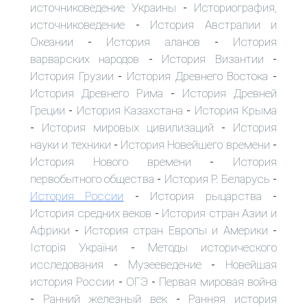
источниковедение Украины
Историография,
-
источниковедение
История Австралии и
-
Океании
История аланов
История
-
-
варварских народов
История Византии
-
-
История Грузии
История Древнего Востока
-
-
История Древнего Рима
История Древней
-
Греции
История Казахстана
История Крыма
-
-
История мировых цивилизаций
История
-
-
науки и техники
История Новейшего времени
-
-
История Нового времени
История
-
первобытного общества
История Р. Беларусь
-
-
История России
История рыцарства
-
-
История средних веков
История стран Азии и
-
Африки
История стран Европы и Америки
-
-
Історія України
Методы исторического
-
исследования
Музееведение
Новейшая
-
-
история России
ОГЭ
Первая мировая война
-
-
Ранний железный век
Ранняя история
-
-