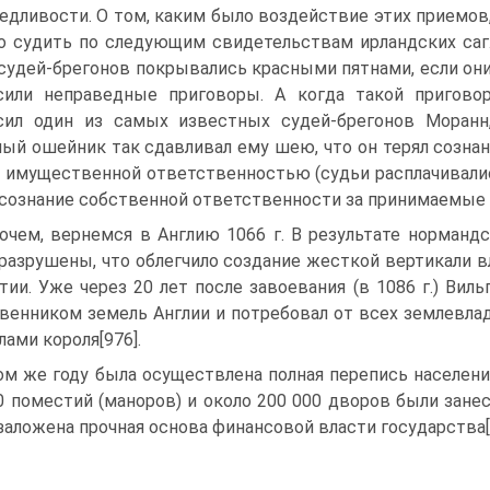
едливости. О том, каким было воздействие этих приемов
 судить по следующим свидетельствам ирландских саг
судей-брегонов покрывались красными пятнами, если он
или неправедные приговоры. А когда такой пригово
ил один из самых известных судей-брегонов Моранн
ый ошейник так сдавливал ему шею, что он терял сознан
 имущественной ответственностью (судьи расплачивали
осознание собственной ответственности за принимаемые 
очем, вернемся в Англию 1066 г. В результате норман
разрушены, что облегчило создание жесткой вертикали вл
тии. Уже через 20 лет после завоевания (в 1086 г.) Ви
венником земель Англии и потребовал от всех землевлад
лами короля[976].
ом же году была осуществлена полная перепись населени
0 поместий (маноров) и около 200 000 дворов были зане
заложена прочная основа финансовой власти государства[