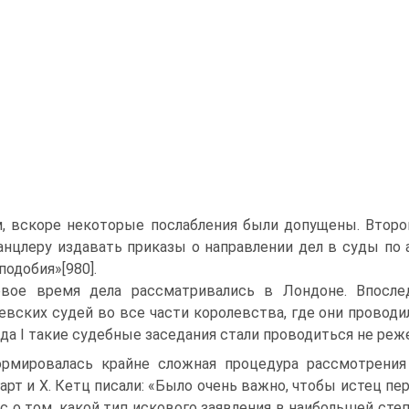
, вскоре некоторые послабления были допущены. Второ
анцлеру издавать приказы о направлении дел в суды по а
подобия»[980].
вое время дела рассматривались в Лондоне. Впослед
евских судей во все части королевства, где они проводи
да I такие судебные заседания стали проводиться не реже
рмировалась крайне сложная процедура рассмотрения 
арт и Х. Кетц писали: «Было очень важно, чтобы истец п
с о том, какой тип искового заявления в наибольшей сте