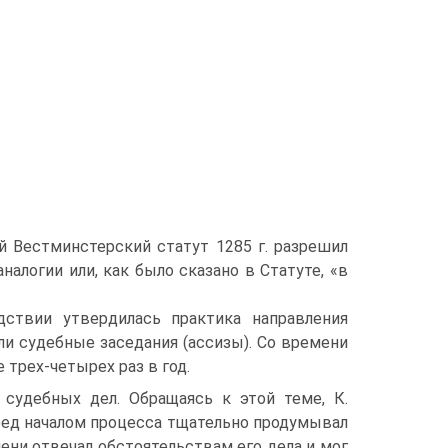
й Вестминстерский статут 1285 г. разрешил
налогии или, как было сказано в Статуте, «в
ствии утвердилась практика направления
ли судебные заседания (ассизы). Со времени
 трех-четырех раз в год.
судебных дел. Обращаясь к этой теме, К.
еред началом процесса тщательно продумывал
пени отвечал обстоятельствам его дела и мог