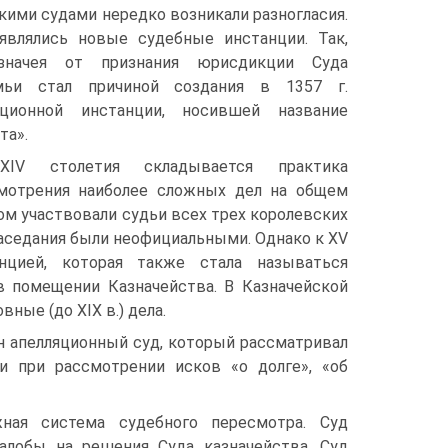
ими судами нередко возникали разногласия.
являлись новые судебные инстанции. Так,
азначея от признания юрисдикции Суда
мьи стал причиной создания в 1357 г.
яционной инстанции, носившей название
та».
IV столетия складывается практика
мотрения наиболее сложных дел на общем
ром участвовали судьи всех трех королевских
 заседания были неофициальными. Однако к XV
нцией, которая также стала называться
 в помещении Казначейства. В Казначейской
вные (до XIX в.) дела.
ин апелляционный суд, который рассматривал
 при рассмотрении исков «о долге», «об
ная система судебного пересмотра. Суд
жалобы на решения Суда казначейства. Суд