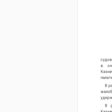
судов
в. о
Казна
палат
В р
жало
удерж
В р
Казна