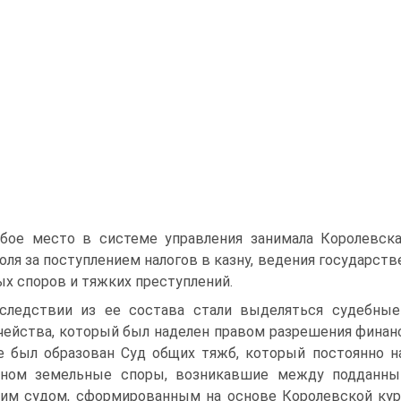
бое место в системе управления занимала Королевская 
оля за поступлением налогов в казну, ведения государст
х споров и тяжких преступлений.
следствии из ее состава стали выделяться судебные
чейства, который был наделен правом разрешения фина
 был образован Суд общих тяжб, который постоянно н
вном земельные споры, возникавшие между подданны
им судом, сформированным на основе Королевской кури