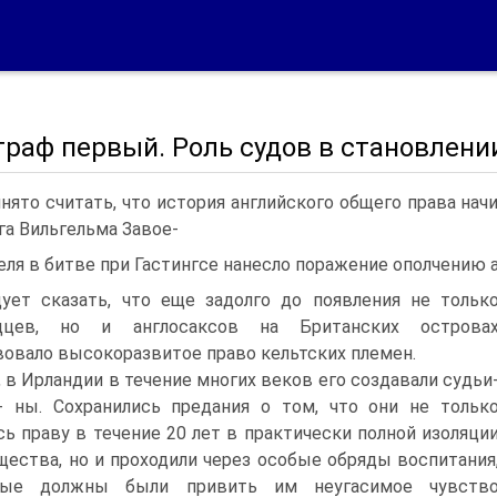
граф первый. Роль судов в становлени
нято считать, что история английского общего права начи
га Вильгельма Завое-
еля в битве при Гастингсе нанесло поражение ополчению 
ует сказать, что еще задолго до появления не тольк
дцев, но и англосаксов на Британских острова
овало высокоразвитое право кельтских племен.
, в Ирландии в течение многих веков его создавали судьи
- ны. Сохранились предания о том, что они не тольк
сь праву в течение 20 лет в практически полной изоляци
щества, но и проходили через особые обряды воспитания
рые должны были привить им неугасимое чувств