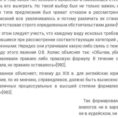
ь его выиграть. Но такой выбор был не только важен, 
 типа предписания был чреват отказом в рассмотрен
исаний все увеличивалось и потому различать их стан
етствовал строго определенным обстоятельствам дела»[9
 этом следует учесть, что каждому виду исковых требо
вшиеся при рассмотрении соответствующих категорий 
енными. Нередко они утрачивали какую-либо связь с тем
ду этого явления О.В. Холмс объяснял так: «Обычаи, 
авливали правило либо правовую формулу. В течение 
али, но правило оставалось»[982].
занное объясняет, почему до XIX в. для английских ю
ие, по их мнению, справедливое, должно быть вынесено 
азличных процессуальных в высшей степени формали
[983].
Так формировал
аналогов ни в вар
ни в иудейском, ни