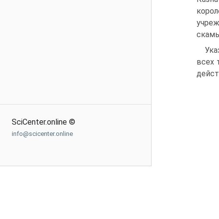
коро
учреж
скамь
Ука
всех 
дейст
SciCenter.online ©
info@scicenter.online