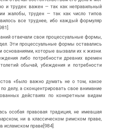
но и труден: важен — так как неправильный
ии жалобы, труден — так как число типов
овилось все труднее, ибо каждый формуляр
81].
ваний отвечали свои процессуальные формы,
дел. Эти процессуальные формы оставались
и основаниями, которые вызвали их к жизни.
убеждения либо потребности древних времен
столетий обычай, убеждения и потребности
ристов «было важно думать не о том, какое
по делу, а сконцентрировать свое внимание
зованных действиях по конкретным видам
ась особая правовая традиция, не имевшая
варском, ни в классическом римском праве,
 в исламском праве[984].