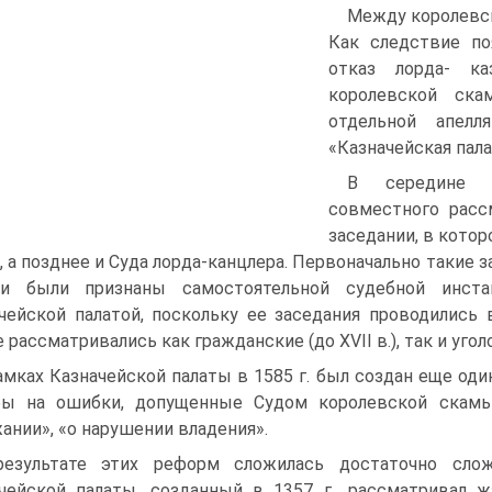
Между королевск
Как следствие по
отказ лорда- к
королевской ска
отдельной апелл
«Казначейская пала
В середине X
совместного расс
заседании, в кото
, а позднее и Суда лорда-канцлера. Первоначально такие
ни были признаны самостоятельной судебной инста
чейской палатой, поскольку ее заседания проводились
е рассматривались как гражданские (до XVII в.), так и уголо
амках Казначейской палаты в 1585 г. был создан еще од
бы на ошибки, допущенные Судом королевской скамьи
ании», «о нарушении владения».
езультате этих реформ сложилась достаточно слож
чейской палаты, созданный в 1357 г., рассматривал 