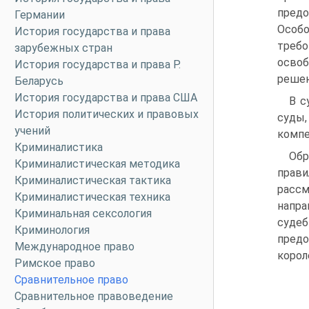
предо
Германии
Особ
История государства и права
требо
зарубежных стран
освоб
История государства и права Р.
решен
Беларусь
История государства и права США
В с
История политических и правовых
суды,
учений
компе
Криминалистика
Обр
Криминалистическая методика
прави
Криминалистическая тактика
рассм
Криминалистическая техника
напр
Криминальная сексология
судеб
Криминология
пред
Международное право
корол
Римское право
Сравнительное право
Сравнительное правоведение