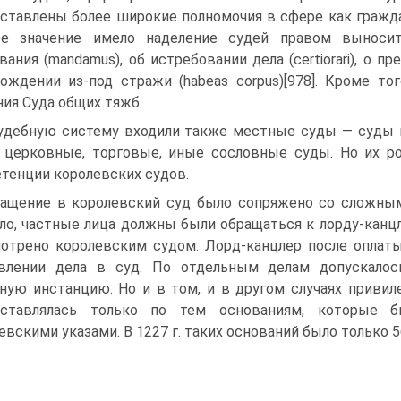
ставлены более широкие полномочия в сфере как граждан
ое значение имело наделение судей правом выносит
вания (mandamus), об истребовании дела (certiorari), о пр
ождении из-под стражи (habeas corpus)[978]. Кроме т
ия Суда общих тяжб.
удебную систему входили также местные суды — суды г
 церковные, торговые, иные сословные суды. Но их р
тенции королевских судов.
ащение в королевский суд было сопряжено со сложны
ло, частные лица должны были обращаться к лорду-канцл
отрено королевским судом. Лорд-канцлер после оплаты
авлении дела в суд. По отдельным делам допускало
ную инстанцию. Но и в том, и в другом случаях привил
оставлялась только по тем основаниям, которые б
евскими указами. В 1227 г. таких оснований было только 56