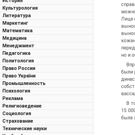
История
справ
Культурология
можно
Литература
Лица 
Маркетинг
вынос
Математика
вынос
Медицина
кожан
Менеджмент
перед
Педагогика
но и 
Политология
Впр
Право России
были 
Право України
динас
Промышленность
собст
Психология
васса
Реклама
В т
Религиоведение
15 00
Социология
была 
Страхование
Технические науки