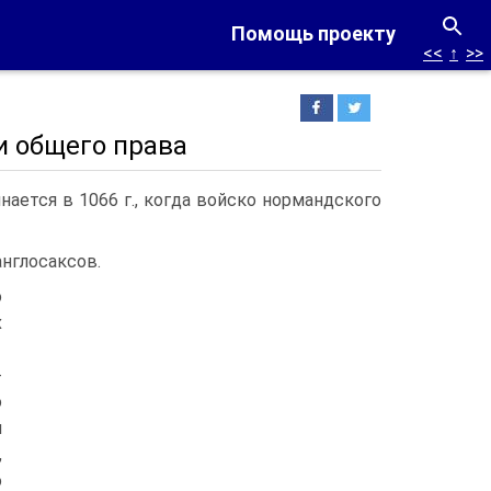
Помощь проекту
<<
↑
>>
и общего права
нается в 1066 г., когда войско нормандского
англосаксов.
о
х
-
о
и
,
о