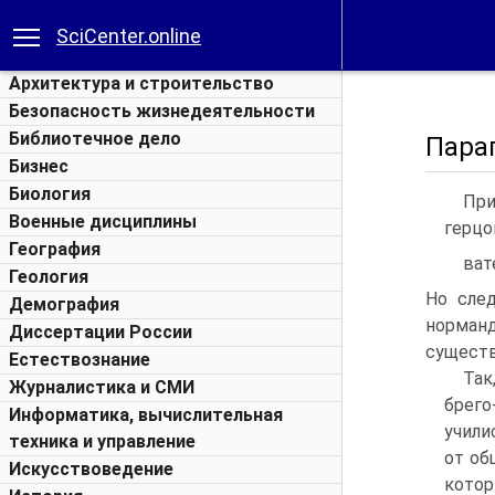
SciCenter.online
Архитектура и строительство
Безопасность жизнедеятельности
Библиотечное дело
Пара
Бизнес
Биология
При
Военные дисциплины
герцо
География
ват
Геология
Но след
Демография
норман
Диссертации России
существ
Естествознание
Так
Журналистика и СМИ
брего
Информатика, вычислительная
учили
техника и управление
от об
Искусствоведение
кото