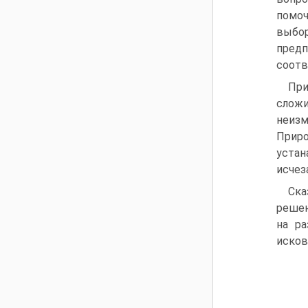
помоч
выбор
предп
соотв
При
сложи
неизм
Приро
устан
исчез
Ска
решен
на р
исков»