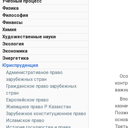
Учебный процесс
Физика
Философия
Финансы
Химия
Художественные науки
Экология
Экономика
Энергетика
Юриспруденция
Административное право
Осо
зарубежных стран
контр
Гражданское право зарубежных
важны
стран
Впо
Европейское право
казна
Жилищное право Р. Казахстан
Позже
Зарубежное конституционное право
осно
Исламское право
Треть
История государства и права