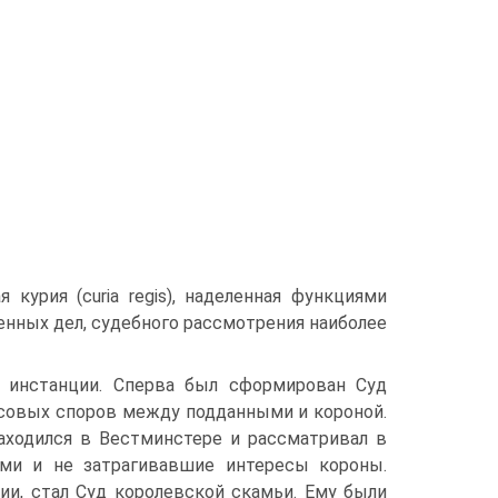
курия (curia regis), наделенная функциями
венных дел, судебного рассмотрения наиболее
 инстанции. Сперва был сформирован Суд
нсовых споров между подданными и короной.
аходился в Вестминстере и рассматривал в
ми и не затрагивавшие интересы короны.
и, стал Суд королевской скамьи. Ему были