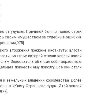
,
.
и
р
,
ие от удушья. Причиной был не только страх
сь своим имуществом за судебные ошибки),
решения[975].
дского вторжения прежние институты власти
асти, во главе которой стояли короли новой
льгельм Завоеватель объявил себя верховным
ельцев принести ему присягу. Все они стали
я и земельных владений королевства. Более
сены в «Книгу Страшного суда». Этой акцией
977].