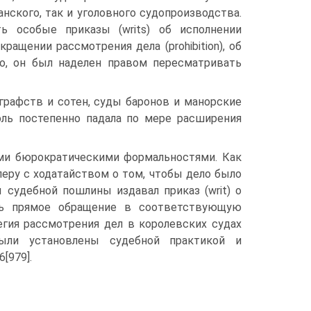
ского, так и уголовного судопроизводства.
ь особые приказы (writs) об исполнении
екращении рассмотрения дела (prohibition), об
ого, он был наделен правом пересматривать
рафств и сотен, суды баронов и манорские
оль постепенно падала по мере расширения
ми бюрократическими формальностями. Как
еру с ходатайством о том, чтобы дело было
 судебной пошлины издавал приказ (writ) о
сь прямое обращение в соответствующую
егия рассмотрения дел в королевских судах
ыли установлены судебной практикой и
[979].