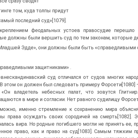
все сразу сводят
тинге том, куда толпы придут
самый последний суд»[1079].
креплением феодальных устоев правосудие перешло 
ые должны были вершить суд по тем законам, которые де
Младшей Эдде», они должны были быть «справедливыми
праведливыми защитниками» .
внескандинавский суд отличался от судов многих наро
 В этом он должен был следовать примеру Форсети[1080] 
 «Он владетель небесных палат, что зовутся Глитни
ащаются в мире и согласии. Нет равного судилищу Форсети 
можно, именно стремление к сохранению мира объясня
ы права осуждать своих сородичей на смерть[1082]. Э
чалась вира. Но родные погибшего могли не принять ее, 
нное право, как и право на суд[1083]. Самым тяжким 