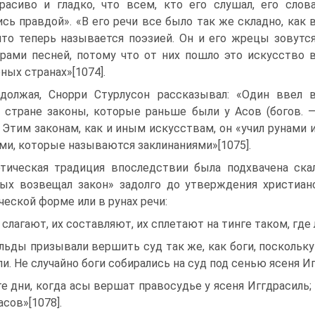
расиво и гладко, что всем, кто его слушал, его слов
ись правдой». «В его речи все было так же складно, как 
что теперь называется поэзией. Он и его жрецы зовутс
рами песней, потому что от них пошло это искусство 
ных странах»[1074].
должая, Снорри Стурлусон рассказывал: «Один ввел 
 стране законы, которые раньше были у Асов (богов. 
». Этим законам, как и иным искусствам, он «учил рунами 
ми, которые называются заклинаниями»[1075].
тическая традиция впоследствии была подхвачена ска
ых возвещал закон» задолго до утверждения христиан
ческой форме или в рунах речи:
 слагают, их составляют, их сплетают на тинге таком, гд
льды призывали вершить суд так же, как боги, поскольку
ли. Не случайно боги собирались на суд под сенью ясеня И
те дни, когда асы вершат правосудье у ясеня Иггдрасиль
асов»[1078].