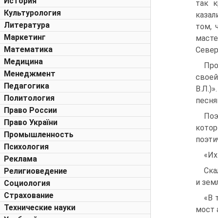
История
так к
Культурология
казал
Литература
том, 
Маркетинг
масте
Математика
Север
Медицина
Про
Менеджмент
своей
Педагогика
В.Л.)
Политология
песня
Право России
Поэ
Право України
котор
Промышленность
поэти
Психология
«Их
Реклама
Ска
Религиоведение
и зем
Социология
Страхование
«В 
Технические науки
мост 