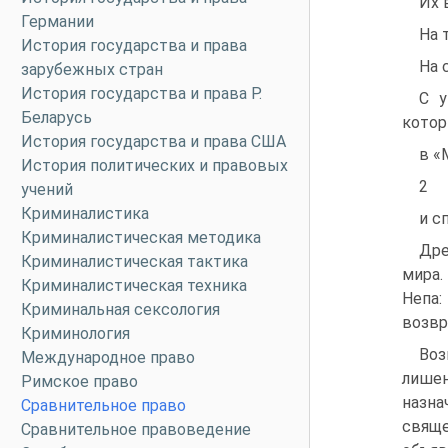
Их 
Германии
На 
История государства и права
На 
зарубежных стран
История государства и права Р.
С у
Беларусь
котор
История государства и права США
в «
История политических и правовых
2
учений
Криминалистика
и с
Криминалистическая методика
Дре
Криминалистическая тактика
мира.
Криминалистическая техника
Непа:
Криминальная сексология
возвр
Криминология
Воз
Международное право
лишен
Римское право
назна
Сравнительное право
свяще
Сравнительное правоведение