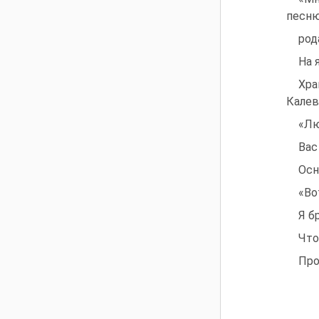
песню
род
На 
Хра
Калев
«Лю
Вас
Осн
«Во
Я б
Что
Про