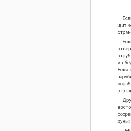
Есл
щит ч
стран
Есл
отвер
отруб
и обе
Если 
заруб
кораб
это з
Дру
восто
сохра
руны:
«Мн