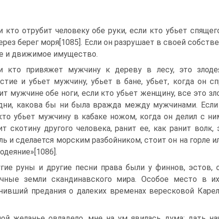
и кто отрубит человеку обе руки, если кто убьет спящег
ерез берег моря[1085]. Если он разрушает в своей собстве
е и движимое имущество.
и кто привяжет мужчину к дереву в лесу, это злоде
стие и убьет мужчину, убьет в бане, убьет, когда он с
ит мужчине обе ноги, если кто убьет женщину, все это з
дни, какова бы ни была вражда между мужчинами. Если к
кто убьет мужчину в кабаке ножом, когда он делил с ним
ит скотину другого человека, ранит ее, как ранит волк,
ль и сделается морским разбойником, стоит он на горле ил
лодеяние»[1086].
гие руны и другие песни права были у финнов, эстов,
чные земли скандинавского мира. Особое место в их
нивший предания о далеких временах вересковой Карел
ой желанье овладело, мне на ум явилась дума: дать на