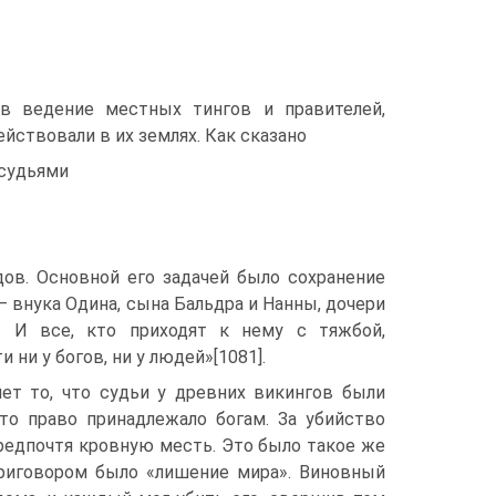
в ведение местных тингов и правителей,
йствовали в их землях. Как сказано
 судьями
дов. Основной его задачей было сохранение
— внука Одина, сына Бальдра и Нанны, дочери
р. И все, кто приходят к нему с тяжбой,
ни у богов, ни у людей»[1081].
ет то, что судьи у древних викингов были
то право принадлежало богам. За убийство
предпочтя кровную месть. Это было такое же
приговором было «лишение мира». Виновный