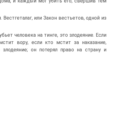
 дома, и каждый мог убить его, свершив тем
Вестгеталаг, или Закон вестьетов, одной из
убьет человека на тинге, это злодеяние. Если
стит вору, если кто мстит за наказание,
 злодеяние; он потерял право на страну и