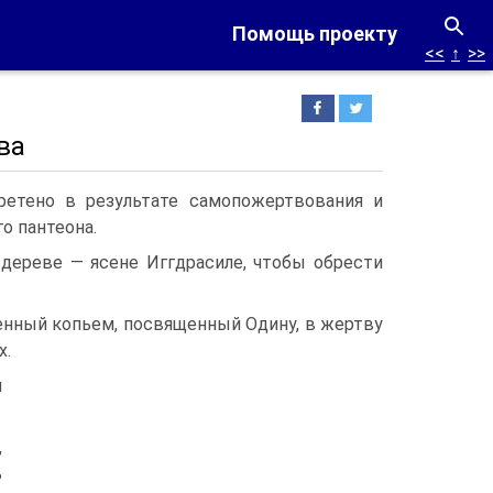
Помощь проекту
<<
↑
>>
ва
ретено в результате самопожертвования и
о пантеона.
дереве — ясене Иггдрасиле, чтобы обрести
нзенный копьем, посвященный Одину, в жертву
х.
л
,
ь