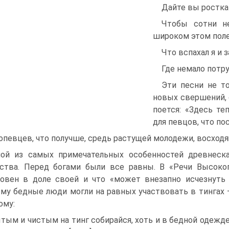
Дайте вы ростка
Чтобы сотни не
широком этом поле
Что вспахал я и з
Где немало потру
Эти песни не то
новых свершений, 
поется: «Здесь те
для певцов, что по
опевцев, что получше, средь растущей молодежи, восходящ
ой из самых примечательных особенностей древнеска
ства. Перед богами были все равны. В «Речи Высокого»
овен в доле своей и что «может внезапно исчезнуть д
му бедные люди могли на равных участвовать в тингах 
ому:
тым и чистым на тинг собирайся, хоть и в бедной одежде