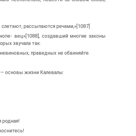
а слетают, рассыпаются речами,»[1087]
нопе- вец»[1088], создавший многие законы
орых звучала так:
 невиновных, праведных не обвиняйте.
 — основы жизни Калевалы:
 родная!
роснитесь!