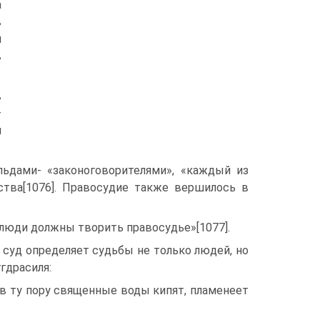
а
в
я
в
в
—
и
льдами- «законоговорителями», «каждый из
ства[1076]. Правосудие также вершилось в
е люди должны творить правосудье»[1077].
 суд определяет судьбы не только людей, но
ггдрасиля:
; в ту пору священные воды кипят, пламенеет