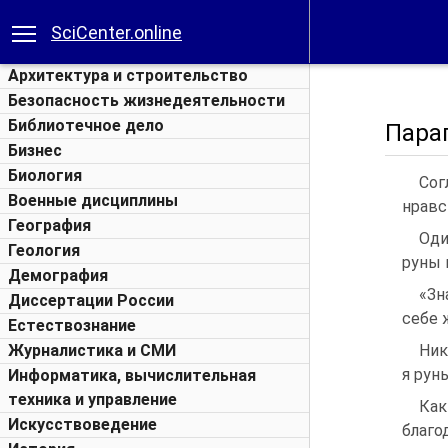
SciCenter.online
Архитектура и строительство
Безопасность жизнедеятельности
Библиотечное дело
Пара
Бизнес
Биология
Сог
Военные дисциплины
нравс
География
Оди
Геология
руны 
Демография
«Зн
Диссертации России
себе 
Естествознание
Журналистика и СМИ
Ник
я руны
Информатика, вычислительная
техника и управление
Как
Искусствоведение
благо