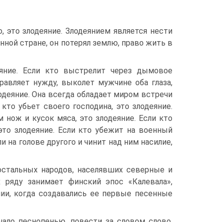
о, это злодеяние. Злодеянием является нести
нной стране, он потерял землю, право жить в
яние. Если кто выстрелит через дымовое
правляет нужду, выколет мужчине оба глаза,
лодеяние. Она всегда обладает миром встречи
то убьет своего господина, это злодеяние.
 нож и кусок мяса, это злодеяние. Если кто
 это злодеяние. Если кто убежит на военный
и на голове другого и чинит над ним насилие,
 остальных народов, населявших северные и
 ряду занимает финский эпос «Калевала»,
ии, когда создавались ее первые песенные
чало песнопенью, повести за словом слово,