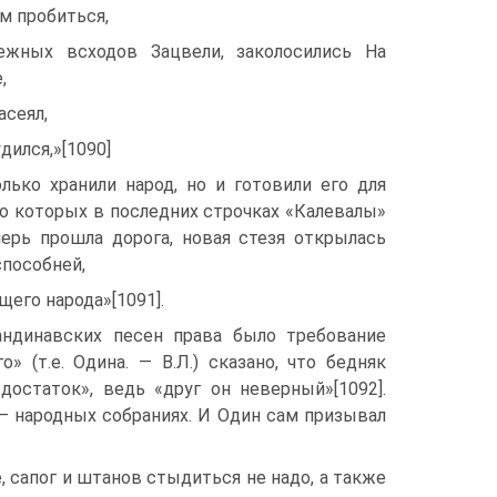
м пробиться,
жных всходов Зацвели, заколосились На
,
асеял,
дился,»[1090]
лько хранили народ, но и готовили его для
о которых в последних строчках «Калевалы»
перь прошла дорога, новая стезя открылась
способней,
его народа»[1091].
ндинавских песен права было требование
 (т.е. Одина. — В.Л.) сказано, что бедняк
остаток», ведь «друг он неверный»[1092].
— народных собраниях. И Один сам призывал
, сапог и штанов стыдиться не надо, а также