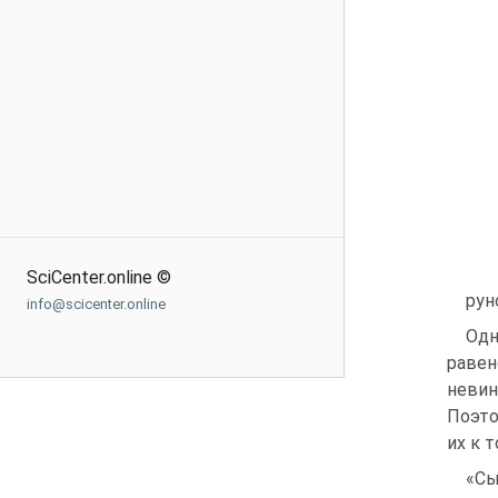
SciCenter.online ©
рун
info@scicenter.online
Одн
равен
невин
Поэто
их к т
«Сы