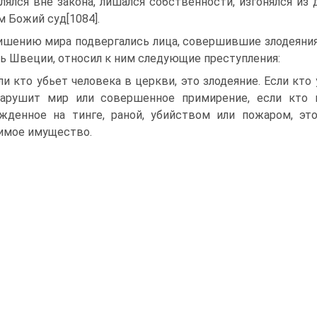
лялся вне закона, лишался собственности, изгонялся из
 Божий суд[1084].
ишению мира подвергались лица, совершившие злодеяния. 
ь Швеции, относил к ним следующие преступления:
ли кто убьет человека в церкви, это злодеяние. Если кто 
арушит мир или совершенное примирение, если кто м
жденное на тинге, раной, убийством или пожаром, это
имое имущество.