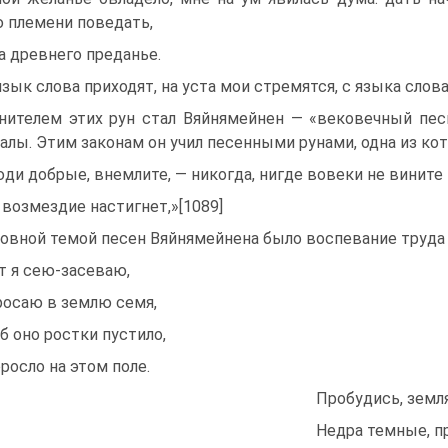
 племени поведать,
а древнего преданье.
язык слова приходят, на уста мои стремятся, с языка слов
нителем этих рун стал Вяйнямейнен — «вековечный пес
алы. Этим законам он учил песенными рунами, одна из кот
ди добрые, внемлите, — никогда, нигде вовеки не вините
 возмездие настигнет,»[1089]
овной темой песен Вяйнямейнена было воспевание труда
т я сею-засеваю,
росаю в землю семя,
б оно ростки пустило,
росло на этом поле.
Пробудись, земля
Недра темные, п