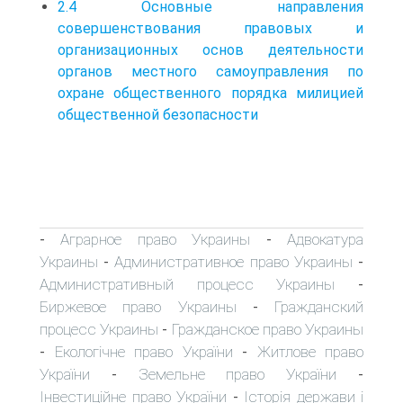
2.4 Основные направления
совершенствования правовых и
организационных основ деятельности
органов местного самоуправления по
охране общественного порядка милицией
общественной безопасности
Аграрное право Украины
Адвокатура
-
-
Украины
Административное право Украины
-
-
Административный процесс Украины
-
Биржевое право Украины
Гражданский
-
процесс Украины
Гражданское право Украины
-
Екологічне право України
Житлове право
-
-
України
Земельне право України
-
-
Інвестиційне право України
Історія держави і
-