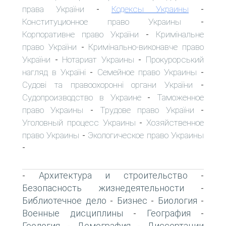
права України
Кодексы Украины
-
-
Конституционное право Украины
-
Корпоративне право України
Кримінальне
-
право України
Кримінально-виконавче право
-
України
Нотариат Украины
Прокурорський
-
-
нагляд в Україні
Семейное право Украины
-
-
Судові та правоохоронні органи України
-
Судопроизводство в Украине
Таможенное
-
право Украины
Трудове право України
-
-
Уголовный процесс Украины
Хозяйственное
-
право Украины
Экологическое право Украины
-
-
Архитектура и строительство
-
-
Безопасность жизнедеятельности
-
Библиотечное дело
Бизнес
Биология
-
-
-
Военные дисциплины
География
-
-
Геология
Демография
Диссертации