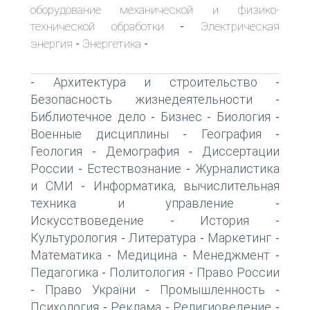
оборудование механической и физико-
технической обработки
Электрическая
-
энергия
Энергетика
-
-
Архитектура и строительство
-
-
Безопасность жизнедеятельности
-
Библиотечное дело
Бизнес
Биология
-
-
-
Военные дисциплины
География
-
-
Геология
Демография
Диссертации
-
-
России
Естествознание
Журналистика
-
-
и СМИ
Информатика, вычислительная
-
техника и управление
-
Искусствоведение
История
-
-
Культурология
Литература
Маркетинг
-
-
-
Математика
Медицина
Менеджмент
-
-
-
Педагогика
Политология
Право России
-
-
Право України
Промышленность
-
-
-
Психология
Реклама
Религиоведение
-
-
-