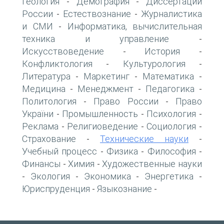
Геология
Демография
Диссертации
-
-
России
Естествознание
Журналистика
-
-
и СМИ
Информатика, вычислительная
-
техника и управление
-
Искусствоведение
История
-
-
Конфликтология
Культурология
-
-
Литература
Маркетинг
Математика
-
-
-
Медицина
Менеджмент
Педагогика
-
-
-
Политология
Право России
Право
-
-
України
Промышленность
Психология
-
-
-
Реклама
Религиоведение
Социология
-
-
-
Страхование
Технические науки
-
-
Учебный процесс
Физика
Философия
-
-
-
Финансы
Химия
Художественные науки
-
-
Экология
Экономика
Энергетика
-
-
-
-
Юриспруденция
Языкознание
-
-