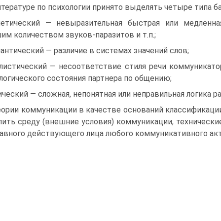
итературе по психологии принято выделять четыре типа б
етический — невыразительная быстрая или медленная 
им количеством звуков-паразитов и т.п.;
антический — различие в системах значений слов;
листический — несоответствие стиля речи коммуникато
логического состояния партнера по общению;
ический — сложная, непонятная или неправильная логика р
еории коммуникации в качестве оснований классификац
ить среду (внешние условия) коммуникации, технически
лавного действующего лица любого коммуникативного акт