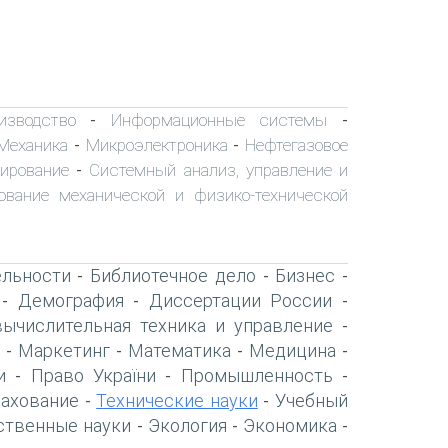
изводство
Информационные системы
-
-
Механика
Микроэлектроника
Нефтегазовое
-
-
ирование
Системный анализ, управление и
-
ование механической и физико-технической
ельности
Библиотечное дело
Бизнес
-
-
-
Демография
Диссертации России
-
-
-
вычислительная техника и управление
-
Маркетинг
Математика
Медицина
-
-
-
-
и
Право України
Промышленность
-
-
-
рахование
Технические науки
Учебный
-
-
ственные науки
Экология
Экономика
-
-
-