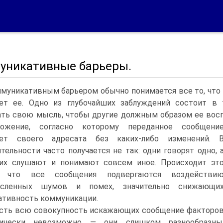
уникативные барьеры.
муникативным барьером обычно понимается все то, что
ует ее. Одно из глубочайших заблуждений состоит в
ть свою мысль, чтобы другие должным образом ее восп
ложение, согласно которому переданное сообщени
ает своего адресата без каких-либо изменений. 
тельности часто получается не так: одни говорят одно, 
 их слушают и понимают совсем иное. Происходит эт
, что все сообщения подвергаются воздействи
исленных шумов и помех, значительно снижающи
ативность коммуникации.
сть всю совокупность искажающих сообщение факторо
тически невозможно — они слишком разнообразны