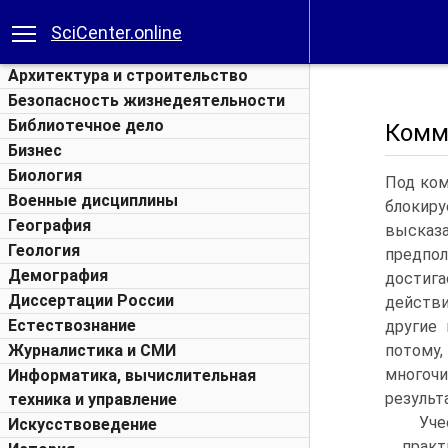
SciCenter.online
Архитектура и строительство
Безопасность жизнедеятельности
Библиотечное дело
Комм
Бизнес
Биология
Под ком
Военные дисциплины
блокир
География
высказа
Геология
предпо
Демография
достиг
Диссертации России
действи
Естествознание
другие
Журналистика и СМИ
потому
многоч
Информатика, вычислительная
результ
техника и управление
Уче
Искусствоведение
прак