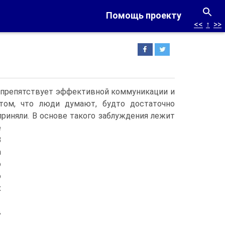
Помощь проекту
<<
↑
>>
 препятствует эффективной коммуникации и
 том, что люди думают, будто достаточно
риняли.
В основе такого заблуждения лежит
е
В
а
о
ю
х
в
.