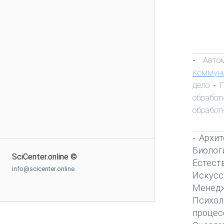
Авто
-
Коммун
дело
-
обработ
обработ
Архит
-
Биолог
SciCenter.online ©
Естест
info@scicenter.online
Искусс
Менед
Психол
процес