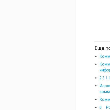
Еще п
Комм
Комм
инфо
2.3.1
Иссл
комм
Комм
6. Р