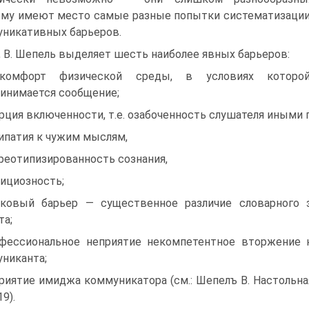
му имеют место самые разные попытки систематизаци
никативных барьеров.
, В. Шепель выделяет шесть наиболее явных барьеров:
скомфорт физической среды, в условиях которо
инимается сообщение;
рция включенности, т.е. озабоченность слушателя иными 
ипатия к чужим мыслям,
реотипизированность сознания,
ициозность;
ковый барьер — существенное различие словарного з
та;
фессиональное неприятие некомпетентное вторжение 
никанта;
риятие имиджа коммуникатора (см.: Шепелъ В. Настольная
9).