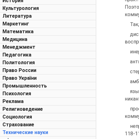
История
Поэто
Культурология
комму
Литература
Маркетинг
Так
Математика
ди
Медицина
воспр
Менеджмент
ине
Педагогика
ант
Политология
Право России
сте
Право України
амб
Промышленность
язы
Психология
никан
Реклама
про
Религиоведение
комму
Социология
Страхование
неп
Технические науки
118-11