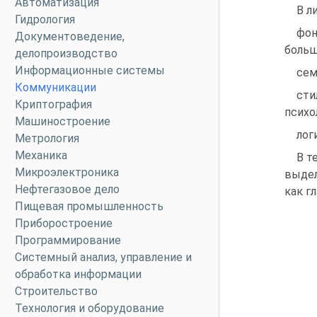
Автоматизация
В л
Гидрология
фон
Документоведение,
больш
делопроизводство
Информационные системы
сем
Коммуникации
сти
Криптография
психо
Машиностроение
лог
Метрология
Механика
В т
Микроэлектроника
выдел
Нефтегазовое дело
как г
Пищевая промышленность
Приборостроение
Программирование
Системный анализ, управление и
обработка информации
Строительство
Технология и оборудование