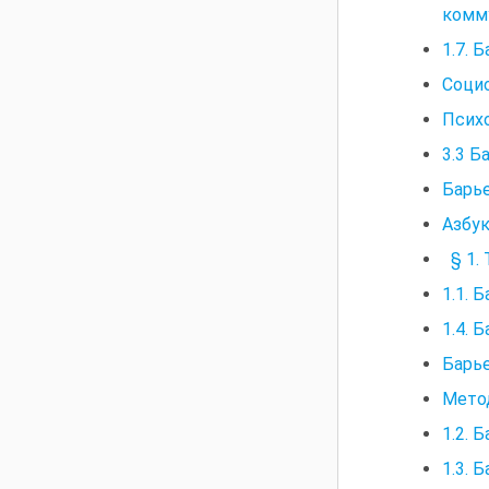
комм
1.7. 
Соци
Псих
3.3 Б
Барь
Азбук
§ 1.
1.1. 
1.4. 
Барь
Мето
1.2. 
1.3. 