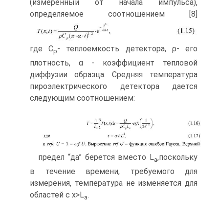
(измеренный от начала импульса),
определяемое соотношением [8]
где C
- теплоемкость детектора, ρ- его
p
плотность, α - коэффициент тепловой
диффузии образца. Средняя температура
пироэлектрического детектора дается
следующим соотношением:
предел “да” берется вместо L
,поскольку
a
в течение времени, требуемого для
измерения, температура не изменяется для
областей с x>L
.
a