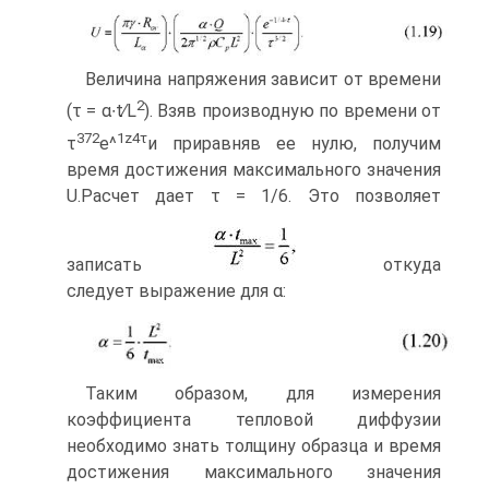
Величина напряжения зависит от времени
2
(τ = α∙t∕L
). Взяв производную по времени от
372
1
z
4
τ
τ
e^
и приравняв ее нулю, получим
время достижения максимального значения
U.Расчет дает τ = 1/6. Это позволяет
записать
откуда
следует выражение для α:
Таким образом, для измерения
коэффициента тепловой диффузии
необходимо знать толщину образца и время
достижения максимального значения