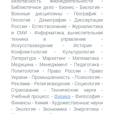
Безопасность жизнедеятельности
-
Библиотечное дело
Бизнес
Биология
-
-
-
Военные дисциплины
География
-
-
Геология
Демография
Диссертации
-
-
России
Естествознание
Журналистика
-
-
и СМИ
Информатика, вычислительная
-
техника и управление
-
Искусствоведение
История
-
-
Конфликтология
Культурология
-
-
Литература
Маркетинг
Математика
-
-
-
Медицина
Менеджмент
Педагогика
-
-
-
Политология
Право России
Право
-
-
України
Промышленность
Психология
-
-
-
Реклама
Религиоведение
Социология
-
-
-
Страхование
Технические науки
-
-
Учебный процесс
Физика
Философия
-
-
-
Финансы
Химия
Художественные науки
-
-
Экология
Экономика
Энергетика
-
-
-
-