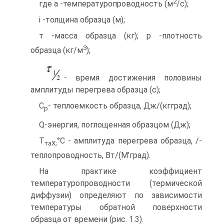
2
где а -температуропроводность (м
/с);
і -толщина образца (м);
т -масса образца (кг); р -плотность
3
образца (кг/м
);
- время достижения половины
амплитуды перегрева образца (с);
C
- теплоемкость образца, Дж/(кгград);
p
Q-энергия, поглощенная образцом (Дж);
Т
°С - амплитуда перегрева образца, /-
таХ;
теплопроводность, Вт/(М'град).
На практике коэффициент
температуропроводности (термической
диффузии) определяют по зависимости
температуры обратной поверхности
образца от времени (рис. 1.3).