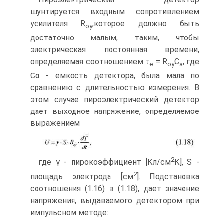
шунтируется входным сопротивлением
усилителя R
,которое должно быть
oy
достаточно малым, таким, чтобы
электрическая постоянная времени,
определяемая соотношением τ
= R
C
, где
e
oy
a
Cα - емкость детектора, была мала по
сравнению с длительностью измерения. В
этом случае пироэлектрический детектор
дает выходное напряжение, определяемое
выражением
2
где γ - пирокоэффициент [Кл/см
К], S -
2
площадь электрода [см
]. Подстановка
соотношения (1.16) в (1.18), дает значение
напряжения, выдаваемого детектором при
импульсном методе: