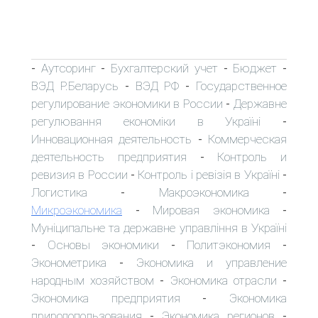
Аутсоринг
Бухгалтерский учет
Бюджет
-
-
-
-
ВЭД Р.Беларусь
ВЭД РФ
Государственное
-
-
регулирование экономики в России
Державне
-
регулювання економіки в Україні
-
Инновационная деятельность
Коммерческая
-
деятельность предприятия
Контроль и
-
ревизия в России
Контроль і ревізія в Україні
-
-
Логистика
Макроэкономика
-
-
Микроэкономика
Мировая экономика
-
-
Муніципальне та державне управління в Україні
Основы экономики
Политэкономия
-
-
-
Эконометрика
Экономика и управление
-
народным хозяйством
Экономика отрасли
-
-
Экономика предприятия
Экономика
-
природопользования
Экономика регионов
-
-