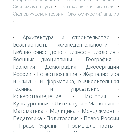
Экономика труда
Экономическая история
-
-
Экономическая теория
Экономический анализ
-
-
Архитектура и строительство
-
-
Безопасность жизнедеятельности
-
Библиотечное дело
Бизнес
Биология
-
-
-
Военные дисциплины
География
-
-
Геология
Демография
Диссертации
-
-
России
Естествознание
Журналистика
-
-
и СМИ
Информатика, вычислительная
-
техника и управление
-
Искусствоведение
История
-
-
Культурология
Литература
Маркетинг
-
-
-
Математика
Медицина
Менеджмент
-
-
-
Педагогика
Политология
Право России
-
-
Право України
Промышленность
-
-
-