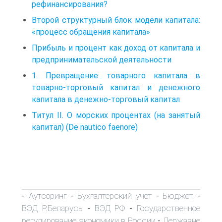
рефинансирования?
Второй структурный блок модели капитала:
«процесс обращения капитала»
Прибыль и процент как доход от капитала и
предпринимательской деятельности
1. Превращение товарного капитала в
товарно-торговый капитал и денежного
капитала в денежно-торговый капитал
Титул II. О морских процентах (на занятый
капитал) (De nautico faenore)
Аутсоринг
Бухгалтерский учет
Бюджет
-
-
-
-
ВЭД Р.Беларусь
ВЭД РФ
Государственное
-
-
регулирование экономики в России
Державне
-