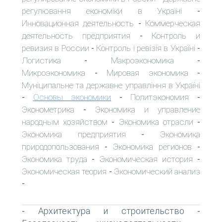
регулювання економіки в Україні
-
Инновационная деятельность
Коммерческая
-
деятельность предприятия
Контроль и
-
ревизия в России
Контроль і ревізія в Україні
-
-
Логистика
Макроэкономика
-
-
Микроэкономика
Мировая экономика
-
-
Муніципальне та державне управління в Україні
Основы экономики
Политэкономия
-
-
-
Эконометрика
Экономика и управление
-
народным хозяйством
Экономика отрасли
-
-
Экономика предприятия
Экономика
-
природопользования
Экономика регионов
-
-
Экономика труда
Экономическая история
-
-
Экономическая теория
Экономический анализ
-
-
Архитектура и строительство
-
-