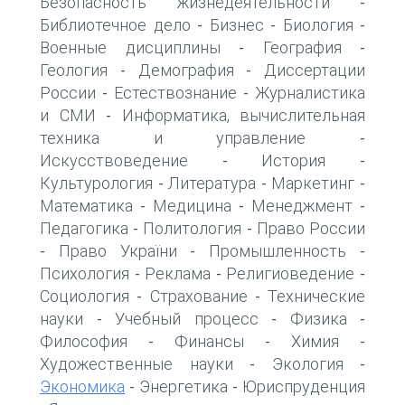
Безопасность жизнедеятельности
-
Библиотечное дело
Бизнес
Биология
-
-
-
Военные дисциплины
География
-
-
Геология
Демография
Диссертации
-
-
России
Естествознание
Журналистика
-
-
и СМИ
Информатика, вычислительная
-
техника и управление
-
Искусствоведение
История
-
-
Культурология
Литература
Маркетинг
-
-
-
Математика
Медицина
Менеджмент
-
-
-
Педагогика
Политология
Право России
-
-
Право України
Промышленность
-
-
-
Психология
Реклама
Религиоведение
-
-
-
Социология
Страхование
Технические
-
-
науки
Учебный процесс
Физика
-
-
-
Философия
Финансы
Химия
-
-
-
Художественные науки
Экология
-
-
Экономика
Энергетика
Юриспруденция
-
-