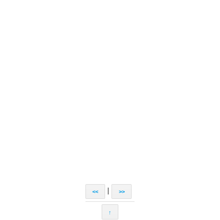
|
<<
>>
↑