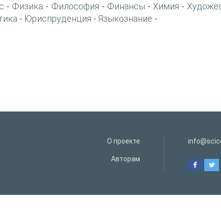
с
Физика
Философия
Финансы
Химия
Художе
-
-
-
-
-
тика
Юриспруденция
Языкознание
-
-
-
О проекте
info@scice
Авторам