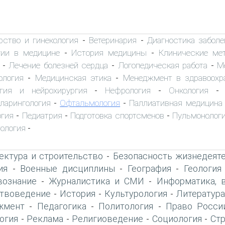
рство и гинекология
Ветеринария
Диагностика заболе
-
-
гии в медицине
История медицины
Клинические ме
-
-
Лечение болезней сердца
Логопедическая работа
М
-
-
-
ология
Медицинская этика
Менеджмент в здравоохр
-
-
огия и нейрохирургия
Нефрология
Онкология
-
-
ларингология
Офтальмология
Паллиативная медицина
-
-
гия
Педиатрия
Подготовка спортсменов
Пульмонолог
-
-
-
ология
-
ектура и строительство
Безопасность жизнедеят
-
ия
Военные дисциплины
География
Геология
-
-
-
вознание
Журналистика и СМИ
Информатика, 
-
-
твоведение
История
Культурология
Литература
-
-
-
жмент
Педагогика
Политология
Право Росси
-
-
-
огия
Реклама
Религиоведение
Социология
Ст
-
-
-
-