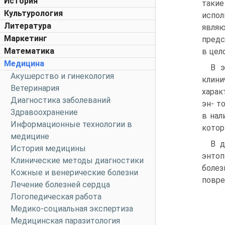
История
такие
Культурология
испол
Литература
явля
Маркетинг
предс
Математика
в цело
Медицина
В э
Акушерство и гинекология
клин
Ветеринария
харак
Диагностика заболеваний
эн- т
Здравоохранение
в нал
Информационные технологии в
котор
медицине
В д
История медицины
энтоп
Клинические методы диагностики
болез
Кожные и венерические болезни
повре
Лечение болезней сердца
Логопедическая работа
Медико-социальная экспертиза
Медицинская паразитология