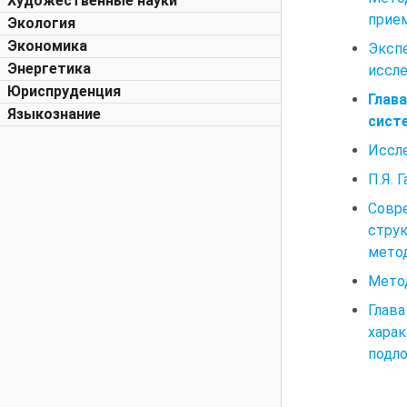
Художественные науки
прие
Экология
Экономика
Эксп
Энергетика
иссле
Юриспруденция
Глав
Языкознание
сист
Иссле
П.Я. 
Совр
стру
мето
Мето
Глав
хара
подл