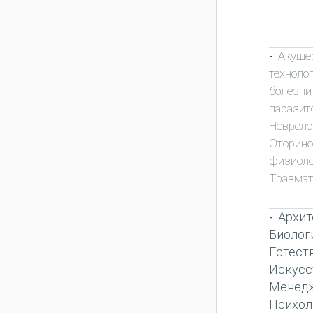
Акуше
-
техноло
болезни
паразит
Неврол
Оторино
физиоло
Травмат
Архит
-
Биолог
Естест
Искусс
Менед
Психол