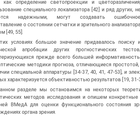
 как определение светопроекции и цветоразличения
ьзование специального локализатора [42] и ряд других, н
ются надежными, могут создавать ошибочно
тавление о состоянии сетчатки и зрительного анализатор
м [49, 55].
тих условиях большое значение придавалось поиску 
ической апробации других прогностических тестов
теризующихся прежде всего большей информативность
оптические методики прогноза, отличающиеся простотой
ичии специальной аппаратуры [34-37, 40, 41, 47-53], и э
ых характеризуется объективностью результатов [19, 31-33, 
анном разделе мы остановимся на некоторых теорети
тических методов исследования и опишем конкретные 
ней ВМедА для оценки функционального состояния зри
ждениях органа зрения.