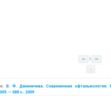
|
<<
>>
↑
ик:
В. Ф. Даниличева. Современная офтальмология: Р
09. — 688 с.. 2009