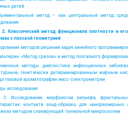
мных детей.
ериментальный метод – как центральный метод среди
дования.
а 2. Классический метод функционала плотности и ег
емах с плоской геометрией
дование методов решения задач линейного программирова
Гальперин. «Метод срезов» и метод поэтапного формиров
еменные методы диагностики инфекционных заболева
ктурным, генетически детерминированным жирным кис
да газовой хроматографии масс-спектрометрии
ды исследования.
а 3. Исследование морфологии рельефа, фрактальны
ктеристик контакта зонд-образец для наноразмерных 
ожках методом сканирующей туннельной микроскопии