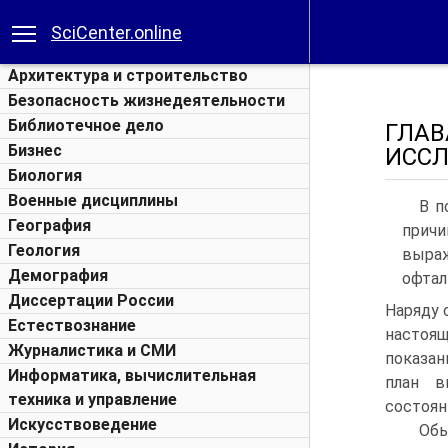
SciCenter.online
Архитектура и строительство
Безопасность жизнедеятельности
Библиотечное дело
ГЛА
Бизнес
ИСС
Биология
Военные дисциплины
В п
География
причи
Геология
выра
Демография
офтал
Диссертации России
Наряду 
Естествознание
настоя
Журналистика и СМИ
показан
Информатика, вычислительная
план в
техника и управление
состоян
Искусствоведение
Обы