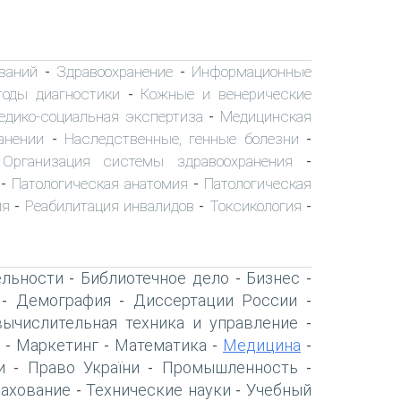
ваний
Здравоохранение
Информационные
-
-
тоды диагностики
Кожные и венерические
-
едико-социальная экспертиза
Медицинская
-
анении
Наследственные, генные болезни
-
-
Организация системы здравоохранения
-
-
Патологическая анатомия
Патологическая
-
-
ия
Реабилитация инвалидов
Токсикология
-
-
-
ельности
Библиотечное дело
Бизнес
-
-
-
Демография
Диссертации России
-
-
-
вычислительная техника и управление
-
Маркетинг
Математика
Медицина
-
-
-
-
и
Право України
Промышленность
-
-
-
рахование
Технические науки
Учебный
-
-