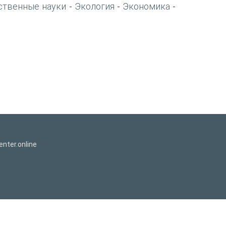
ственные науки
Экология
Экономика
-
-
-
nter.online