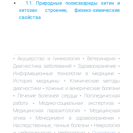
1.1. Природные полисахариды хитин и
хитозан: строение, физико-химические
свойства
Акушерство и гинекология
Ветеринария
-
-
-
Диагностика заболеваний
Здравоохранение
-
-
Информационные технологии в медицине
-
История медицины
Клинические методы
-
диагностики
Кожные и венерические болезни
-
Лечение болезней сердца
Логопедическая
-
-
работа
Медико-социальная экспертиза
-
-
Медицинская паразитология
Медицинская
-
этика
Менеджмент в здравоохранении
-
-
Наследственные, генные болезни
Неврология
-
и нейрохирургия
Нефрология
Онкология
-
-
-