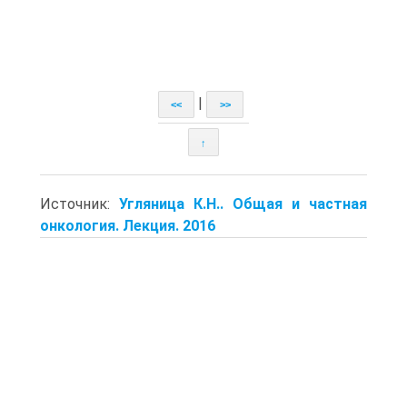
|
<<
>>
↑
Источник:
Угляница К.Н.. Общая и частная
онкология. Лекция. 2016