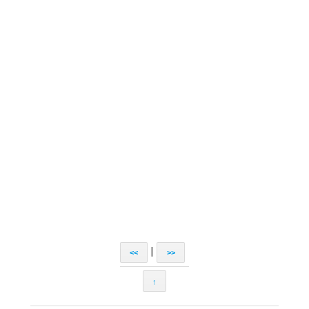
|
<<
>>
↑