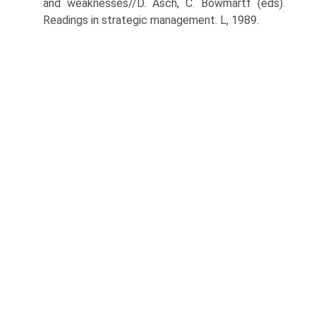
and weaknesses//D. Asch, C. Bowmartf (eds).
Readings in strategic management. L, 1989.