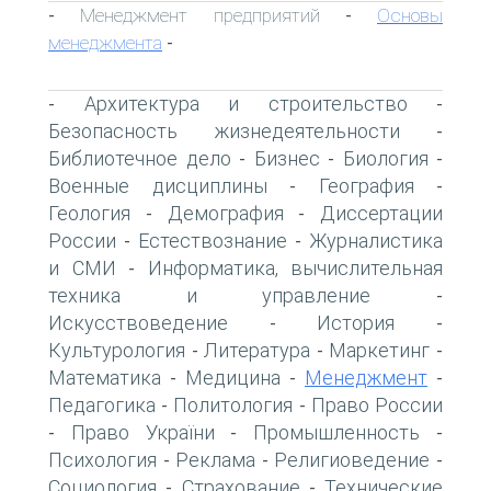
Менеджмент предприятий
Основы
-
-
менеджмента
-
Архитектура и строительство
-
-
Безопасность жизнедеятельности
-
Библиотечное дело
Бизнес
Биология
-
-
-
Военные дисциплины
География
-
-
Геология
Демография
Диссертации
-
-
России
Естествознание
Журналистика
-
-
и СМИ
Информатика, вычислительная
-
техника и управление
-
Искусствоведение
История
-
-
Культурология
Литература
Маркетинг
-
-
-
Математика
Медицина
Менеджмент
-
-
-
Педагогика
Политология
Право России
-
-
Право України
Промышленность
-
-
-
Психология
Реклама
Религиоведение
-
-
-
Социология
Страхование
Технические
-
-