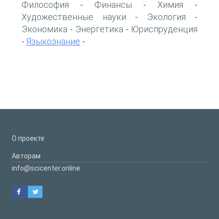
Философия
Финансы
Химия
-
-
-
Художественные науки
Экология
-
-
Экономика
Энергетика
Юриспруденция
-
-
Языкознание
-
-
О проекте
Авторам
info@scicenter.online