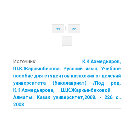
|
<<
>>
↑
Источник:
К.К.Ахмедьяров,
Ш.К.Жаркынбекова. Русский язык: Учебное
пособие для студентов казахских отделений
университета (бакалавриат) /Под ред.
К.К.Ахмедьярова, Ш.К.Жаркынбековой. –
Алматы: Казак университет,2008. - 226 с..
2008