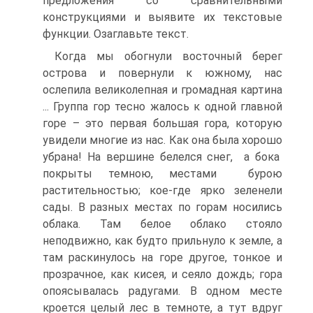
предложения со сравнительными
конструкциями и выявите их текстовые
функции. Озаглавьте текст.
Когда мы обогнули восточный берег
острова и повернули к южному, нас
ослепила великолепная и громадная картина
... Группа гор тесно жалось к одной главной
горе – это первая большая гора, которую
увидели многие из нас. Как она была хорошо
убрана! На вершине белелся снег, а бока
покрыты темною, местами бурою
растительностью; кое-где ярко зеленели
сады. В разных местах по горам носились
облака. Там белое облако стояло
неподвижно, как будто прильнуло к земле, а
там раскинулось на горе другое, тонкое и
прозрачное, как кисея, и сеяло дождь; гора
опоясывалась радугами. В одном месте
кроется целый лес в темноте, а тут вдруг