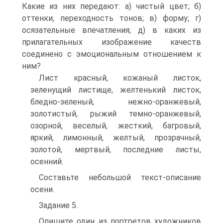
Какие из них передают: а) чистый цвет; б)
оттенки, переходность тонов; в) форму; г)
осязательные впечатления; д) в каких из
прилагательных изображение качеств
соединено с эмоциональным отношением к
ним?
Лист красный, кожаный листок,
зеленущий листище, желтенький листок,
бледно-зеленый, нежно-оранжевый,
золотистый, рыжий темно-оранжевый,
озорной, веселый, жесткий, багровый,
яркий, лимонный, желтый, прозрачный,
золотой, мертвый, последние листы,
осенний.
Составьте небольшой текст-описание
осени.
Задание 5.
Опишите один из портретов художников