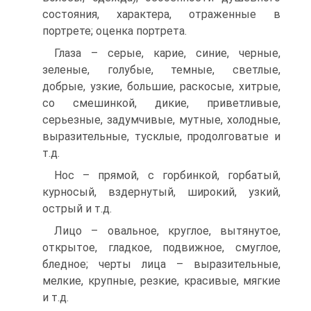
состояния, характера, отраженные в
портрете; оценка портрета.
Глаза – серые, карие, синие, черные,
зеленые, голубые, темные, светлые,
добрые, узкие, большие, раскосые, хитрые,
со смешинкой, дикие, приветливые,
серьезные, задумчивые, мутные, холодные,
выразительные, тусклые, продолговатые и
т.д.
Нос – прямой, с горбинкой, горбатый,
курносый, вздернутый, широкий, узкий,
острый и т.д.
Лицо – овальное, круглое, вытянутое,
открытое, гладкое, подвижное, смуглое,
бледное; черты лица – выразительные,
мелкие, крупные, резкие, красивые, мягкие
и т.д.