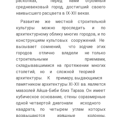
раскопках, перед нами огромный
средневековый город, достигший своего
наивысшего расцвета в IX-XII веках.
Развитие же местной строительной
культуры можно проследить и по
архитектурному облику многих городов, и по
конструкциям культовых сооружений. Не
вызывает сомнений, что зодчие этих
городов отлично владели не только
строительными приемами,
складывавшимися на протяжении многих
столетий, но и сложной теорией
архитектуры. К примеру, выдающимся
памятником архитектуры XI-XII вв. является
мавзолей Айша-Биби близ Тараза. Он имеет
кубическое основание, стены соразмерные
одной четвертой диагонали исходного
квадрата, по четырем углам которых
возвышаются изящные колонны,