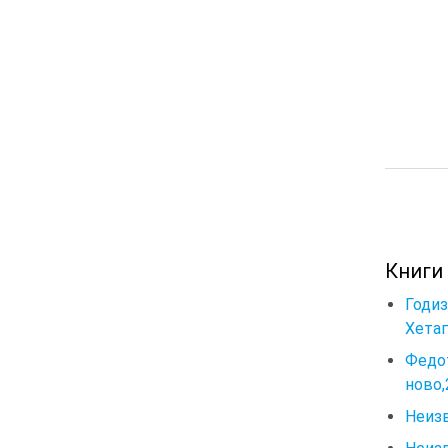
Книги
Годиз
Хетаг
Федот
ново,
Неизв