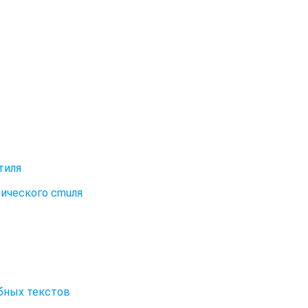
тиля
тического cmuля
ебных текстов