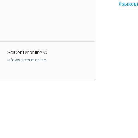
Языков
SciCenter.online ©
info@scicenter.online