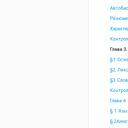
Автоби
Резюме
Характе
Контрол
Глава 3
§1. Осн
§2. Лек
§3. Сло
Контрол
Глава 4
§ 1. Яз
§ 2Анно