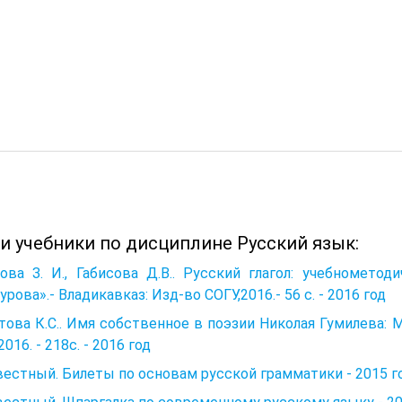
 и учебники по дисциплине Русский язык:
ова З. И., Габисова Д.В.. Русский глагол: учебномето
урова».- Владикавказ: Изд-во СОГУ,2016.- 56 с. - 2016 год
ова К.С.. Имя собственное в поэзии Николая Гу­милева: М
2016. - 218с. - 2016 год
естный. Билеты по основам русской грамматики - 2015 г