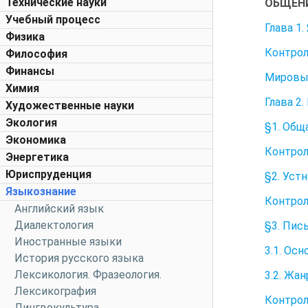
Технические науки
ОБЩЕН
Учебный процесс
Глава 1
Физика
Контрол
Философия
Финансы
Мировы
Химия
Глава 2
Художественные науки
Экология
§1. Общ
Экономика
Контрол
Энергетика
Юриспруденция
§2. Уст
Языкознание
Контрол
Английский язык
Диалектология
§3. Пис
Иностранные языки
3.1. Ос
История русского языка
Лексикология. Фразеология.
3.2. Жа
Лексикография
Контрол
Лингвокультура