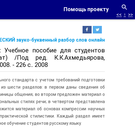
Помощь проекту
<<
↑
>>
СКИЙ звуко-буквенный разбор слов онлайн
к: Учебное пособие для студентов
ат) /Под ред. К.К.Ахмедьярова,
. - 226 с.. 2008
ьного стандарта с учетом требований подготовки
 из шести разделов: в первом даны сведения об
единицы общения; во втором предложен материал о
ональных стилях речи; в четвертом представлена
ржится материал об основах компрессии научных
практической стилистики. Каждый раздел имеет
ое обучение студентов русскому языку.