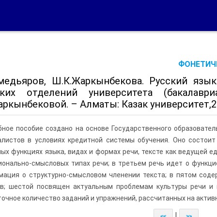
ФОНЕТИЧЕ
хмедьяров, Ш.К.Жаркынбекова. Русский язы
ских отделений университета (бакалаври
ркынбековой. – Алматы: Казак университет,2008
бное пособие создано на основе Государственного образовател
алистов в условиях кредитной системы обучения. Оно состоит
ых функциях языка, видах и формах речи, тексте как ведущей 
онально-смысловых типах речи; в третьем речь идет о функци
мация о структурно-смысловом членении текста; в пятом соде
ов; шестой посвящен актуальным проблемам культуры речи и 
очное количество заданий и упражнений, рассчитанных на активн
|
<<
>>