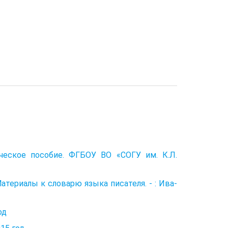
дическое пособие. ФГБОУ ВО «СОГУ им. К.Л.
атериалы к словарю языка писателя. - : Ива­
од