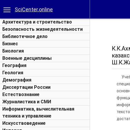
SciCenter.online
Архитектура и строительство
Безопасность жизнедеятельности
Библиотечное дело
Бизнес
К.К.А
Биология
казах
Военные дисциплины
Ш.К.Жа
География
Геология
Уче
Демография
специ
Диссертации России
основн
Естествознание
функци
Журналистика и СМИ
инфор
Информатика, вычислительная
текст
техника и управление
достат
Искусствоведение