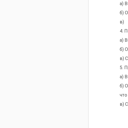
а) 
б) 
в) 
4. 
а) 
б) 
в) 
5. 
а) 
б) 
что
в) 