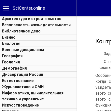
SciCenter.online
Архитектура и строительство
Безопасность жизнедеятельности
Библиотечное дело
Бизнес
Конт
Биология
Военные дисциплины
Зад
География
С п
Геология
слова
Демография
Диссертации России
Особенн
Естествознание
когда 
Журналистика и СМИ
увидеть
Информатика, вычислительная
этого 
техника и управление
этого с
Искусствоведение
функци