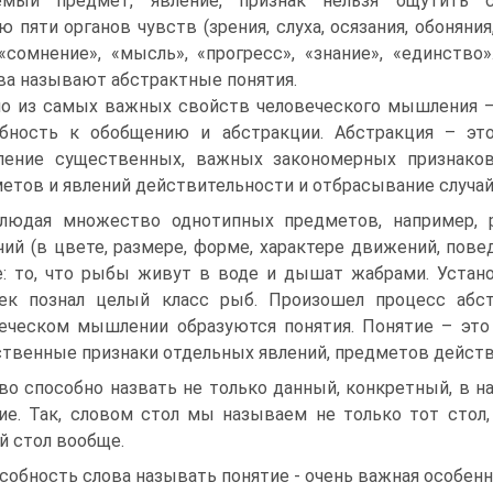
емый предмет, явление, признак нельзя ощутить 
 пяти органов чувств (зрения, слуха, осязания, обоняния
 «сомнение», «мысль», «прогресс», «знание», «единство»
ва называют абстрактные понятия.
о из самых важных свойств человеческого мышления 
бность к обобщению и абстракции. Абстракция – эт
ление существенных, важных закономерных признако
етов и явлений действительности и отбрасывание случа
людая множество однотипных предметов, например, р
чий (в цвете, размере, форме, характере движений, пове
: то, что рыбы живут в воде и дышат жабрами. Устан
ек познал целый класс рыб. Произошел процесс абст
еческом мышлении образуются понятия. Понятие – это
твенные признаки отдельных явлений, предметов действ
во способно назвать не только данный, конкретный, в 
ие. Так, словом стол мы называем не только тот стол
й стол вообще.
собность слова называть понятие - очень важная особенн