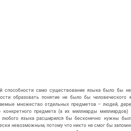
й способности само существование языка было бы нев
ности образовать понятие не было бы человеческого
аемые множество отдельных предметов – людей, деревь
 конкретного предмета (а их миллиарды миллиардов) 
и любого языка расширился бы бесконечно: нужны бы
ески невозможным, потому что никто не смог бы запомни