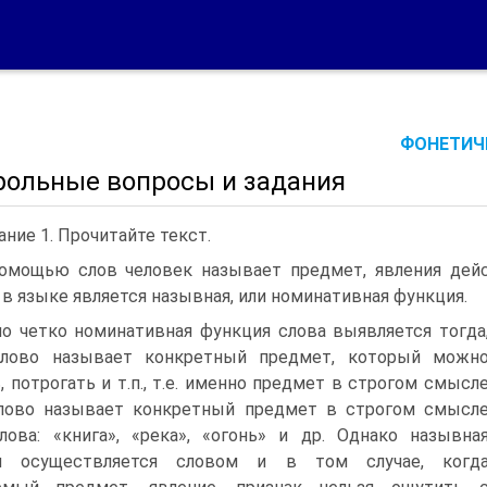
ФОНЕТИЧЕ
рольные вопросы и задания
ание 1. Прочитайте текст.
омощью слов человек называет предмет, явления дейс
 в языке является назывная, или номинативная функция.
о четко номинативная функция слова выявляется тогда
слово называет конкретный предмет, который можн
, потрогать и т.п., т.е. именно предмет в строгом смысл
слово называет конкретный предмет в строгом смысл
лова: «книга», «река», «огонь» и др. Однако назывна
я осуществляется словом и в том случае, когд