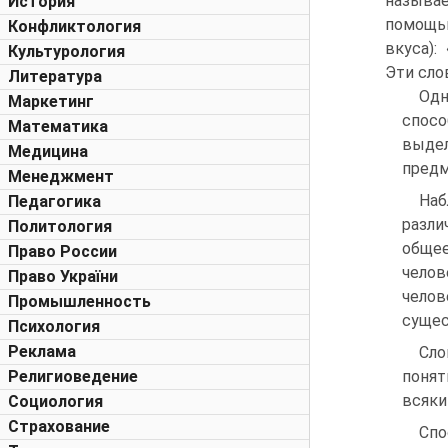
называ
История
помощью
Конфликтология
вкуса):
Культурология
Эти сло
Литература
Одн
Маркетинг
спосо
Математика
выде
Медицина
предм
Менеджмент
Наб
Педагогика
разли
Политология
общее
Право России
челов
Право України
челов
Промышленность
сущес
Психология
Реклама
Сло
Религиоведение
понят
всяки
Социология
Страхование
Спо