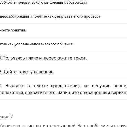
особность человеческого мышления к абстракции
оцесс абстракции и понятие как результат этого процесса.
щность понятия.
ятие как условие человеческого общения.
7.Пользуясь планом, перескажите текст.
8. Дайте тексту название.
9. Выявите в тексте предложения, не несущие осно
едложения, сократите его. Запишите сокращенный вариант
ание 2.
берите статью по интересующей Вас проблеме из научн