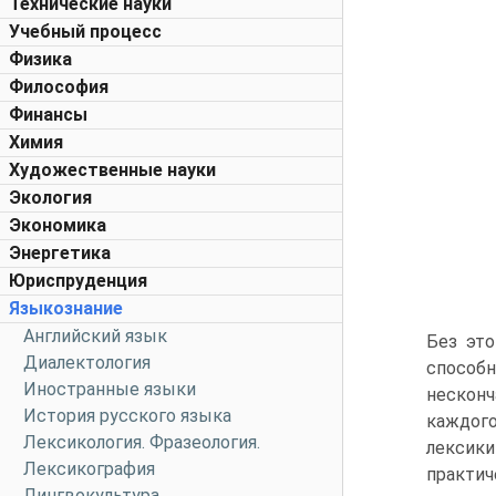
Технические науки
Учебный процесс
Физика
Философия
Финансы
Химия
Художественные науки
Экология
Экономика
Энергетика
Юриспруденция
Языкознание
Английский язык
Без это
Диалектология
способ
Иностранные языки
несконч
История русского языка
каждого
Лексикология. Фразеология.
лексик
Лексикография
практич
Лингвокультура