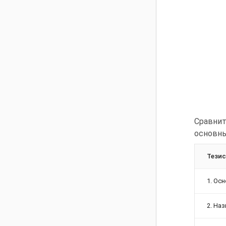
Сравнит
основны
Тези
1. Ос
2. На