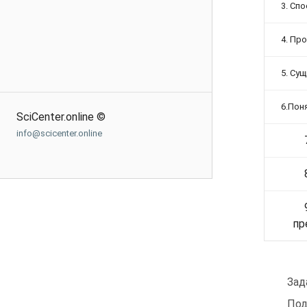
3. Сп
4. Пр
5. Су
6.Пон
SciCenter.online ©
info@scicenter.online
пр
Зад
Под