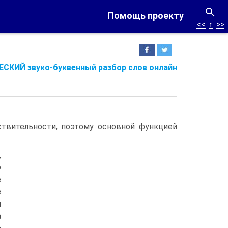
Помощь проекту
<<
↑
>>
СКИЙ звуко-буквенный разбор слов онлайн
твительности, поэтому основной функцией
,
о
е
е
я
а