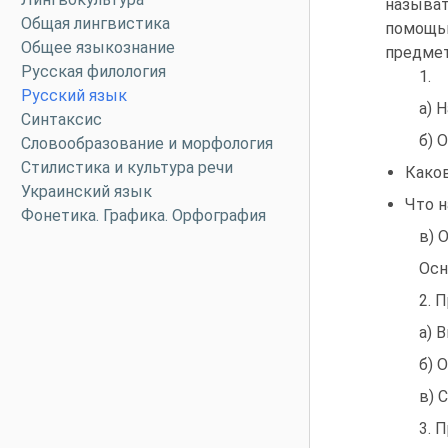
называт
Общая лингвистика
помощь
Общее языкознание
предмет
Русская филология
1. 
Русский язык
а) 
Синтаксис
б) 
Словообразование и морфология
Стилистика и культура речи
Каков
Украинский язык
Что 
Фонетика. Графика. Орфография
в) 
Осн
2. 
а) 
б) 
в) 
3. 