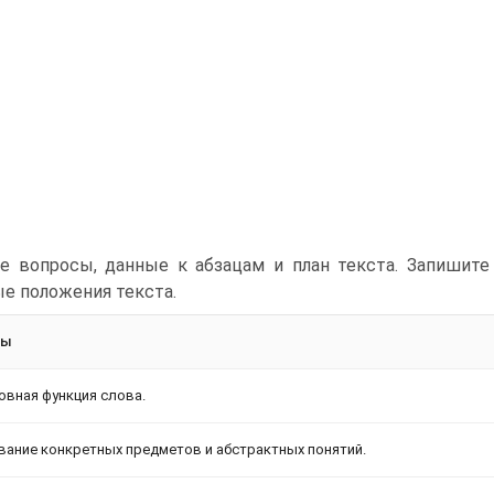
е вопросы, данные к абзацам и план текста. Запишит
е положения текста.
сы
новная функция слова.
звание конкретных предметов и абстрактных понятий.