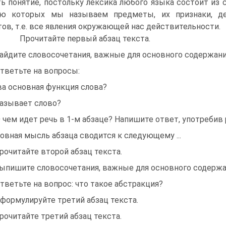
ь понятие, постольку лексика любого языка состоит из 
ю которых мы называем предметы, их признаки, дей
ов, т.е. все явления окружающей нас действительности.
Прочитайте первый абзац текста.
Найдите словосочетания, важные для основного содержани
Ответьте на вопросы:
а основная функция слова?
называет слово?
О чем идет речь в 1-м абзаце? Напишите ответ, употребив р
овная мысль абзаца сводится к следующему ...
Прочитайте второй абзац текста.
Выпишите словосочетания, важные для основного содержан
Ответьте на вопрос: что такое абстракция?
Сформулируйте третий абзац текста.
Прочитайте третий абзац текста.