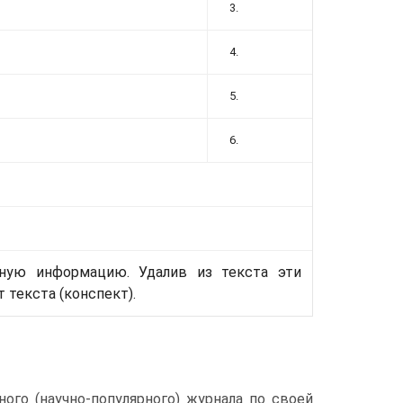
3.
4.
5.
6.
вную информацию. Удалив из текста эти
 текста (конспект).
ого (научно-популярного) журнала по своей