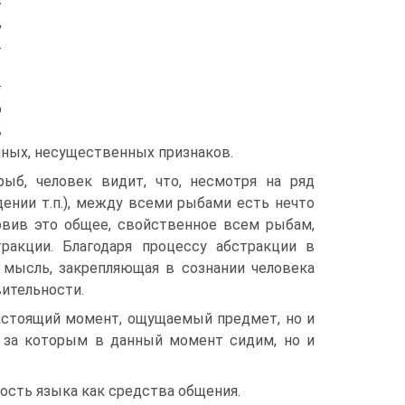
с
,
.
–
о
в
йных, несущественных признаков.
ыб, человек видит, что, несмотря на ряд
дении т.п.), между всеми рыбами есть нечто
овив это общее, свойственное всем рыбам,
ракции. Благодаря процессу абстракции в
 мысль, закрепляющая в сознании человека
ительности.
настоящий момент, ощущаемый предмет, но и
, за которым в данный момент сидим, но и
ость языка как средства общения.