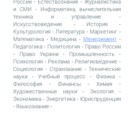
России
Естествознание
Журналистика
-
-
и СМИ
Информатика, вычислительная
-
техника и управление
-
Искусствоведение
История
-
-
Культурология
Литература
Маркетинг
-
-
-
Математика
Медицина
Менеджмент
-
-
-
Педагогика
Политология
Право России
-
-
Право України
Промышленность
-
-
-
Психология
Реклама
Религиоведение
-
-
-
Социология
Страхование
Технические
-
-
науки
Учебный процесс
Физика
-
-
-
Философия
Финансы
Химия
-
-
-
Художественные науки
Экология
-
-
Экономика
Энергетика
Юриспруденция
-
-
Языкознание
-
-