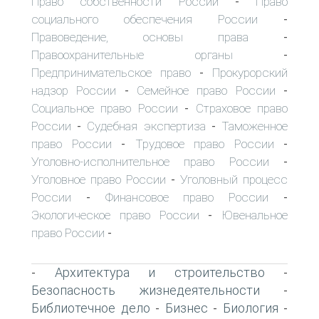
Право собственности России
Право
-
социального обеспечения России
-
Правоведение, основы права
-
Правоохранительные органы
-
Предпринимательское право
Прокурорский
-
надзор России
Семейное право России
-
-
Социальное право России
Страховое право
-
России
Судебная экспертиза
Таможенное
-
-
право России
Трудовое право России
-
-
Уголовно-исполнительное право России
-
Уголовное право России
Уголовный процесс
-
России
Финансовое право России
-
-
Экологическое право России
Ювенальное
-
право России
-
Архитектура и строительство
-
-
Безопасность жизнедеятельности
-
Библиотечное дело
Бизнес
Биология
-
-
-