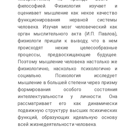
философией. Физиология изу­чает и
оценивает мышление как некое качество
функциониро­вания нервной системы
человека. Изучая мозг человеческий как
орган мыслительного акта (И.П. Павлов),
физиологи при­шли к выводу, что в нем
происходят некие целесообразные
процессы, предвосхищающие будущее.
Поэтому мышление че­ловека настолько же
физиологично, насколько психологично и
социально. Психология исследует
мышление в большей степе­ни через призму
формирования особого состояния
интеллекту­альности у личности. Она
рассматривает его как динамически
подвижную структуру высших психических
функций, образую­щих идеальную основу
всей жизнедеятельности человека.