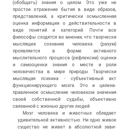
(обобщать) знания о целом. Это уже не
простое отражение бытия в виде образов,
представ­лений, а критически осмысленная
оценка информации о дейст­вительности в
виде понятий и категорий. Почти все
философы сходятся во мнении, что творчески
мыслящее сознание челове­ка (разум)
проявляется в форме активного
мыслительного про­цесса (рефлексии) оценки
и самооценки знания о месте и роли
человечества в мире природы. Творчески
мыслящая психика - субъективный акт
функционирующего мозга. Это и целена­
правленное осмысление человеком значения
своей собственной судьбы, объективно
связанной с жизнью других людей.
Мозг человека и животных обладает
удивительной актив­ностью. Ни одно живое
существо не живет в абсолютной зави­