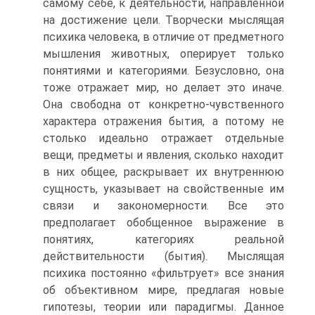
самому себе, к деятельности, направленной
на достижение цели. Творчески мыслящая
психика человека, в отличие от предметного
мышле­ния животных, оперирует только
понятиями и категориями. Безусловно, она
тоже отражает мир, но делает это иначе.
Она свободна от конкретно-чувственного
характера отражения бы­тия, а потому не
столько идеально отражает отдельные
вещи, предметы и явления, сколько находит
в них общее, раскрывает их внутреннюю
сущность, указывает на свойственные им
связи и закономерности. Все это
предполагает обобщенное выраже­ние в
понятиях, категориях реальной
действительности (бы­тия). Мыслящая
психика постоянно «фильтрует» все знания
об объективном мире, предлагая новые
гипотезы, теории или па­радигмы. Данное