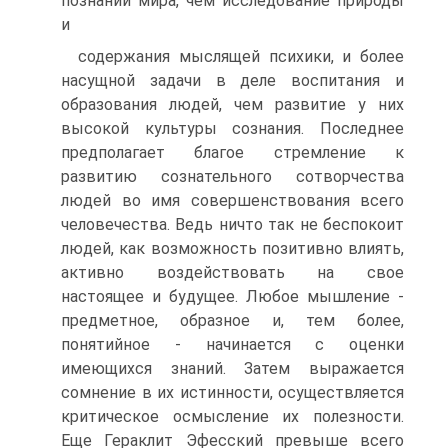
познании мира, чем исследование природы
и
содержания мыслящей психики, и более
насущной задачи в де­ле воспитания и
образования людей, чем развитие у них
высо­кой культуры сознания. Последнее
предполагает благое стрем­ление к
развитию сознательного сотворчества
людей во имя со­вершенствования всего
человечества. Ведь ничто так не беспо­коит
людей, как возможность позитивно влиять,
активно воз­действовать на свое
настоящее и будущее. Любое мышление -
предметное, образное и, тем более,
понятийное - начинается с оценки
имеющихся знаний. Затем выражается
сомнение в их истинности, осуществляется
критическое осмысление их полез­ности.
Еще Гераклит Эфесский превыше всего