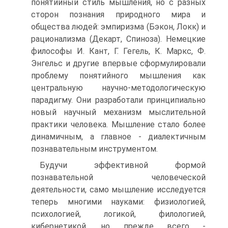
понятийный стиль мышления, но с разных
сторон познания природного мира и
общества людей: эмпиризма (Бэкон, Локк) и
рационализма (Декарт, Спиноза). Немецкие
философы И. Кант, Г. Гегель, К. Маркс, Ф.
Энгельс и другие впервые сформулиро­вали
проблему понятийного мышления как
центральную науч­но-методологическую
парадигму. Они разработали принципи­ально
новый научный механизм мыслительной
практики чело­века. Мышление стало более
динамичным, а главное - диалек­тичным
познавательным инструментом.
Будучи эффективной формой
познавательной человече­ской
деятельности, само мышление исследуется
теперь многи­ми науками: физиологией,
психологией, логикой, филологией,
кибернетикой, но прежде всего -