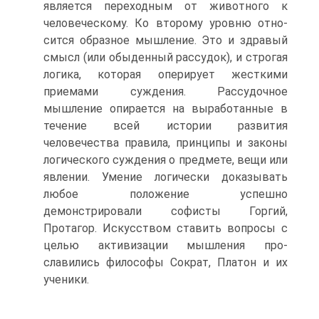
является переход­ным от животного к
человеческому. Ко второму уровню отно­
сится образное мышление. Это и здравый
смысл (или обыден­ный рассудок), и строгая
логика, которая оперирует жесткими
приемами суждения. Рассудочное
мышление опирается на вы­работанные в
течение всей истории развития
человечества пра­вила, принципы и законы
логического суждения о предмете, ве­щи или
явлении. Умение логически доказывать
любое положе­ние успешно
демонстрировали софисты Горгий,
Протагор. Ис­кусством ставить вопросы с
целью активизации мышления про­
славились философы Сократ, Платон и их
ученики.