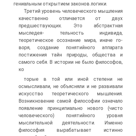
гениальным открытием зако­нов логики.
Третий уровень человеческого мышления
качественно от­личается от двух
предшествующих. Это абстрактная
мыследея- тельность индивида,
теоретическое осознание мира, иначе го­
воря, создание понятийного аппарата
постижения тайн приро­ды, общества и
самого себя. В истории не было философов,
ко­
торые в той или иной степени не
осмысливали, не объясняли и не развивали
искусство теоретического мышления.
Возникно­вение самой философии означало
появление принципиально нового (чисто
человеческого) понятийного уровня
мыслитель­ной деятельности. Именно
философия вырабатывает истинно