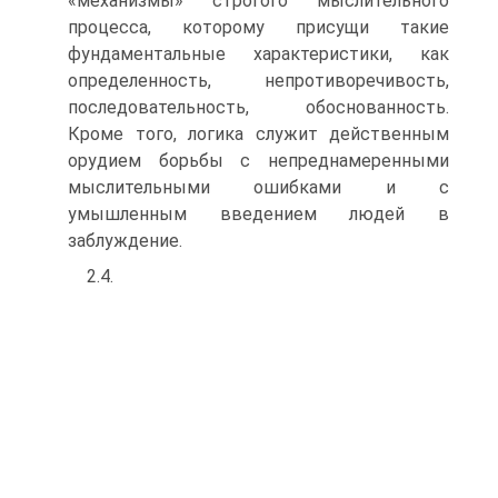
«механизмы» строгого мыслительного
процесса, которому присущи такие
фундаментальные характеристики, как
определенность, непро­тиворечивость,
последовательность, обоснованность.
Кроме то­го, логика служит действенным
орудием борьбы с непреднаме­ренными
мыслительными ошибками и с
умышленным введени­ем людей в
заблуждение.
2.4.