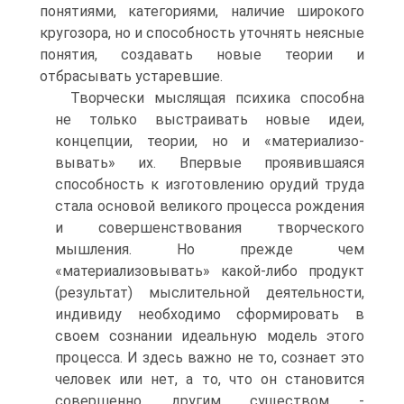
понятиями, категориями, наличие широкого
кругозора, но и способность уточнять неясные
поня­тия, создавать новые теории и
отбрасывать устаревшие.
Творчески мыслящая психика способна
не только вы­страивать новые идеи,
концепции, теории, но и «материализо-
вывать» их. Впервые проявившаяся
способность к изготовле­нию орудий труда
стала основой великого процесса рождения
и совершенствования творческого
мышления. Но прежде чем
«материализовывать» какой-либо продукт
(результат) мысли­тельной деятельности,
индивиду необходимо сформировать в
своем сознании идеальную модель этого
процесса. И здесь важ­но не то, сознает это
человек или нет, а то, что он становится
совершенно другим существом -