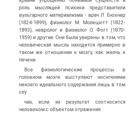
крайне упрощенно понимали сущность и
роль мыслящей психики представители
вульгарного материализма - врач Л. Бюхнер
(1824-1899), физиолог М. Молешотт (1822-
1893), невролог и физиолог О. Фогт (1870-
1959) и другие. Они были уве­рены в том, что
человеческая мысль находится примерно в
таком же отношении к мозгу, как желчь к
печени.
Все физиологические процессы в
головном мозге выступа­ют носителями
некоего идеального содержания лишь в том
слу­
чае, если их результат соотносится
человеком с объектом отра­жения.