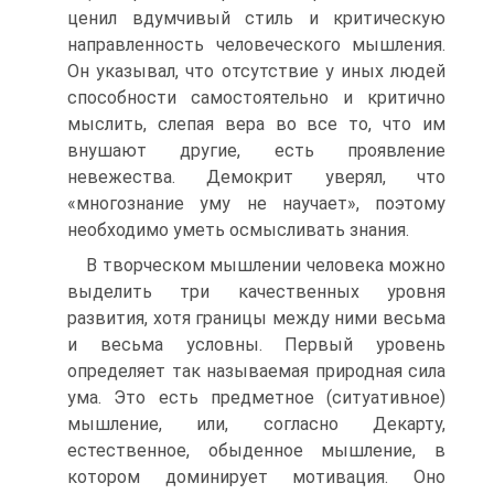
ценил вдумчи­вый стиль и критическую
направленность человеческого мыш­ления.
Он указывал, что отсутствие у иных людей
способности самостоятельно и критично
мыслить, слепая вера во все то, что им
внушают другие, есть проявление
невежества. Демокрит уверял, что
«многознание уму не научает», поэтому
необходи­мо уметь осмысливать знания.
В творческом мышлении человека можно
выделить три ка­чественных уровня
развития, хотя границы между ними весьма
и весьма условны. Первый уровень
определяет так называемая природная сила
ума. Это есть предметное (ситуативное)
мыш­ление, или, согласно Декарту,
естественное, обыденное мышле­ние, в
котором доминирует мотивация. Оно