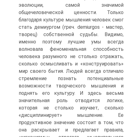
эволюции, самой значимой
общечеловеческой ценности. Только
благодаря культуре мыш­ления человек смог
стать демиургом (греч. demiurgos - мастер,
творец) собственной судьбы. Видимо,
именно поэтому лучшие умы всегда
волновала феноменальная способность
человека ра­зумного не столько отражать,
сколько осмысливать и «конст­руировать»
мир своего бытия. Людей всегда отличало
стремле­ние познать потенциальные
возможности творческого мышле­ния и
поднять его культуру. И здесь весьма
значительная роль отводится логике,
которая не столько изучает, сколько
«дисци­плинирует» мышление. Ее
продуктивное значение состоит в том, что
она раскрывает и предлагает правила,