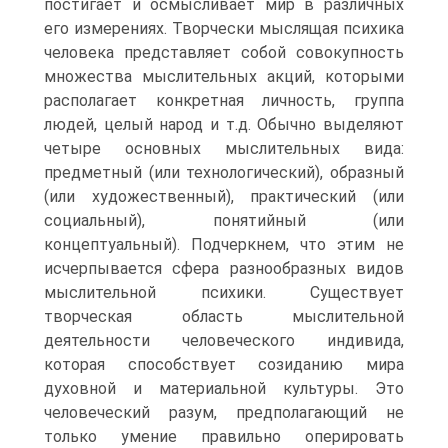
постигает и ос­мысливает мир в различных
его измерениях. Творчески мысля­щая психика
человека представляет собой совокупность
мно­жества мыслительных акций, которыми
располагает конкретная личность, группа
людей, целый народ и т.д. Обычно выделяют
четыре основных мыслительных вида:
предметный (или техно­логический), образный
(или художественный), практический (или
социальный), понятийный (или
концептуальный). Под­черкнем, что этим не
исчерпывается сфера разнообразных ви­дов
мыслительной психики. Существует
творческая область мыслительной
деятельности человеческого индивида,
которая способствует созиданию мира
духовной и материальной куль­туры. Это
человеческий разум, предполагающий не
только уме­ние правильно оперировать