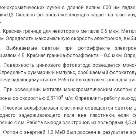
онохроматических лучей с длиной волны 600 нм падае
ия 0,2. Сколько фотонов ежесекундно падает на пластину,
?
1. Красная граница для некоторого металла 0,6 мкм. Мет
км. Определить максимальную скорость электронов, выби
22. Выбиваемые светом при фотоэффекте электро
циалом 4 В. Красная граница фотоэффекта – 0,6 мкм. Опр
3. Поверхность цинкового фотокатода освещается моно
Определить суммарный импульс, сообщаемый фотокатоду,
речу падающему кванту. Работа выхода электрона для цинк
4. При освещении металла монохроматическим светом 
5
роны со скоростью 6,5?10
м/с. Определить работу выхода
5. Плоская вольфрамовая пластинка освещается светом 
родного задерживающего поля вне пластинки, если 
ояние 4 см. Работа выхода электронов из вольфрама 4,5 э
6. Фотон с энергией 1,2 МэВ был рассеян в результате э