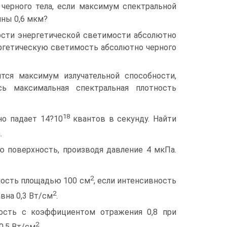
черного тела, если максимум спектральной
лны 0,6 мкм?
ности энергетической светимости абсолютно
ергетическую светимость абсолютно черного
ится максимум излучательной способности,
ь максимальная спектральная плотность
18
о падает 14?10
квантов в секунду. Найти
.
ую поверхность, производя давление 4 мкПа.
2
хность площадью 100 см
, если интенсивность
2
вна 0,3 Вт/см
.
ность с коэффициентом отражения 0,8 при
2
0,5 Вт/см
.