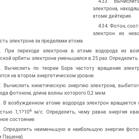
4.33. Вычисли
электрона, находя
атоме дейтерия.
4.34. Фотон, со
электрон из нев
сть электрона за пределами атома.
5. При переходе электрона в атоме водорода из воз
ской орбиты электрона уменьшился в 25 раз. Определить 
6. Вычислить по теории Бора частоту вращения элект
ится на втором энергетическом уровне.
7. Вычислить кинетическую энергию электрона, выбитог
ода фотоном, длина волны которого 0,2 мкм.
8. В возбужденном атоме водорода электрон вращается
6
стью 1,1?10
м/с. Определить, чему равна энергия ква
ное состояние.
9. Определить наименьшую и наибольшую энергии фото
и Пашена).