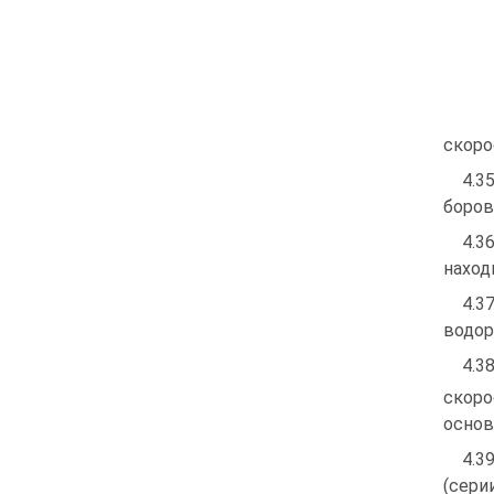
скоро
4.3
боров
4.3
наход
4.3
водор
4.3
скоро
основ
4.3
(сери