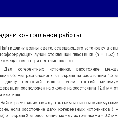
Задачи контрольной работы
. Найти длину волны света, освещающего установку в опы
терферирующих лучей стеклянной пластинки (n = 1,52)
е смещается на три светлые полосы.
2. Два когерентных источника, расстояние межд
ыми 0,2 мм, расположены от экрана на расстоянии 1,5 м
и длину световой волны, если третий миниму
ференции расположен на экране на расстоянии 12,6 мм о
а картины.
. Найти расстояние между третьим и пятым минимумам
ране, если расстояние двух когерентных источников (l 
км) от экрана 2 м, расстояние между источниками – 0,2 мм