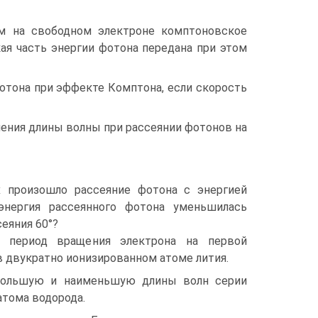
нм на свободном электроне комптоновское
кая часть энергии фотона передана при этом
фотона при эффекте Комптона, если скорость
ения длины волны при рассеянии фотонов на
х произошло рассеяние фотона с энергией
энергия рассеянного фотона уменьшилась
сеяния 60°?
ь период вращения электрона на первой
в двукратно ионизированном атоме лития.
ибольшую и наименьшую длины волн серии
атома водорода.