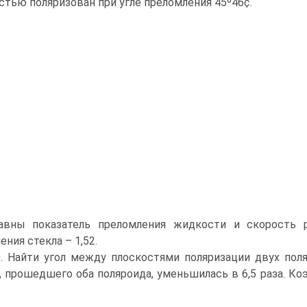
стью поляризован при угле преломления 45º46¢.
авны показатель преломления жидкости и скорость р
ения стекла – 1,52.
0. Найти угол между плоскостями поляризации двух пол
, прошедшего оба поляроида, уменьшилась в 6,5 раза. К