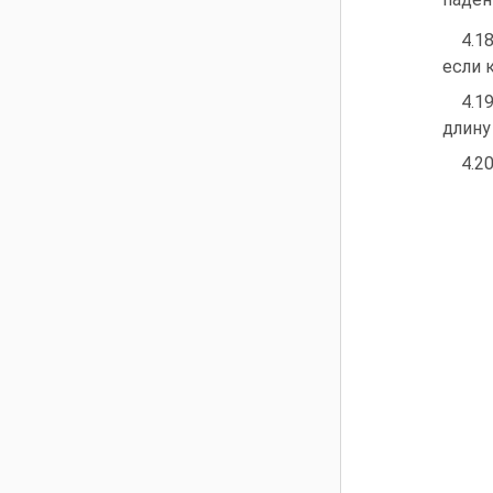
4.1
если 
4.1
длину
4.20