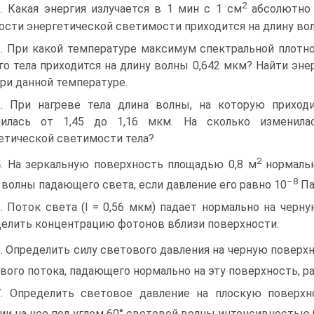
2
1. Какая энергия излучается в 1 мин с 1 см
абсолютно 
ости энергетической светимости приходится на длину во
2. При какой температуре максимум спектральной плот
го тела приходится на длину волны 0,642 мкм? Найти эн
при данной температуре.
3. При нагреве тела длина волны, на которую приход
нилась от 1,45 до 1,16 мкм. На сколько изменилас
етической светимости тела?
2
4. На зеркальную поверхность площадью 0,8 м
нормальн
–8
 волны падающего света, если давление его равно 10
Па
5. Поток света (l = 0,56 мкм) падает нормально на черн
елить концентрацию фотонов вблизи поверхности.
6. Определить силу светового давления на черную повер
вого потока, падающего нормально на эту поверхность, ра
7. Определить световое давление на плоскую поверх
ии на нее под углом 60° световой волны интенсивностью 