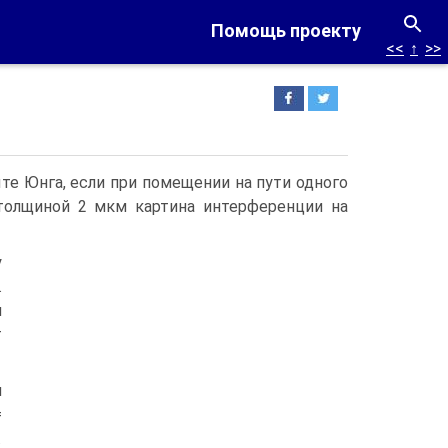
Помощь проекту
<<
↑
>>
те Юнга, если при помещении на пути одного
 толщиной 2 мкм картина интерференции на
у
.
м
т
и
=
.