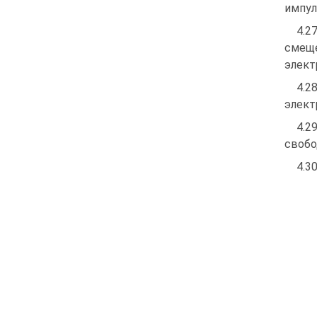
импул
4.2
смеще
элект
4.2
элект
4.2
свобо
4.30