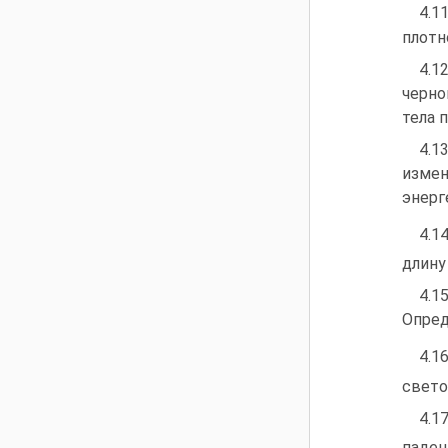
4.1
плотн
4.1
черно
тела 
4.1
изме
энерг
4.1
длину
4.1
Опред
4.1
свето
4.1
паден