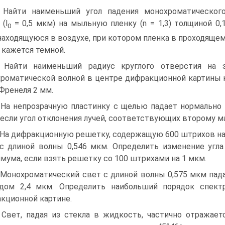
. Найти наименьший угол падения монохроматическог
(l
= 0,5 мкм) на мыльную пленку (n = 1,3) толщиной 0,
0
находящуюся в воздухе, при котором пленка в проходяще
 кажется темной.
. Найти наименьший радиус круглого отверстия на 
роматической волной в центре дифракционной картины н
Френеля 2 мм.
. На непрозрачную пластинку с щелью падает нормально п
 если угол отклонения лучей, соответствующих второму ма
. На дифракционную решетку, содержащую 600 штрихов на
с длиной волны 0,546 мкм. Определить изменение угла
мума, если взять решетку со 100 штрихами на 1 мкм.
. Монохроматический свет с длиной волны 0,575 мкм па
одом 2,4 мкм. Определить наибольший порядок спек
кционной картине.
. Свет, падая из стекла в жидкость, частично отражает