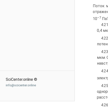
Поток м
отражен
–7
10
Па
4.2
0,4 м
4.
потен
4.2
мкм. 
навст
4.2
элект
SciCenter.online ©
info@scicenter.online
4.2
одно
расст
4.2