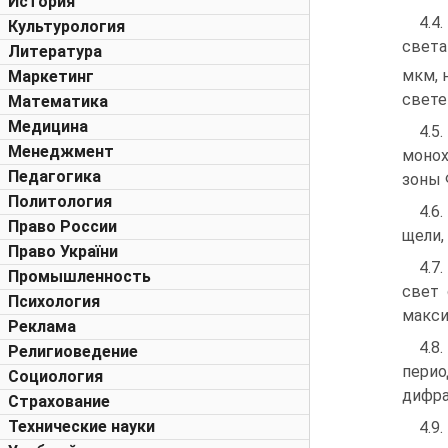
История
4.4
Культурология
света 
Литература
мкм, 
Маркетинг
свете
Математика
Медицина
4.5
Менеджмент
монох
Педагогика
зоны 
Политология
4.6
Право России
щели,
Право України
4.7
Промышленность
свет 
Психология
макси
Реклама
4.8
Религиоведение
пери
Социология
дифра
Страхование
Технические науки
4.9