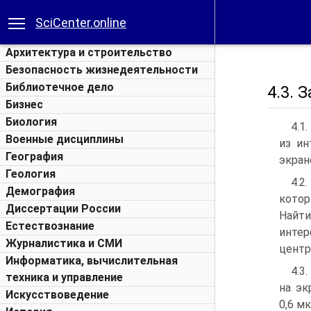
SciCenter.online
Архитектура и строительство
Безопасность жизнедеятельности
Библиотечное дело
4.3. 
Бизнес
Биология
4.1
Военные дисциплины
из ин
География
экран
Геология
4.
Демография
котор
Диссертации России
Найт
Естествознание
интер
Журналистика и СМИ
центр
Информатика, вычислительная
4.3
техника и управление
на эк
Искусствоведение
0,6 м