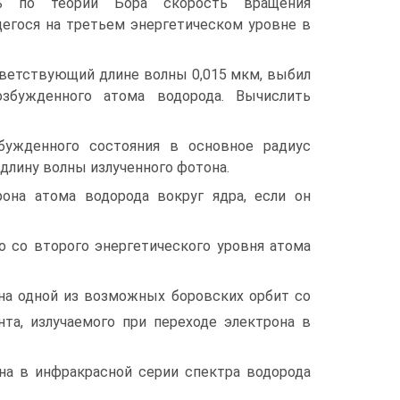
ть по теории Бора скорость вращения
щегося на третьем энергетическом уровне в
ответствующий длине волны 0,015 мкм, выбил
озбужденного атома водорода. Вычислить
бужденного состояния в основное радиус
длину волны излученного фотона.
рона атома водорода вокруг ядра, если он
о со второго энергетического уровня атома
 на одной из возможных боровских орбит со
нта, излучаемого при переходе электрона в
на в инфракрасной серии спектра водорода