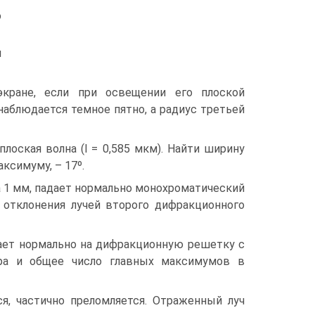
о
1
м
экране, если при освещении его плоской
аблюдается темное пятно, а радиус третьей
лоская волна (l = 0,585 мкм). Найти ширину
ксимуму, – 17º.
 1 мм, падает нормально монохроматический
 отклонения лучей второго дифракционного
дает нормально на дифракционную решетку с
тра и общее число главных максимумов в
ся, частично преломляется. Отраженный луч