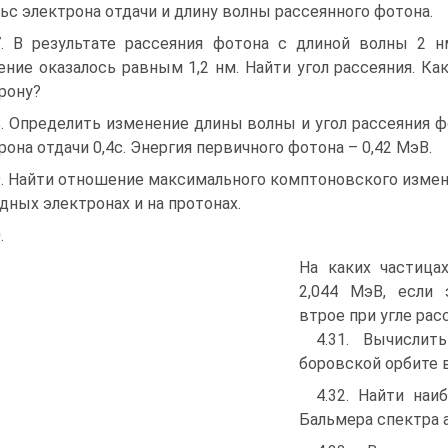
ьс электрона отдачи и длину волны рассеянного фотона.
7. В результате рассеяния фотона с длиной волны 2 
ние оказалось равным 1,2 нм. Найти угол рассеяния. Ка
рону?
8. Определить изменение длины волны и угол рассеяния 
рона отдачи 0,4с. Энергия первичного фотона – 0,42 МэВ.
9. Найти отношение максимального комптоновского измен
дных электронах и на протонах.
.
На каких частица
2,044 МэВ, если 
втрое при угле рас
4.31. Вычислит
боровской орбите 
4.32. Найти на
Бальмера спектра 